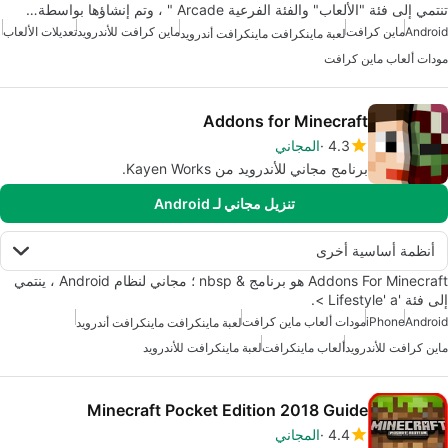
تنتمي إلى فئة "الألعاب" والفئة الفرعية Arcade " ، وتم إنشاؤها بواسطة…
Android
ماين كرافت
ماين كرافت للأندرويد
تعديلات الألعاب
لعبة ماينكرافت ماينكرافت أندرويد
مودات ألعاب ماين كرافت
Addons for Minecraft
4.3
المجاني
برنامج مجاني للأندرويد من Kayen Works.
تنزيل مجاني لـ Android
أنظمة أساسية أخرى
Addons For Minecraft هو برنامج & nbsp ؛ مجاني لنظام Android ، ينتمي
إلى فئة 'Lifestyle' a >.
Android
iPhone
مودات ألعاب ماين كرافت
لعبة ماينكرافت ماينكرافت أندرويد
ماين كرافت للأندرويد
ألعاب ماينكرافت
لعبة ماينكرافت للأندرويد
Minecraft Pocket Edition 2018 Guide
4.4
المجاني