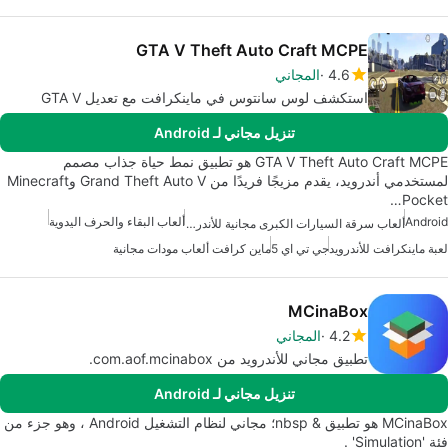
GTA V Theft Auto Craft MCPE
4.6
المجاني
استكشف لوس سانتوس في ماينكرافت مع تعديل GTA V
تنزيل مجاني لـ Android
GTA V Theft Auto Craft MCPE هو تطبيق نمط حياة جذاب مصمم
لمستخدمي أندرويد، يقدم مزيجًا فريدًا من Grand Theft Auto V وMinecraft
Pocket…
Android
ألعاب البقاء والحرف اليدوية
ألعاب سرقة السيارات الكبرى مجانية للأندرويد
لعبة ماينكرافت للأندرويد
جي تي اي 5
ماين كرافت ألعاب مودات مجانية
MCinaBox
4.2
المجاني
تطبيق مجاني للأندرويد من com.aof.mcinabox.
تنزيل مجاني لـ Android
MCinaBox هو تطبيق & nbsp؛ مجاني لنظام التشغيل Android ، وهو جزء من
فئة 'Simulation' .