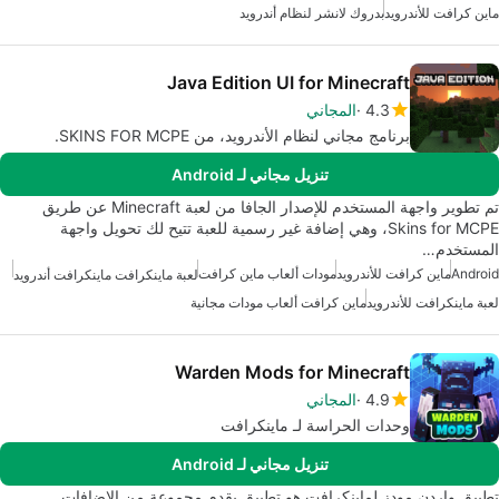
ماين كرافت للأندرويد
بدروك لانشر لنظام أندرويد
Java Edition UI for Minecraft
4.3
المجاني
برنامج مجاني لنظام الأندرويد، من SKINS FOR MCPE.
تنزيل مجاني لـ Android
تم تطوير واجهة المستخدم للإصدار الجافا من لعبة Minecraft عن طريق
Skins for MCPE، وهي إضافة غير رسمية للعبة تتيح لك تحويل واجهة
المستخدم…
Android
ماين كرافت للأندرويد
مودات ألعاب ماين كرافت
لعبة ماينكرافت ماينكرافت أندرويد
لعبة ماينكرافت للأندرويد
ماين كرافت ألعاب مودات مجانية
Warden Mods for Minecraft
4.9
المجاني
وحدات الحراسة لـ ماينكرافت
تنزيل مجاني لـ Android
تطبيق واردن مودز لماينكرافت هو تطبيق يقدم مجموعة من الإضافات