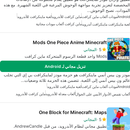
المخصصة لتعزيز تجربة مواجهة الوحوش المرعبة في اللعبة الشهيرة. مع هذه
المودات، تصبح الوحوش…
Android
مودات ألعاب ماين كرافت
ماين كرافت للأندرويد
لعبة ماينكرافت للأندرويد
ماين كرافت ألعاب مودات مجانية
لعبة ماينكرافت ماينكرافت أندرويد
Mods One Piece Anime Minecraft
5
المجاني
Mods واحد قطعة الرسوم المتحركة ماين كرافت
تنزيل مجاني لـ Android
مودز ون بيس أنمي ماينكرافت هو حزمة مودز لماينكرافت بي إي التي تجلب
عالم ون بيس أنمي إلى اللعبة. تتضمن هذه الحزمة ثلاثة وضعيات…
Android
مودات ألعاب ماين كرافت
لعبة ماينكرافت للأندرويد
ألعاب معدلة للأندرويد
ماين كرافت للأندرويد
ألعاب تقمص الأدوار الأنمي على الجوال
One Block for Minecraft: Maps
5
المجاني
تطبيق مجاني لنظام الأندرويد، من قبل AndrewCandle.