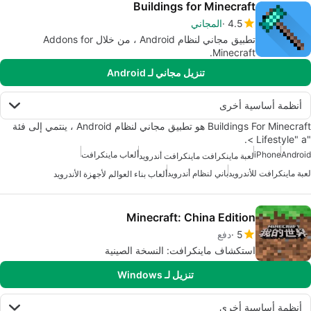
Buildings for Minecraft
4.5
المجاني
تطبيق مجاني لنظام Android ، من خلال Addons for
Minecraft.
تنزيل مجاني لـ Android
أنظمة أساسية أخرى
Buildings For Minecraft هو تطبيق مجاني لنظام Android ، ينتمي إلى فئة
"Lifestyle" a >.
Android
iPhone
ألعاب ماينكرافت
لعبة ماينكرافت ماينكرافت أندرويد
لعبة ماينكرافت للأندرويد
باني لنظام أندرويد
ألعاب بناء العوالم لأجهزة الأندرويد
Minecraft: China Edition
5
دفع
استكشاف ماينكرافت: النسخة الصينية
تنزيل لـ Windows
أنظمة أساسية أخرى