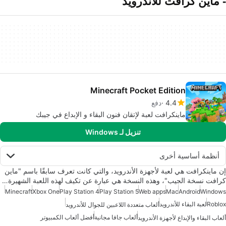
- ماين كرافت للأندرويد
Minecraft Pocket Edition
4.4
دفع
ماينكرافت لعبة لإتقان فنون البقاء و الإبداع في جيبك
تنزيل لـ Windows
أنظمة أساسية أخرى
إن ماينكرافت هي لعبة لأجهزة الأندرويد، والتي كانت تعرف سابقًا باسم "ماين
كرافت نسخة الجيب"، وهذه النسخة هي عبارة عن تكيف لهذه اللعبة الشهيرة…
Minecraft
Xbox One
Play Station 4
Play Station 5
Web apps
Mac
Android
Windows
Roblox
لعبة البقاء للأندرويد
ألعاب متعددة اللاعبين للجوال للأندرويد
ألعاب جافا مجانية
أفضل ألعاب الكمبيوتر
ألعاب البقاء والإبداع لأجهزة الأندرويد