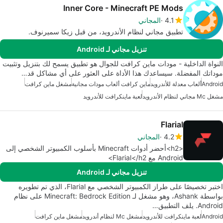
Inner Core - Minecraft PE Mods
4.1
المجاني
تطبيق مجاني لنظام الأندرويد، من قبل زيكا سميرنوف.
تنزيل مجاني لـ Android
النواة الداخلية - مودات ماين كرافت للجوال هو تطبيق يسمح لك بتنزيل وتثبيت
موداتك المفضلة. سيساعدك هذا الأداة على العثور على أي مشاكل قد…
Android
ألعاب معدلة للأندرويد
ماين كرافت ألعاب مودات مجانية
مشغل ماين كرافت
مشغل Mc مجاني لنظام الأندرويد
لعبة ماينكرافت للأندرويد
Flarial
4.2
المجاني
<h2>أحضر أدوات Minecraft بأسلوب الكمبيوتر الشخصي إلى
Android مع Flarial</h2>
تنزيل مجاني لـ Android
اختبر تخصيصًا على طراز الكمبيوتر الشخصي مع Flarial، الذي تم تطويره
بواسطة Ashank، وهو مشغل لـ Minecraft: Bedrock Edition على نظام
Android. يلف التطبيق…
Android
لعبة ماينكرافت للأندرويد
مشغل Mc لنظام أندرويد
مشغل ماين كرافت