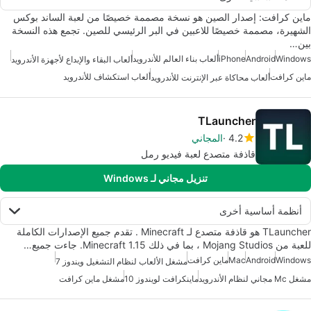
ماين كرافت: إصدار الصين هو نسخة مصممة خصيصًا من لعبة الساند بوكس
الشهيرة، مصممة خصيصًا للاعبين في البر الرئيسي للصين. تجمع هذه النسخة
بين…
Windows
Android
iPhone
ألعاب بناء العالم للأندرويد
ألعاب البقاء والإبداع لأجهزة الأندرويد
ماين كرافت
ألعاب استكشاف للأندرويد
ألعاب محاكاة عبر الإنترنت للأندرويد
TLauncher
4.2
المجاني
قاذفة متصدع لعبة فيديو رمل
تنزيل مجاني لـ Windows
أنظمة أساسية أخرى
TLauncher هو قاذفة متصدع لـ Minecraft . تقدم جميع الإصدارات الكاملة
للعبة من Mojang Studios ، بما في ذلك Minecraft 1.15. جاءت جميع…
Windows
Android
Mac
ماين كرافت
مشغل الألعاب لنظام التشغيل ويندوز 7
مشغل Mc مجاني لنظام الأندرويد
ماينكرافت لويندوز 10
مشغل ماين كرافت