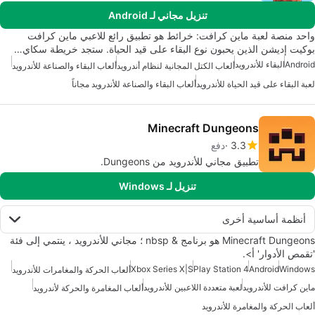
تنزيل مجاني لـ Android
واحد منصة لعبة ماين كرافت: خرائط هو تطبيق رائع للاعبي ماين كرافت
بوكيت إديشن الذين يحبون نوع البقاء على قيد الحياة. ستجد خريطة سكاي…
Android
البقاء للأندرويد
ألعاب الكتل المجانية لنظام أندرويد
ألعاب البقاء والصناعة للأندرويد
لعبة البقاء على قيد الحياة للأندرويد
ألعاب البقاء والصناعة للأندرويد مجاناً
Minecraft Dungeons
3.3
دفع
تطبيق مجاني للأندرويد من Dungeons.
تنزيل لـ Windows
أنظمة أساسية أخرى
Minecraft Dungeons هو برنامج & nbsp ؛ مجاني للأندرويد ، ينتمي إلى فئة
'تقمص الأدوار' أ>.
Xbox Series X|S
Play Station 4
Android
Windows
ألعاب الحركة والمغامرات للأندرويد
ماين كرافت للأندرويد
لعبة متعددة اللاعبين للأندرويد
ألعاب المغامرة والحركة لأندرويد
ألعاب الحركة والمغامرة للأندرويد