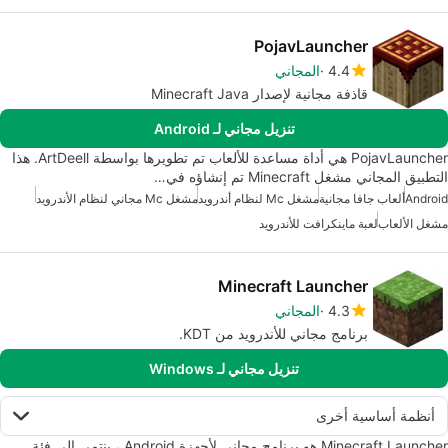
PojavLauncher
4.4
المجاني
قاذفة مجانية لإصدار Minecraft Java
تنزيل مجاني لـ Android
PojavLauncher هي أداة مساعدة للألعاب تم تطويرها بواسطة ArtDeell. هذا
التطبيق المجاني مشغل Minecraft تم إنشاؤه في…
Android
ألعاب جافا مجانية
مشغل Mc لنظام أندرويد
مشغل Mc مجاني لنظام الأندرويد
مشغل الألعاب
لعبة ماينكرافت للأندرويد
Minecraft Launcher
4.3
المجاني
برنامج مجاني للأندرويد من KDT.
تنزيل مجاني لـ Windows
أنظمة أساسية أخرى
Minecraft Launcher هو برنامج مجاني لأجهزة Android ، ينتمي إلى فئة