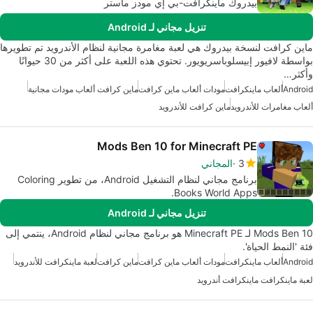
بيدروك ماينكرافت-بي إي مودز ماستر
تنزيل مجاني لـ Android
ماين كرافت لنسخة بيدروك هي لعبة مغامرة مجانية لنظام الأندرويد تم تطويرها
بواسطة لافيور إبيسلوباسريويور. تحتوي هذه اللعبة على أكثر من 30 حيوانًا
وأكثر…
Android
ألعاب ماينكرافت
مودات ألعاب ماين كرافت
ماين كرافت ألعاب مودات مجانية
ألعاب مغامرات للأندرويد
ماين كرافت للأندرويد
Mods Ben 10 for Minecraft PE
3
المجاني
برنامج مجاني لنظام التشغيل Android، من تطوير Coloring
Books World Apps.
تنزيل مجاني لـ Android
Mods Ben 10 لـ Minecraft PE هو برنامج مجاني لنظام Android، ينتمي إلى
فئة 'النمط الحياة'.
Android
ألعاب ماينكرافت
مودات ألعاب ماين كرافت
ماين كرافت
لعبة ماينكرافت للأندرويد
لعبة ماينكرافت ماينكرافت أندرويد