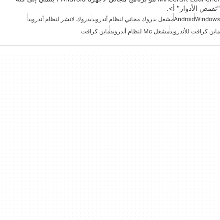
"تقمص الأدوار" أ>.
Windows
Android
مشغل بدروك مجاني لنظام أندرويد
بدروك لانشر لنظام أندرويد
ماين كرافت للأندرويد
مشغل Mc لنظام أندرويد
ماين كرافت