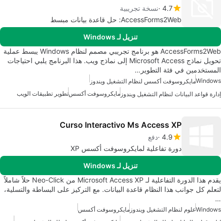
4.7
نسخة تجريبية
AccessForms2Web: حل قاعدة بيانات مبسط
تنزيل لـ Windows
AccessForms2Web هو برنامج تجريبي مصمم لنظام Windows يبسط عملية
تحويل نماذج Microsoft Access إلى نماذج ويب. هذا البرنامج يلبي احتياجات
المستخدمين في فئة التطوير…
Windows
مايكروسوفت أكسس لنظام التشغيل ويندوز
مايكروسوفت أكسس
تطوير تطبيقات الويب
إدارة قواعد البيانات لنظام التشغيل ويندوز
Curso Interactivo Ms Access XP
4.9
دفع
دورة تفاعلية لمايكروسوفت أكسس XP
تنزيل لـ Windows
يقدم هذا الدورة التفاعلية لـ Microsoft Access XP من Neo-Click حلاً شاملاً
لتعلم كل جوانب هذا النظام قاعدة البيانات. مع التركيز على البساطة والتسلية،
…
Windows
علوم لنظام التشغيل ويندوز
مايكروسوفت أكسس