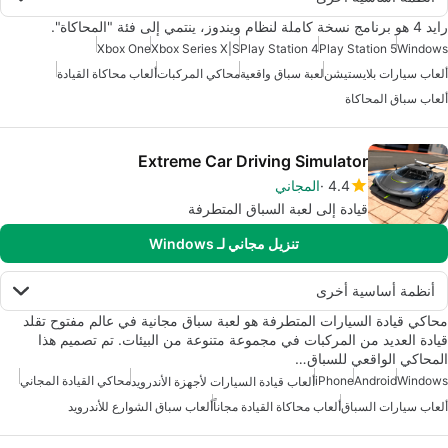
رايد 4 هو برنامج نسخة كاملة لنظام ويندوز، ينتمي إلى فئة "المحاكاة".
Xbox One
Xbox Series X|S
Play Station 4
Play Station 5
Windows
ألعاب سيارات بلايستيشن
لعبة سباق واقعية
محاكي المركبات
ألعاب محاكاة القيادة
ألعاب سباق المحاكاة
Extreme Car Driving Simulator
4.4
المجاني
قيادة إلى لعبة السباق المتطرفة
تنزيل مجاني لـ Windows
أنظمة أساسية أخرى
محاكي قيادة السيارات المتطرفة هو لعبة سباق مجانية في عالم مفتوح تقلد
قيادة العديد من المركبات في مجموعة متنوعة من البيئات. تم تصميم هذا
المحاكي الواقعي للسباق…
Windows
Android
iPhone
محاكي القيادة المجاني
ألعاب قيادة السيارات لأجهزة الأندرويد
ألعاب سيارات السباق
ألعاب محاكاة القيادة مجاناً
ألعاب سباق الشوارع للأندرويد