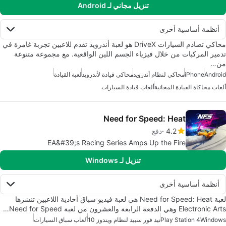
تنزيل مجاني لـ Android
أنظمة أساسية أخرى
محاكي تصادم السيارات DriveX هو لعبة أندرويد تقدم للاعبين تجربة غامرة في
تدمير المركبات من خلال فيزياء الجسم اللين الواقعية. مع مجموعة متنوعة
من…
Android
iPhone
محاكي لنظام أندرويد
محاكي قيادة لأندرويد
لعبة القيادة
ألعاب محاكاة القيادة المجانية
ألعاب قيادة السيارات
Need for Speed: Heat
4.2
دفع
EA&#39;s Racing Series Amps Up the Fire
تنزيل لـ Windows
أنظمة أساسية أخرى
لعبة Need for Speed: Heat هي لعبة فيديو سباق أحادية اللاعبين تنشرها
Electronic Arts وهي الدفعة الرابعة والعشرون من لعبة Need for Speed…
Windows
Play Station 4
نيد فور سبيد لنظام ويندوز 10
ألعاب سباق السيارات