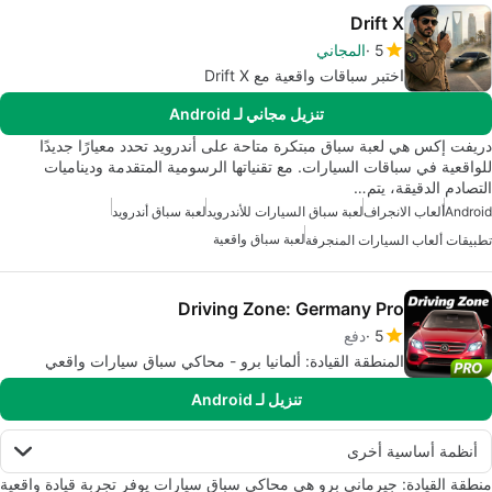
Drift X
5
المجاني
اختبر سباقات واقعية مع Drift X
تنزيل مجاني لـ Android
دريفت إكس هي لعبة سباق مبتكرة متاحة على أندرويد تحدد معيارًا جديدًا
للواقعية في سباقات السيارات. مع تقنياتها الرسومية المتقدمة وديناميات
التصادم الدقيقة، يتم…
Android
ألعاب الانجراف
لعبة سباق السيارات للأندرويد
لعبة سباق أندرويد
لعبة سباق واقعية
تطبيقات ألعاب السيارات المنجرفة
Driving Zone: Germany Pro
5
دفع
المنطقة القيادة: ألمانيا برو - محاكي سباق سيارات واقعي
تنزيل لـ Android
أنظمة أساسية أخرى
منطقة القيادة: جيرماني برو هي محاكي سباق سيارات يوفر تجربة قيادة واقعية