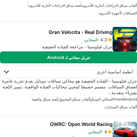
ألعاب سباق الدراجات النارية للأندرويد
لعبة سباق الدراجات النارية للأندرويد
السباقات لأجهزة الأندرويد
Gran Velocita - Real Driving
4.3
المجاني
جران فيلوسيتا - مراجعة القيادة الحقيقية
تنزيل مجاني لـ Android
أنظمة أساسية أخرى
جران فيلوسيتا - القيادة الحقيقية هو محاكي سباقات موبايل يقدم تجربة غامرة
لعشاق السباقات. مصمم خصيصًا لمحبي محاكيات القيادة الواقعية، يتميز اللعبة
بفيزياء متقدمة…
Android
iPhone
محاكي السباق
ألعاب سباق المحمول
لعبة سباق واقعية
ألعاب سباق السيارات
OWRC: Open World Racing
4
المجاني