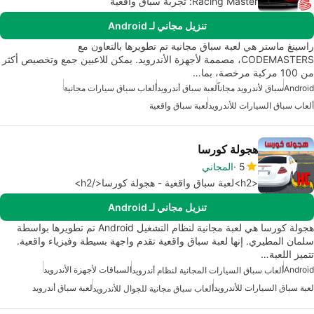
Racing Master: تجربة سباق واقعية
تنزيل مجاني لـ Android
راسينغ ماستر هي لعبة سباق مجانية تم تطويرها بالتعاون مع
CODEMASTERS، مصممة لأجهزة الأندرويد. يمكن للاعبين جمع وتخصيص أكثر
من 100 مركبة مرخصة، بما…
Android
سباق لأندرويد مجاناً
لعبة سباق أندرويد
ألعاب سباق سيارات مجانية
ألعاب سباق السيارات للأندرويد
لعبة سباق واقعية
هجولة كورسا
5
المجاني
<h2>لعبة سباق واقعية - هجولة كورسا</h2>
تنزيل مجاني لـ Android
هجولة كورسا هي لعبة مجانية لنظام التشغيل Android تم تطويرها بواسطة
سلمان المطيري. إنها لعبة سباق واقعية تقدم واجهة بسيطة وفيزياء واقعية.
تتميز اللعبة…
Android
السباقات لأجهزة الأندرويد
ألعاب سباق السيارات المجانية لنظام أندرويد
لعبة سباق السيارات للأندرويد
لعبة سباق أندرويد
ألعاب سباق مجانية للجوال للأندرويد