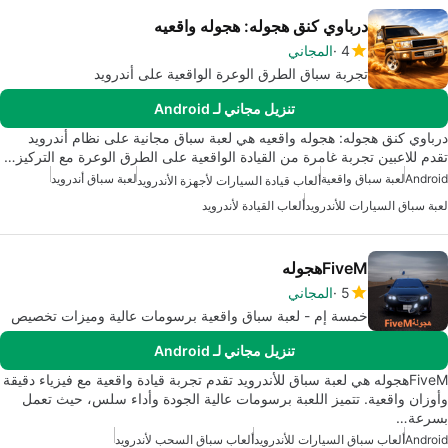
درباوي كنق هجوله: هجوله واقعيه
4
المجاني
تجربة سباق الطرق الوعرة الواقعية على أندرويد
تنزيل مجاني لـ Android
درباوي كنق هجوله: هجوله واقعيه هي لعبة سباق مجانية على نظام أندرويد
تقدم للاعبين تجربة غامرة من القيادة الواقعية على الطرق الوعرة مع التركيز…
Android
لعبة سباق واقعية
لعبة سباق أندرويد
ألعاب قيادة السيارات لأجهزة الأندرويد
لعبة سباق السيارات للأندرويد
ألعاب القيادة لأندرويد
FiveMهجوله
5
المجاني
خمسة إم - لعبة سباق واقعية برسومات عالية وميزات تخصيص
تنزيل مجاني لـ Android
FiveMهجوله هي لعبة سباق للأندرويد تقدم تجربة قيادة واقعية مع فيزياء دقيقة
وأوزان واقعية. تتميز اللعبة برسومات عالية الجودة وأداء سلس، حيث تعمل
بسرعة…
Android
ألعاب سباق السيارات للأندرويد
ألعاب سباق السحب لأندرويد