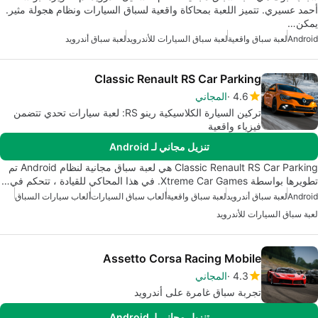
أحمد عسيري. تتميز اللعبة بمحاكاة واقعية لسباق السيارات ونظام هجولة مثير.
يمكن…
Android
لعبة سباق واقعية
لعبة سباق السيارات للأندرويد
لعبة سباق أندرويد
Classic Renault RS Car Parking
4.6
المجاني
تركين السيارة الكلاسيكية رينو RS: لعبة سيارات تحدي تتضمن
فيزياء واقعية
تنزيل مجاني لـ Android
Classic Renault RS Car Parking هي لعبة سباق مجانية لنظام Android تم
تطويرها بواسطة Xtreme Car Games. في هذا المحاكي للقيادة ، تتحكم في…
Android
لعبة سباق أندرويد
لعبة سباق واقعية
ألعاب سباق السيارات
ألعاب سيارات السباق
لعبة سباق السيارات للأندرويد
Assetto Corsa Racing Mobile
4.3
المجاني
تجربة سباق غامرة على أندرويد
تنزيل مجاني لـ Android