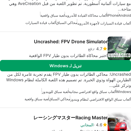
مع سيارات ألمانية أسطورية. تم تطوير اللعبة من قبل AveCreation وهي
متاحة…
Android
iPhone
ألعاب محاكاة القيادة للأندرويد
لعبة سباق واقعية
محاكي السباق
ألعاب قيادة السيارات
ألعاب قيادة السيارات لأجهزة الأندرويد
Uncrashed: FPV Drone Simulator
4.7
دفع
اختبر محاكاة الطائرات بدون طيار FPV الواقعية
تنزيل لـ Windows
Uncrashed: محاكي الطائرات بدون طيار FPV يقدم تجربة غامرة لكل من
الطيارين الهواة وذوي الخبرة. تم تصميم هذه اللعبة الكاملة لنظام Windows
وتركز على…
Windows
ألعاب سباق واقع افتراضي مجانية
لعبة سباق للويندوز
محاكي السباق
لعبة سباق واقعية
ألعاب سباق الواقع الافتراضي لنظام ويندوز
レーシングマスターRacing Master
4.6
المجاني