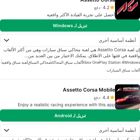
4.2
دفع
أحصل على تجربة القيادة الأكثر واقعية
تنزيل لـ Windows
أنظمة أساسية أخرى
إن لعبة Assetto Corsa هي لعبة محاكي سباق سيارات وهي من أكثر الألعاب
واقعية في فئتها على الاطلاق. يمكنك الاختيار من بين العديد من…
Windows
Play Station 4
Xbox One
ألعاب سباق المحاكاة
محاكي السباق
لعبة سباق واقعية
ألعاب سباق السيارات
Assetto Corsa Mobile
4.4
دفع
Enjoy a realistic racing experience with this app
تنزيل لـ Android
أنظمة أساسية أخرى
أسيتو كورسا موبايل هي لعبة سباق مجانية ومثيرة توفر لك محاكاة مثيرة