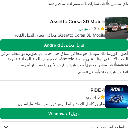
بلاي ستيشن 4
ألعاب سيارات بلايستيشن
لعبة سباق واقعية
Assetto Corsa 3D Mobile
2.5
المجاني
Assetto Corsa 3D Mobile: محاكي سباق الجيل القادم
تنزيل مجاني لـ Android
أصول كورسا 3D موبايل هو محاكي سباق جيل جديد تم تطويره بواسطة مركز
اللعب الإبداعي. متاح على منصة Android، تقدم هذه اللعبة المجانية تجربة…
Android
ألعاب سباق المحمول
لعبة سباق السيارات للأندرويد
لعبة سباق أندرويد
ألعاب سباق المحاكاة
محاكي السباق
RIDE 4
4.5
دفع
تطبيق كامل الإصدار لنظام ويندوز، من إنتاج مايلستون.
تنزيل لـ Windows
أنظمة أساسية أخرى