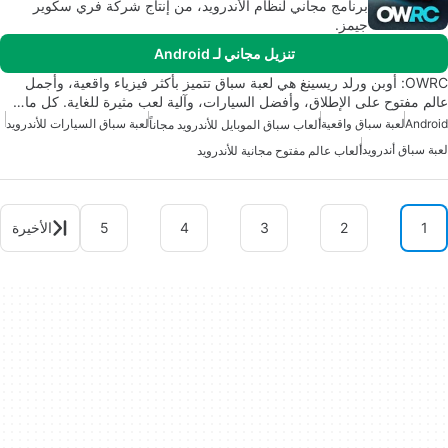
برنامج مجاني لنظام الأندرويد، من إنتاج شركة فري سكوير
جيمز.
تنزيل مجاني لـ Android
OWRC: أوبن ورلد ريسينغ هي لعبة سباق تتميز بأكثر فيزياء واقعية، وأجمل
عالم مفتوح على الإطلاق، وأفضل السيارات، وآلية لعب مثيرة للغاية. كل ما…
Android
لعبة سباق واقعية
لعبة سباق السيارات للأندرويد
ألعاب سباق الموبايل للأندرويد مجاناً
لعبة سباق أندرويد
ألعاب عالم مفتوح مجانية للأندرويد
1
2
3
4
5
الأخيرة