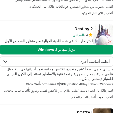
ألعاب إطلاق النار للأكشن لنظام ويندوز 11
ألعاب إطلاق النار العسكرية
ألعاب التصويب من منظور الشخص الأول
ألعاب إطلاق النار الحركية
Destiny 2
4
المجاني
اختر حارسك في هذه اللعبة الخيالية من منظور الشخص الأول
تنزيل مجاني لـ Windows
أنظمة أساسية أخرى
ديستني 2 هي لعبة أكشن متعددة اللاعبين مجانية تدور أحداثها في بيئة خيال
علمي مليئة بـمعارك مجرية وقصة غنية بالأساطير تستند إلى الكون الخيالي
لـامتياز ديستني. يمكن…
Xbox One
Xbox Series X|S
PlayStation 4
PlayStation 5
Windows
لعبة إطلاق نار لنظام ويندوز
ألعاب صائد الوحوش
ألعاب إطلاق النار للأكشن لنظام ويندوز 7
ألعاب الكوكب
ألعاب العالم الضخم
POSTAL