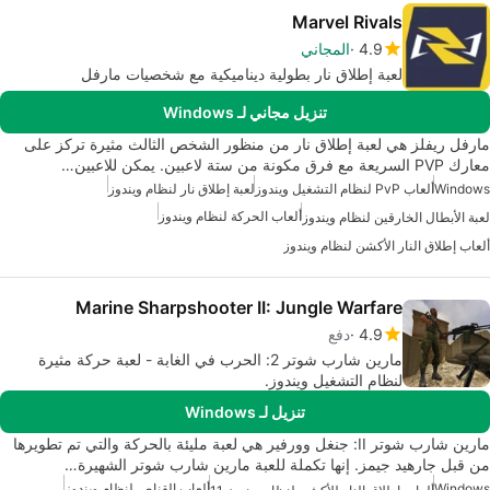
Marvel Rivals
4.9
المجاني
لعبة إطلاق نار بطولية ديناميكية مع شخصيات مارفل
تنزيل مجاني لـ Windows
مارفل ريفلز هي لعبة إطلاق نار من منظور الشخص الثالث مثيرة تركز على
معارك PVP السريعة مع فرق مكونة من ستة لاعبين. يمكن للاعبين…
Windows
ألعاب PvP لنظام التشغيل ويندوز
لعبة إطلاق نار لنظام ويندوز
ألعاب الحركة لنظام ويندوز
لعبة الأبطال الخارقين لنظام ويندوز
ألعاب إطلاق النار الأكشن لنظام ويندوز
Marine Sharpshooter II: Jungle Warfare
4.9
دفع
مارين شارب شوتر 2: الحرب في الغابة - لعبة حركة مثيرة
لنظام التشغيل ويندوز.
تنزيل لـ Windows
مارين شارب شوتر II: جنغل وورفير هي لعبة مليئة بالحركة والتي تم تطويرها
من قبل جارهيد جيمز. إنها تكملة للعبة مارين شارب شوتر الشهيرة…
Windows
ألعاب القناص لنظام ويندوز