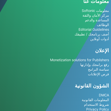
معلومات عنا
معلومات Softonic
مركز الأمان والثقة
المساعدة والدعم
الوظائف
Editorial Guidelines
أضف برنامجك / تطبيقك
أدوات أونلاين
الإعلان
Monetization solutions for Publishers
رفع برامجك وإدارتها
سياسة البرامج
فرص الإعلانات
الشؤون القانونية
DMCA
المعلومات القانونية
شروط الاستخدام
Privacy Policy