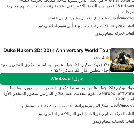
Alien Shooter 2 هي لعبة أكشن مثيرة متاحة كنسخة تجريبية لنظام
Windows. تغمر هذه اللعبة اللاعبين في بيئة مثيرة حيث يجب عليهم محاربة
موجات…
Windows
ألعاب مطلق النار الفضائي
مطلق النار في الفضاء
إلين شوتر لنظام ويندوز
ألعاب إطلاق النار للأكشن لنظام ويندوز 11
ألعاب الحركة لنظام ويندوز
Duke Nukem 3D: 20th Anniversary World Tour
4
دفع
<h2>دوك نوكيم 3D: جولة عالمية بمناسبة الذكرى العشرين تعيد
إحياء مطلق النار الكلاسيكي</h2>
تنزيل لـ Windows
دوك نوكيم 3D: جولة عالمية بمناسبة الذكرى العشرين، تم تطويره بواسطة
Gearbox Software، يقوم بتحديث لعبة إطلاق النار من منظور الشخص الأول
لعام 1996…
Windows
ألعاب إطلاق النار للويندوز
ألعاب التصويب الحركية لنظام التشغيل ويندوز 10
ألعاب الحركة لنظام ويندوز
ألعاب إطلاق النار الأكشن لنظام ويندوز
ألعاب كلاسيكية لنظام ويندوز