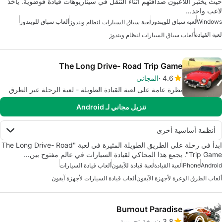
حيث يختبر اللاعبون صداقتهم أثناء التنقل في سيناريوهات قيادة فوضوية. يأخذ
لاعب واحد…
Windows
لعبة سباق للويندوز
ألعاب سباق للويندوز
لعبة سباق السيارات لنظام ويندوز
لعبة القيادة
ألعاب سباق السيارات لنظام ويندوز
The Long Drive- Road Trip Game
4.6
المجاني
نظرة عامة على لعبة القيادة الطويلة - لعبة الرحلة عبر الطرق
تنزيل مجاني لـ Android
أنظمة أساسية أخرى
ابدأ في رحلة على الطريق الطويلة المثيرة في لعبة "The Long Drive- Road
Trip Game". يجمع هذا المحاكي لقيادة السيارات في عالم مفتوح بين…
Android
iPhone
لعبة القيادة
لعبة قيادة للآيفون
ألعاب قيادة السيارات
ألعاب الطرق الوعرة لأجهزة الآيفون
ألعاب قيادة السيارات لأجهزة آيفون
Burnout Paradise
3.8
نسخة تجريبية