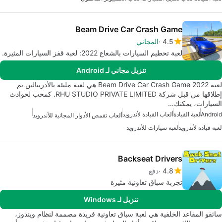
Beam Drive Car Crash Game
4.5
المجاني
لعبة تحطيم السيارات بالشعاع 2022: لعبة قفز السيارات المثيرة.
تنزيل مجاني لـ Android
لعبة Beam Drive Car Crash Game 2022 هي لعبة مليئة بالأدرينالين تم
إطلاقها من قبل شركة RHU STUDIO PRIVATE LIMITED. كمحب لحوادث
السيارات، يمكنك…
Android
لعبة القيادة
ألعاب القيادة لأندرويد
ألعاب تقمص الأدوار المجانية للأندرويد
لعبة قيادة لأندرويد
لعبة سيارات للأندرويد
Backseat Drivers
4.8
دفع
تجربة سباق تعاونية مثيرة
تنزيل لـ Windows
سائقو المقاعد الخلفية هي لعبة سباق تعاونية فريدة مصممة لنظام ويندوز،