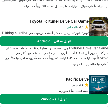
Windows
Play Station 5
Xbox Series X|S
Nintendo Switch
ألعاب سباق العالم المفتوح
نينتندو لعبة
ألعاب سباق السيارات
ألعاب سباق متعددة اللاعبين
لعبة القيادة
Toyota Fortuner Drive Car Game
4.5
المجاني
تويوتا فورتشنر درايف كار لعبة لالروبوت من P1rking S1udioz
تنزيل مجاني لـ Android
Fortuner Drive Car Game هي لعبة سباق سيارات ثلاثية الأبعاد تعتمد على
حركة المرور الواقعية على الطرق السريعة في المدينة. مع أكثر من…
Android
لعبة القيادة
ألعاب محاكاة القيادة للأندرويد
لعبة قيادة لأندرويد
محاكي قيادة لأندرويد
ألعاب قيادة السيارات المجانية
Pacific Drive
4.8
دفع
لعبة قيادة بقاء متوترة
تنزيل لـ Windows