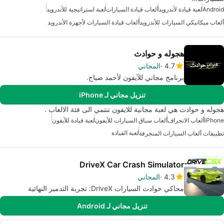
Android
لعبة قيادة لأندرويد
ألعاب قيادة السيارات
لعبة استراتيجية للأندرويد
ألعاب ميكانيكي السيارات للأندرويد
ألعاب قيادة السيارات لأجهزة الأندرويد
هجوله و حوادث
4.7
المجاني
برنامج مجاني للآيفون لأحمد صباح.
تنزيل مجاني لـ iPhone
هجوله و حوادث هي لعبة مجانية للايفون تنتمي الى فئة الالعاب .
iPhone
ألعاب الانجراف
ألعاب سباق السيارات للأيفون
لعبة قيادة للآيفون
لعبة القيادة
تطبيقات ألعاب السيارات المنجرفة
DriveX Car Crash Simulator
4.3
المجاني
محاكي حوادث السيارات DriveX: تجربة التدمير النهائية
تنزيل مجاني لـ Android