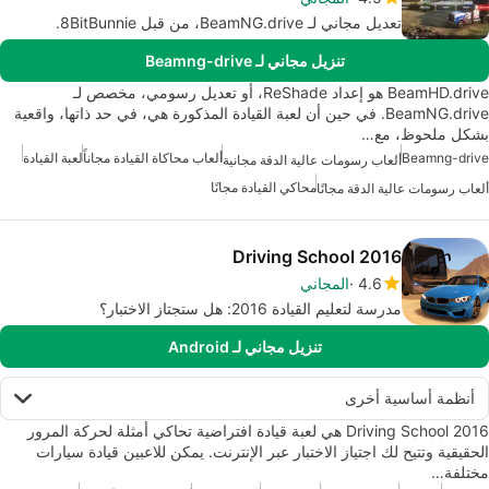
تعديل مجاني لـ BeamNG.drive، من قبل 8BitBunnie.
تنزيل مجاني لـ Beamng-drive
BeamHD.drive هو إعداد ReShade، أو تعديل رسومي، مخصص لـ
BeamNG.drive. في حين أن لعبة القيادة المذكورة هي، في حد ذاتها، واقعية
بشكل ملحوظ، مع…
Beamng-drive
ألعاب محاكاة القيادة مجاناً
لعبة القيادة
ألعاب رسومات عالية الدقة مجانية
محاكي القيادة مجانًا
ألعاب رسومات عالية الدقة مجانًا
Driving School 2016
4.6
المجاني
مدرسة لتعليم القيادة 2016: هل ستجتاز الاختبار؟
تنزيل مجاني لـ Android
أنظمة أساسية أخرى
Driving School 2016 هي لعبة قيادة افتراضية تحاكي أمثلة لحركة المرور
الحقيقية وتتيح لك اجتياز الاختبار عبر الإنترنت. يمكن للاعبين قيادة سيارات
مختلفة…