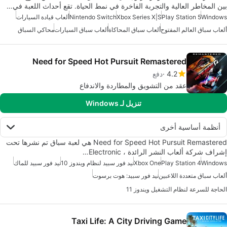
بين المخاطر العالية والتجربة الفاخرة في نمط الحياة. تقع أحداث اللعبة في…
Windows
Play Station 5
Xbox Series X|S
Nintendo Switch
ألعاب قيادة السيارات
ألعاب سباق العالم المفتوح
ألعاب سباق المحاكاة
ألعاب سباق السيارات
محاكي السباق
Need for Speed Hot Pursuit Remastered
4.2
دفع
عقد من التشويق والمطاردة والاندفاع
تنزيل لـ Windows
أنظمة أساسية أخرى
Need for Speed Hot Pursuit Remastered هي لعبة سباق تم نشرها تحت
إشراف شركة ألعاب النشر الرائدة ، Electronic…
Windows
Play Station 4
Xbox One
نيد فور سبيد لنظام ويندوز 10
نيد فور سبيد للماك
ألعاب سباق متعددة اللاعبين
نيد فور سبيد: هوت برسوت
الحاجة للسرعة لنظام التشغيل ويندوز 11
Taxi Life: A City Driving Game