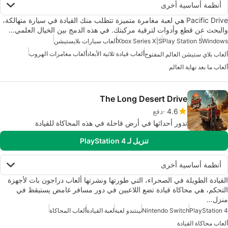
أنظمة أساسية أخرى
Pacific Drive هي لعبة مغامرة متميزة تتطلب منك القيادة في سيارة متهالكة،
والبحث عن قطع وأدوات لترقية مركبتك. في هذه الدمج بين الخيال العلمي…
Windows
Play Station 5
Xbox Series X|S
ألعاب سيارات بلايستيشن
ألعاب قيادة ثلاثية الأبعاد
ألعاب مغامرات الهروب
ألعاب بلاي ستيشن العالم المفتوح
ألعاب ما بعد نهاية العالم
The Long Desert Drive
4.6
دفع
تدور أحداثها في أرض قاحلة في هذه المحاكاة للقيادة
تنزيل لـ PlayStation 4
أنظمة أساسية أخرى
القيادة الطويلة في الصحراء، التي طورتها ونشرتها ألعاب دراجون باث لأجهزة
التحكم، هي محاكاة قيادة تضع اللاعبين في دور مسافر غامض يستيقظ في
منزل…
PlayStation 4
Nintendo Switch
نينتندو لعبة
لعبة القيادة
ألعاب المحاكاة
ألعاب محاكاة القيادة