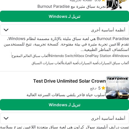
تجربة سباق مثيرة مع Burnout Paradise
تنزيل لـ Windows
أنظمة أساسية أخرى
Burnout Paradise هي لعبة سباق مليئة بالإثارة مصممة لنظام Windows،
تقدم للاعبين تجربة مثيرة في بيئة مفتوحة. كنسخة تجريبية، تتيح للمستخدمين
استكشاف المناظر الطبيعية…
Windows
Play Station 4
Xbox One
Nintendo Switch
ألعاب سباق العالم المفتوح
ألعاب سباق السيارات
لعبة السيارات
لعبة القيادة
ألعاب سيارات السباق
Test Drive Unlimited Solar Crown
5
دفع
أسلوب حياة فاخر يلتقي بسباقات السرعة العالية
تنزيل لـ Windows
أنظمة أساسية أخرى
تست درايف أنليميتد سولار كراون هي لعبة سباق متعددة اللاعبين تمزج بسلاسة