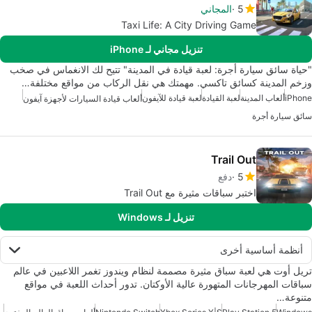
5
المجاني
Taxi Life: A City Driving Game
تنزيل مجاني لـ iPhone
"حياة سائق سيارة أجرة: لعبة قيادة في المدينة" تتيح لك الانغماس في صخب
وزخم المدينة كسائق تاكسي. مهمتك هي نقل الركاب من مواقع مختلفة…
iPhone
ألعاب المدينة
لعبة القيادة
لعبة قيادة للآيفون
ألعاب قيادة السيارات لأجهزة آيفون
سائق سيارة أجرة
Trail Out
5
دفع
اختبر سباقات مثيرة مع Trail Out
تنزيل لـ Windows
أنظمة أساسية أخرى
تريل أوت هي لعبة سباق مثيرة مصممة لنظام ويندوز تغمر اللاعبين في عالم
سباقات المهرجانات المتهورة عالية الأوكتان. تدور أحداث اللعبة في مواقع
متنوعة…