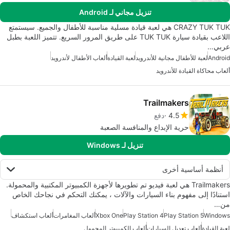
تنزيل مجاني لـ Android
CRAZY TUK TUK هي لعبة قيادة مسلية مناسبة للأطفال والجميع. سيستمتع
اللاعب بقيادة سيارة TUK TUK على طريق المرور السريع. تتميز اللعبة بطبل
عربي…
Android
لعبة للأطفال مجانية للأندرويد
لعبة القيادة
ألعاب الأطفال لأندرويد
ألعاب محاكاة القيادة للأندرويد
Trailmakers
4.5
دفع
حرية الإبداع والمنافسة الصعبة
تنزيل لـ Windows
أنظمة أساسية أخرى
Trailmakers هي لعبة فيديو تم تطويرها لأجهزة الكمبيوتر المكتبية والمحمولة.
استنادًا إلى مفهوم بناء السيارات والآلات ، يمكنك التحكم في نجاحك الخاص
من…
Windows
Play Station 5
Play Station 4
Xbox One
ألعاب المغامرات
ألعاب استكشاف
لعبة القيادة
ألعاب تعديل السيارات
ألعاب الكمبيوتر المحمول