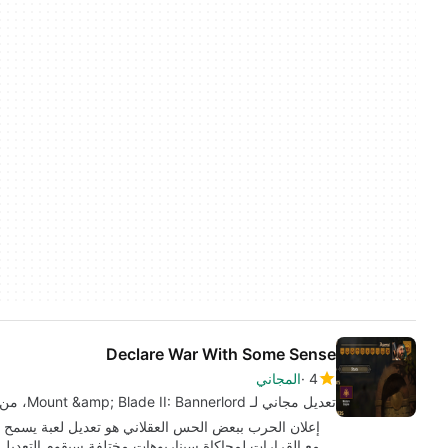
Declare War With Some Sense
4
المجاني
تعديل مجاني لـ Mount &amp; Blade II: Bannerlord، من قبل jtlane16.
إعلان الحرب ببعض الحس العقلاني هو تعديل لعبة يسمح لك
مع القرارات لمحاكاة سيناريوهات مختلفة.سيقوم التعديل 