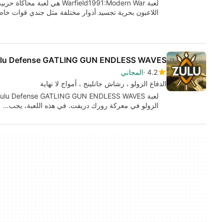
لعبة Warfield1991:Modern War ه
اللاعبون بحرية تجسيد أدوار مختلفة مثل جندي قوات خا
lu Defense GATLING GUN ENDLESS WAVES
4.2
المجاني
الدفاع الزولو ، رشاش جاتلينج ، أمواج لا نهاية
الزولو في معركة رورك دريفت. في هذه اللعبة، يجب…