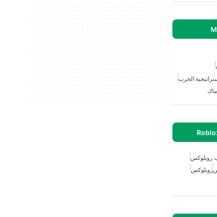
تراتيجية الحرب
ماك
ب روبلوكس
س
روبلوكس