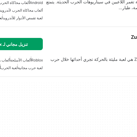
ي لعبة محاكاة حربية تغمر اللاعبين في سيناريوهات الحرب الحديثة. يتمتع
Android
ألعاب محاكاة الحرب
صة، طيار…
ألعاب محاكاة الحرب لأندرويد
لعبة تقمص الأدوار للأندرويد
لع
Zu
تنزيل مجاني لـ Roblox
لعبة Zulu Defense GATLING GUN ENDLESS WAVES هي لعبة مليئة بالحركة تجري أحداثها خلال حرب
Roblox
ألعاب الأسلحة
ألعاب 
لعبة حرب مجانية
لعبة الحرب
أ