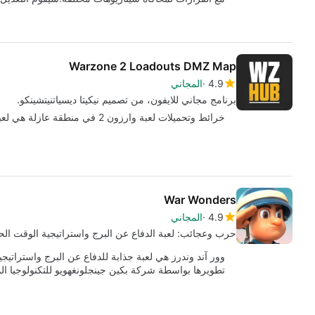
Warzone 2 Loadouts DMZ Map
4.9
المجاني
برنامج مجاني للايفون، من تصميم نيكيتا ديسياتنيتشينكو.
خرائط وتحميلات لعبة وارزون 2 في منطقة عازلة هي لعبة مجانية للآيفون، تنتمي إلى فئة "الألعاب".
War Wonders
4.9
المجاني
حرب وعجائب: لعبة الدفاع عن البرج واستراتيجية الوقت ال
تطويرها بواسطة شركة بكين جينجلونغهويو للتكنولوجيا ا