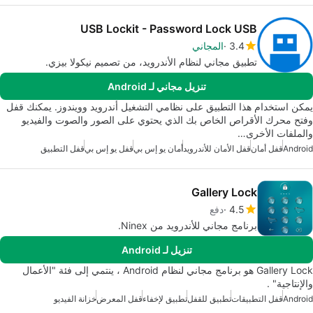
USB Lockit - Password Lock USB
3.4
المجاني
تطبيق مجاني لنظام الأندرويد، من تصميم نيكولا بيزي.
تنزيل مجاني لـ Android
يمكن استخدام هذا التطبيق على نظامي التشغيل أندرويد وويندوز. يمكنك قفل
وفتح محرك الأقراص الخاص بك الذي يحتوي على الصور والصوت والفيديو
والملفات الأخرى…
Android
قفل أمان
قفل الأمان للأندرويد
أمان يو إس بي
قفل يو إس بي
قفل التطبيق
Gallery Lock
4.5
دفع
برنامج مجاني للأندرويد من Ninex.
تنزيل لـ Android
Gallery Lock هو برنامج مجاني لنظام Android ، ينتمي إلى فئة "الأعمال
والإنتاجية" .
Android
قفل التطبيقات
تطبيق للقفل
تطبيق لإخفاء
قفل المعرض
خزانة الفيديو