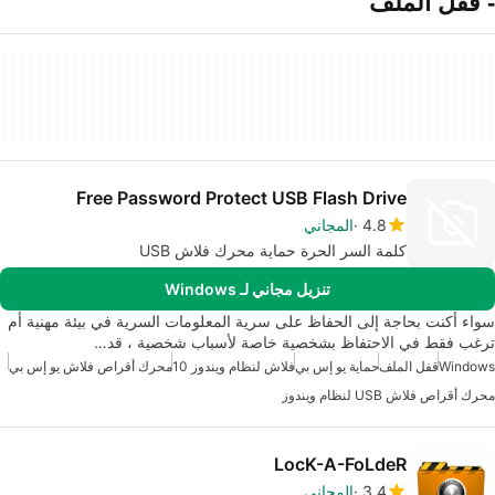
- قفل الملف
Free Password Protect USB Flash Drive
4.8
المجاني
كلمة السر الحرة حماية محرك فلاش USB
تنزيل مجاني لـ Windows
سواء أكنت بحاجة إلى الحفاظ على سرية المعلومات السرية في بيئة مهنية أم
ترغب فقط في الاحتفاظ بشخصية خاصة لأسباب شخصية ، قد…
Windows
قفل الملف
حماية يو إس بي
فلاش لنظام ويندوز 10
محرك أقراص فلاش يو إس بي
محرك أقراص فلاش USB لنظام ويندوز
LocK-A-FoLdeR
3.4
المجاني