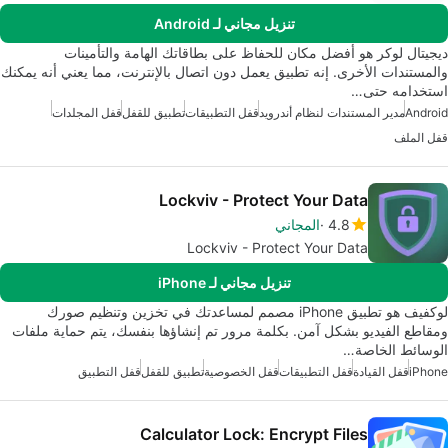
تنزيل مجاني لـ Android
ديجيتال لوكر هو أفضل مكان للحفاظ على بطاقاتك الهامة والتأمينات
والمستندات الأخرى. إنه تطبيق يعمل دون اتصال بالإنترنت، مما يعني أنه يمكنك
استخدامه حتى…
Android
مدير المستندات لنظام أندرويد
قفل التطبيقات
تطبيق للقفل
قفل المجلدات
قفل الملف
Lockviv - Protect Your Data
4.8
المجاني
Lockviv - Protect Your Data
تنزيل مجاني لـ iPhone
لوكفيف هو تطبيق iPhone مصمم لمساعدتك في تخزين وتنظيم صورك
ومقاطع الفيديو بشكل آمن. بكلمة مرور تم إنشاؤها بنفسك، يتم حماية ملفات
الوسائط الخاصة…
iPhone
قفل القيادة
قفل التطبيقات
قفل الخصوصية
تطبيق للقفل
قفل التطبيق
Calculator Lock: Encrypt Files