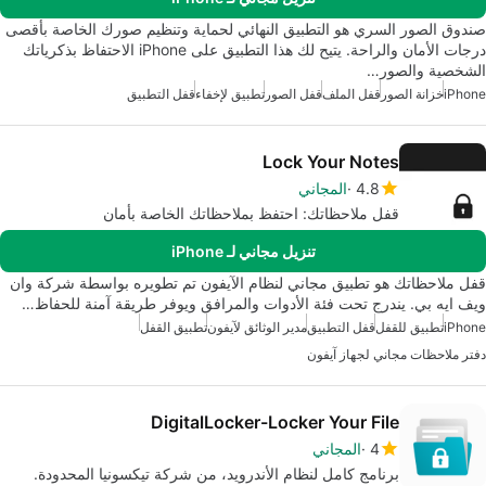
صندوق الصور السري هو التطبيق النهائي لحماية وتنظيم صورك الخاصة بأقصى
درجات الأمان والراحة. يتيح لك هذا التطبيق على iPhone الاحتفاظ بذكرياتك
الشخصية والصور…
iPhone
خزانة الصور
قفل الملف
قفل الصور
تطبيق لإخفاء
قفل التطبيق
Lock Your Notes
4.8
المجاني
قفل ملاحظاتك: احتفظ بملاحظاتك الخاصة بأمان
تنزيل مجاني لـ iPhone
قفل ملاحظاتك هو تطبيق مجاني لنظام الآيفون تم تطويره بواسطة شركة وان
ويف ايه بي. يندرج تحت فئة الأدوات والمرافق ويوفر طريقة آمنة للحفاظ…
iPhone
تطبيق للقفل
قفل التطبيق
مدير الوثائق لآيفون
تطبيق القفل
دفتر ملاحظات مجاني لجهاز آيفون
DigitalLocker-Locker Your File
4
المجاني
برنامج كامل لنظام الأندرويد، من شركة تيكسونيا المحدودة.