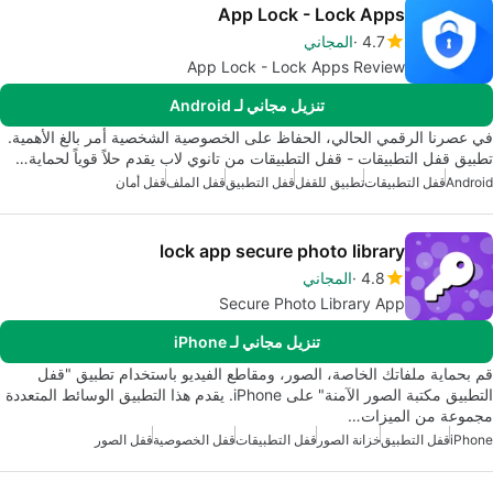
App Lock - Lock Apps
4.7
المجاني
App Lock - Lock Apps Review
تنزيل مجاني لـ Android
في عصرنا الرقمي الحالي، الحفاظ على الخصوصية الشخصية أمر بالغ الأهمية.
تطبيق قفل التطبيقات - قفل التطبيقات من تانوي لاب يقدم حلاً قوياً لحماية…
Android
قفل التطبيقات
تطبيق للقفل
قفل التطبيق
قفل الملف
قفل أمان
lock app secure photo library
4.8
المجاني
Secure Photo Library App
تنزيل مجاني لـ iPhone
قم بحماية ملفاتك الخاصة، الصور، ومقاطع الفيديو باستخدام تطبيق "قفل
التطبيق مكتبة الصور الآمنة" على iPhone. يقدم هذا التطبيق الوسائط المتعددة
مجموعة من الميزات…
iPhone
قفل التطبيق
خزانة الصور
قفل التطبيقات
قفل الخصوصية
قفل الصور