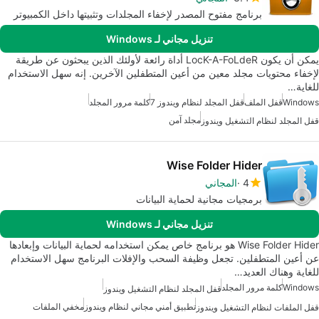
برنامج مفتوح المصدر لإخفاء المجلدات وتثبيتها داخل الكمبيوتر
تنزيل مجاني لـ Windows
يمكن أن يكون LocK-A-FoLdeR أداة رائعة لأولئك الذين يبحثون عن طريقة
لإخفاء محتويات مجلد معين من أعين المتطفلين الآخرين. إنه سهل الاستخدام
للغاية…
Windows
قفل الملف
قفل المجلد لنظام ويندوز 7
كلمة مرور المجلد
مجلد آمن
قفل المجلد لنظام التشغيل ويندوز
Wise Folder Hider
4
المجاني
برمجيات مجانية لحماية البيانات
تنزيل مجاني لـ Windows
Wise Folder Hider هو برنامج خاص يمكن استخدامه لحماية البيانات وإبعادها
عن أعين المتطفلين. تجعل وظيفة السحب والإفلات البرنامج سهل الاستخدام
للغاية وهناك العديد…
Windows
كلمة مرور المجلد
قفل المجلد لنظام التشغيل ويندوز
تطبيق أمني مجاني لنظام ويندوز
مخفي الملفات
قفل الملفات لنظام التشغيل ويندوز