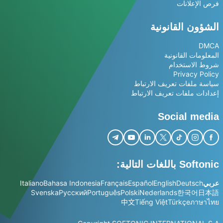
فرص الإعلانات
الشؤون القانونية
DMCA
المعلومات القانونية
شروط الاستخدام
Privacy Policy
سياسة ملفات تعريف الارتباط
إعدادات ملفات تعريف الارتباط
Social media
Softonic باللغات التالية:
عربي
Deutsch
English
Español
Français
Bahasa Indonesia
Italiano
Svenska
Русский
Português
Polski
Nederlands
한국어
日本語
中文
Tiếng Việt
Türkçe
ภาษาไทย