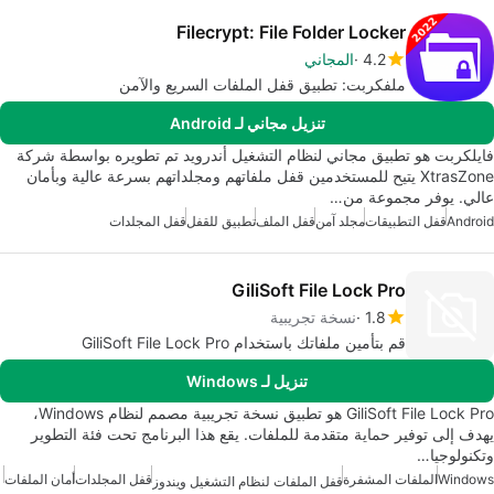
Filecrypt: File Folder Locker
4.2
المجاني
ملفكربت: تطبيق قفل الملفات السريع والآمن
تنزيل مجاني لـ Android
فايلكربت هو تطبيق مجاني لنظام التشغيل أندرويد تم تطويره بواسطة شركة
XtrasZone يتيح للمستخدمين قفل ملفاتهم ومجلداتهم بسرعة عالية وبأمان
عالي. يوفر مجموعة من…
Android
قفل التطبيقات
مجلد آمن
قفل الملف
تطبيق للقفل
قفل المجلدات
GiliSoft File Lock Pro
1.8
نسخة تجريبية
قم بتأمين ملفاتك باستخدام GiliSoft File Lock Pro
تنزيل لـ Windows
GiliSoft File Lock Pro هو تطبيق نسخة تجريبية مصمم لنظام Windows،
يهدف إلى توفير حماية متقدمة للملفات. يقع هذا البرنامج تحت فئة التطوير
وتكنولوجيا…
Windows
الملفات المشفرة
قفل المجلدات
أمان الملفات
قفل الملفات لنظام التشغيل ويندوز