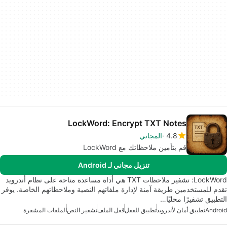
LockWord: Encrypt TXT Notes
4.8
المجاني
قم بتأمين ملاحظاتك مع LockWord
تنزيل مجاني لـ Android
LockWord: تشفير ملاحظات TXT هي أداة مساعدة متاحة على نظام أندرويد
تقدم للمستخدمين طريقة آمنة لإدارة ملفاتهم النصية وملاحظاتهم الخاصة. يوفر
التطبيق تشفيرًا محليًا…
Android
تطبيق أمان لأندرويد
تطبيق للقفل
قفل الملف
تشفير النص
الملفات المشفرة