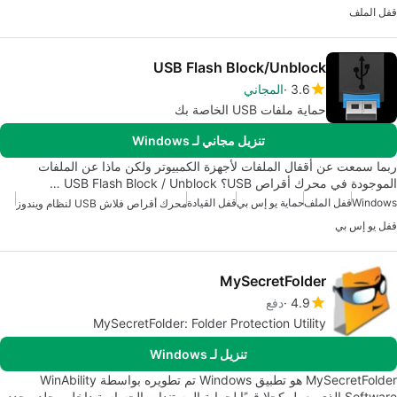
قفل الملف
USB Flash Block/Unblock
3.6
المجاني
حماية ملفات USB الخاصة بك
تنزيل مجاني لـ Windows
ربما سمعت عن أقفال الملفات لأجهزة الكمبيوتر ولكن ماذا عن الملفات
الموجودة في محرك أقراص USB؟ USB Flash Block / Unblock …
Windows
قفل الملف
حماية يو إس بي
قفل القيادة
محرك أقراص فلاش USB لنظام ويندوز
قفل يو إس بي
MySecretFolder
4.9
دفع
MySecretFolder: Folder Protection Utility
تنزيل لـ Windows
MySecretFolder هو تطبيق Windows تم تطويره بواسطة WinAbility
Software الذي يعمل كحلا قويًا لحماية المستندات الحساسة داخل مجلد محدد.