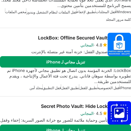
يسمح البرنامج للمستخدمين بتأمين محتوى…
Windows
قفل المجلدات
تطبيق لإخفاء
مخفي الملفات
قفل الملفات لنظام التشغيل ويندوز
كلمة مرور المجلد
LockBox: Offline Secured Vault
4.8
المجاني
صندوق القفل: خزنة آمنة غير متصلة بالإنترنت
تنزيل مجاني لـ iPhone
LockBox: الخزنة المؤمنة بدون اتصال هو تطبيق مجاني لأجهزة iPhone تم
تطويره بواسطة سوهان فاناني. يندرج تحت فئة الأعمال والإنتاجية ، ويقدم
للمستخدمين طريقة…
iPhone
قفل الخصوصية
تطبيق للقفل
تطبيق القفل
قفل التطبيق
مجلد آمن
Secret Photo Vault: Hide Lock
4.5
المجاني
تأمين وحماية ملائمة للصور مع خزانة الصور السرية: إخفاء وقفل
تنزيل مجاني لـ iPhone