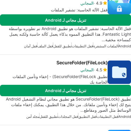
4.9
المجاني
قفل الآلة الحاسبة: تشفير الملفات
تنزيل مجاني لـ Android
قفل الآلة الحاسبة: تشفير الملفات هو تطبيق Android تم تطويره بواسطة
Fantastic Light. هذا التطبيق المموه بذكاء يعمل كآلة حاسبة ولكنه يعمل
كمساحة مخفية…
Android
الملفات المشفرة
قفل التطبيقات
تطبيق للقفل
قفل الملف
قفل أمان
SecureFolder(FileLock)
4.5
المجاني
تطبيق SecureFolder(FileLock) - إخفاء وتأمين الملفات
الخاصة بك
تنزيل مجاني لـ Android
تطبيق SecureFolder(FileLock) هو تطبيق مجاني لنظام التشغيل Android
يتيح لك إخفاء وتأمين ملفاتك. من خلال هذا التطبيق، يمكنك إخفاء ملفات
الوسائط مثل الصور ومقاطع…
Android
قفل التطبيقات
قفل التطبيق
قفل المجلدات
تطبيق للقفل
مجلد آمن