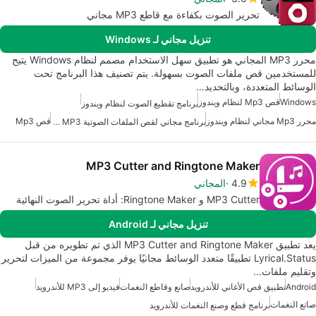
تحرير الصوت بكفاءة مع قاطع MP3 مجاني
تنزيل مجاني لـ Windows
محرر MP3 المجاني هو تطبيق سهل الاستخدام مصمم لنظام Windows يتيح
للمستخدمين قص ملفات الصوت بسهولة. يتم تصنيف هذا البرنامج تحت
الوسائط المتعددة، وبالتحديد…
Windows
قص Mp3 لنظام ويندوز
برنامج تقطيع الصوت لنظام ويندوز
محرر Mp3 مجاني لنظام ويندوز
قص Mp3
برنامج مجاني لقص الملفات الصوتية MP3 للويندوز
MP3 Cutter and Ringtone Maker
4.9
المجاني
MP3 Cutter و Ringtone Maker: أداة تحرير الصوت النهائية
تنزيل مجاني لـ Android
يعد تطبيق MP3 Cutter and Ringtone Maker الذي تم تطويره من قبل
Lyrical.Status تطبيقًا متعدد الوسائط مجانيًا يوفر مجموعة من الميزات لتحرير
وتقليم ملفات…
Android
تطبيق قص الأغاني للأندرويد
صانع وقاطع النغمات
فيديو إلى MP3 للأندرويد
صانع النغمات
برنامج قطع وصنع النغمات للأندرويد