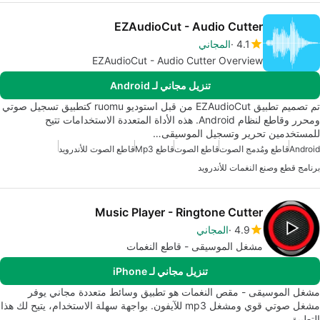
EZAudioCut - Audio Cutter
4.1
المجاني
EZAudioCut - Audio Cutter Overview
تنزيل مجاني لـ Android
تم تصميم تطبيق EZAudioCut من قبل استوديو ruomu كتطبيق تسجيل صوتي
ومحرر وقاطع لنظام Android. هذه الأداة المتعددة الاستخدامات تتيح
للمستخدمين تحرير وتسجيل الموسيقى…
Android
قاطع ومُدمج الصوت
قاطع الصوت
قاطع Mp3
قاطع الصوت للأندرويد
برنامج قطع وصنع النغمات للأندرويد
Music Player - Ringtone Cutter
4.9
المجاني
مشغل الموسيقى - قاطع النغمات
تنزيل مجاني لـ iPhone
مشغل الموسيقى - مقص النغمات هو تطبيق وسائط متعددة مجاني يوفر
مشغل صوتي قوي ومشغل mp3 للآيفون. بواجهة سهلة الاستخدام، يتيح لك هذا
التطبيق…