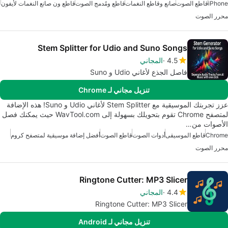
iPhone
قاطع الصوت
صانع وقاطع النغمات
قاطع ومُدمج الصوت
قاطع ون صانع النغمات لأيفون
محرر الصوت
Stem Splitter for Udio and Suno Songs
4.5
المجاني
فاصل الجذع لأغاني Udio و Suno
تنزيل مجاني لـ Chrome
عزز تجربتك الموسيقية مع Stem Splitter لأغاني Udio و Suno! هذه الإضافة
لمتصفح Chrome تقوم بتحويلك بسهولة إلى WavTool.com حيث يمكنك فصل
الأصوات من…
Chrome
قاطع الموسيقى
أدوات الصوت
قاطع الصوت
أفضل إضافة موسيقية لمتصفح كروم
محرر الصوت
Ringtone Cutter: MP3 Slicer
4.4
المجاني
Ringtone Cutter: MP3 Slicer
تنزيل مجاني لـ Android