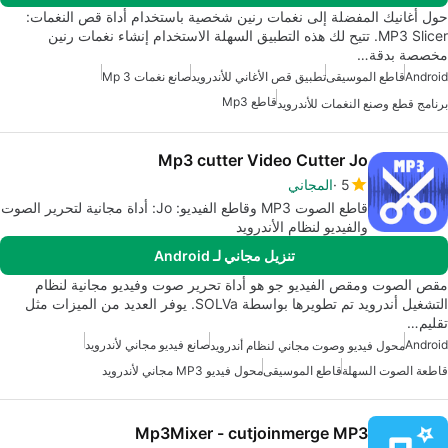
حول أغانيك المفضلة إلى نغمات رنين شخصية باستخدام أداة قص النغمات:
MP3 Slicer. تتيح لك هذه التطبيق السهلة الاستخدام إنشاء نغمات رنين
مخصصة بدقة…
Android
قاطع الموسيقى
تطبيق قص الأغاني للأندرويد
صانع نغمات Mp 3
قاطع Mp3
برنامج قطع وصنع النغمات للأندرويد
Mp3 cutter Video Cutter Jo
5
المجاني
قاطع الصوت MP3 وقاطع الفيديو: Jo: أداة مجانية لتحرير الصوت
والفيديو لنظام الأندرويد
تنزيل مجاني لـ Android
مقص الصوت ومقص الفيديو جو هو أداة تحرير صوت وفيديو مجانية لنظام
التشغيل أندرويد تم تطويرها بواسطة SOLVa. يوفر العديد من الميزات مثل
تقليم…
Android
صانع فيديو مجاني لأندرويد
محول فيديو وصوت مجاني لنظام أندرويد
قاطعة الصوت السهلة
قاطع الموسيقى
محول فيديو MP3 مجاني لأندرويد
Mp3Mixer - cutjoinmerge MP3