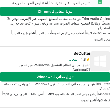
تقليص الصوت عبر الإنترنت: أداة تقليص الصوت المريحة
تنزيل مجاني لـ Chrome
Trim Audio Online هو خدمة مجانية لتقطيع الصوت عبر الإنترنت توفر حلاً
بسيطًا وملائمًا لتقطيع ملفات الصوت بسرعة ودقة. سواء كنت بحاجة إلى
استخراج…
Chrome
قاطع Mp3
ملحقات جوجل كروم الصوتية
أدوات الصوت
قاطع ومُدمج الصوت
محرر الصوت
BeCutter
4.8
المجاني
تطبيق مجاني لنظام التشغيل Windows، من تطوير
Darksoul71.
تنزيل مجاني لـ Windows
BeCutter هو برنامج مجاني لنظام التشغيل Windows، الذي يندرج تحت فئة
'Audio'.
Windows
قص Mp3 لنظام ويندوز
قص Mp3
برنامج مجاني لقص الملفات الصوتية MP3 للويندوز
قاطع Mp3
قاطع الصوت