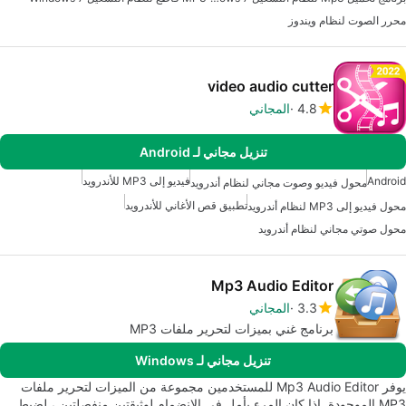
محرر الصوت لنظام ويندوز
video audio cutter
4.8
المجاني
تنزيل مجاني لـ Android
Android
فيديو إلى MP3 للأندرويد
محول فيديو وصوت مجاني لنظام أندرويد
تطبيق قص الأغاني للأندرويد
محول فيديو إلى MP3 لنظام أندرويد
محول صوتي مجاني لنظام أندرويد
Mp3 Audio Editor
3.3
المجاني
برنامج غني بميزات لتحرير ملفات MP3
تنزيل مجاني لـ Windows
يوفر Mp3 Audio Editor للمستخدمين مجموعة من الميزات لتحرير ملفات
MP3 الموجودة. إذا كان المرء يأمل في الانضمام لوثيقتين منفصلتين ، لضبط