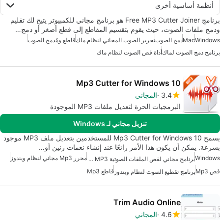
أنظمة أساسية أخرى
برنامج Free MP3 Cutter Joiner هو برنامج مجاني للكمبيوتر يتيح لك تقليم
ودمج ملفات الصوت، حيث يقوم بتقسيم المقاطع إلى قطع أصغر أو دمج…
Windows
Mac
دمج الصوت
تحرير الصوت المجاني لنظام ماك
قاطع ومُدمج الصوت
برنامج دمج الصوت لماك
أداة قص الصوت لنظام ماك
Mp3 Cutter for Windows 10
3.4
المجاني
البرمجيات الحرة لتعديل ملفات MP3 الموجودة
تنزيل مجاني لـ Windows
يسمح Mp3 Cutter for Windows 10 للمستخدمين بتعديل ملف MP3 موجود
بسرعة. يمكن أن يكون هذا الأمر رائعًا عند إنشاء نغمات رنين أو…
Windows
محرر Mp3 مجاني لنظام ويندوز
برنامج مجاني لقص الملفات الصوتية MP3 للويندوز
قص Mp3
قاطع Mp3
برنامج تقطيع الصوت لنظام ويندوز
Trim Audio Online
4.6
المجاني