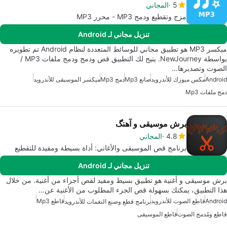
5
المجاني
مزج وتقطيع ودمج MP3 - محرر MP3
تنزيل مجاني لـ Android
ميكسر MP3 هو تطبيق مجاني للوسائط المتعددة لنظام Android تم تطويره
بواسطة NewJourney. يتيح لك التطبيق قص ودمج ودمج ملفات MP3 /
الصوت وتصديرها…
Android
مكس ميوزك للأندرويد
صانع Mp3
دمج Mp3
ميكسر الموسيقى للأندرويد
دمج ملفات Mp3
برش موسیقی و آهنگ
4.8
المجاني
برنامج قص الموسيقى والأغاني: أداة بسيطة ومفيدة للتقطيع
تنزيل مجاني لـ Android
برش موسيقى و أغنية هو تطبيق بسيط ومفيد لقص أجزاء من أغنية. من خلال
هذا التطبيق، يمكنك بسهولة قص الجزء المطلوب من الأغنية عن…
Android
قاطع الصوت للأندرويد
قاطع Mp3
برنامج قطع وصنع النغمات للأندرويد
قاطع ومُدمج الصوت
قاطع الموسيقى