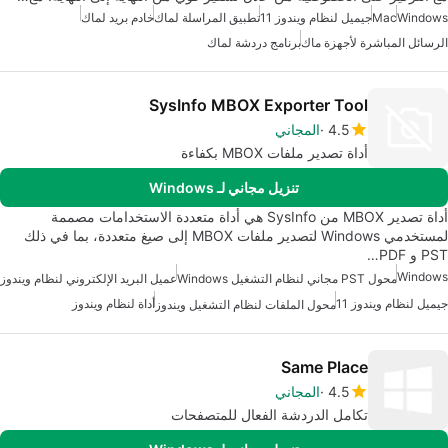
Windows
Mac
جيميل لنظام ويندوز 11
تطبيق المراسلة لماك
خادم بريد لماك
الرسائل المباشرة لأجهزة ماك
برنامج دردشة لماك
SysInfo MBOX Exporter Tool
4.5
المجاني
أداة تصدير ملفات MBOX بكفاءة
تنزيل مجاني لـ Windows
أداة تصدير MBOX من SysInfo هي أداة متعددة الاستخدامات مصممة
لمستخدمي Windows لتصدير ملفات MBOX إلى صيغ متعددة، بما في ذلك
PST و PDF…
Windows
محول PST مجاني لنظام التشغيل Windows
عميل البريد الإلكتروني لنظام ويندوز
جيميل لنظام ويندوز 11
أداة لنظام ويندوز
محول الملفات لنظام التشغيل ويندوز
Same Place
4.5
المجاني
تكامل الدردشة الفعال للمتصفحات