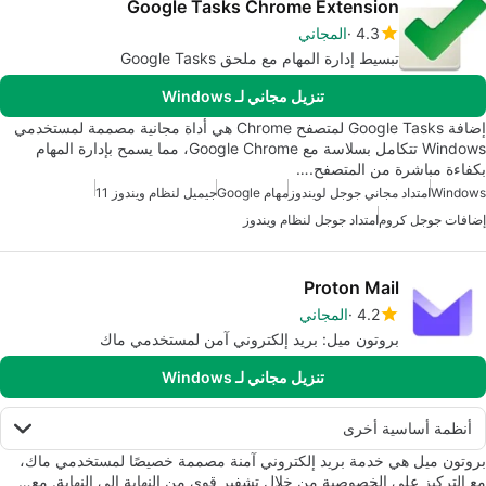
Google Tasks Chrome Extension
4.3
المجاني
تبسيط إدارة المهام مع ملحق Google Tasks
تنزيل مجاني لـ Windows
إضافة Google Tasks لمتصفح Chrome هي أداة مجانية مصممة لمستخدمي
Windows تتكامل بسلاسة مع Google Chrome، مما يسمح بإدارة المهام
بكفاءة مباشرة من المتصفح.…
Windows
امتداد مجاني جوجل لويندوز
مهام Google
جيميل لنظام ويندوز 11
إضافات جوجل كروم
امتداد جوجل لنظام ويندوز
Proton Mail
4.2
المجاني
بروتون ميل: بريد إلكتروني آمن لمستخدمي ماك
تنزيل مجاني لـ Windows
أنظمة أساسية أخرى
بروتون ميل هي خدمة بريد إلكتروني آمنة مصممة خصيصًا لمستخدمي ماك،
مع التركيز على الخصوصية من خلال تشفير قوي من النهاية إلى النهاية. مع…