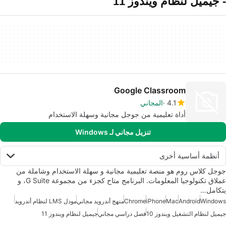
- جيميل لنظام ويندوز 11
Google Classroom
4.1
المجاني
أداة تعليمية من جوجل مجانية وسهلة الاستخدام
تنزيل مجاني لـ Windows
أنظمة أساسية أخرى
جوجل كلاس روم هو منصة تعليمية مجانية و سهلة الاستخدام وشاملة من
عملاق تكنولوجيا المعلومات. البرنامج متاح كجزء من مجموعة G Suite، و
يتكامل…
Windows
Android
Mac
iPhone
Chrome
منهج أندرويد مجاني
مودل LMS لنظام أندرويد
جيميل لنظام التشغيل ويندوز 10
فصل دراسي مجاني
جيميل لنظام ويندوز 11