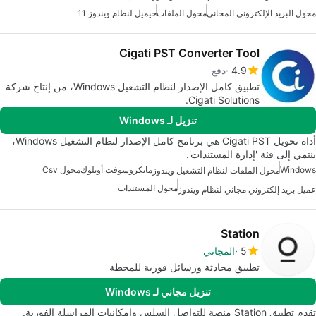
محول البريد الإلكتروني المجاني
محول الملفات
جيميل لنظام ويندوز 11
Cigati PST Converter Tool
4.9
دفع
تطبيق كامل الإصدار لنظام التشغيل Windows، من إنتاج شركة
Cigati Solutions.
تنزيل لـ Windows
أداة تحويل Cigati PST هي برنامج كامل الإصدار لنظام التشغيل Windows،
ينتمي إلى فئة 'إدارة المستندات'.
Windows
مايكروسوفت أوتلوك
محول Csv
محول الملفات لنظام التشغيل ويندوز
محول المستندات
عميل بريد إلكتروني مجاني لنظام ويندوز
Station
5
المجاني
تطبيق محادثة ورسائل فورية للمحطة
تنزيل مجاني لـ Windows
تقدم تطبيق Station منصة للتواصل السلس وإمكانيات المراسلة الفورية.