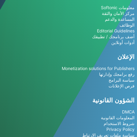
معلومات Softonic
مركز الأمان والثقة
المساعدة والدعم
الوظائف
Editorial Guidelines
أضف برنامجك / تطبيقك
أدوات أونلاين
الإعلان
Monetization solutions for Publishers
رفع برامجك وإدارتها
سياسة البرامج
فرص الإعلانات
الشؤون القانونية
DMCA
المعلومات القانونية
شروط الاستخدام
Privacy Policy
سياسة ملفات تعريف الارتباط