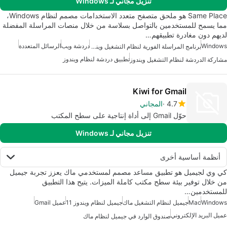
تنزيل مجاني لـ Windows
Same Place هو ملحق متصفح متعدد الاستخدامات مصمم لنظام Windows،
مما يسمح للمستخدمين بالتواصل بسلاسة من خلال منصات المراسلة المفضلة
لديهم دون مغادرة تطبيقهم…
Windows
دردشة ويب
الرسائل المتعددة
برنامج المراسلة الفورية لنظام التشغيل ويندوز
تطبيق دردشة لنظام ويندوز
مشاركة الدردشة لنظام التشغيل ويندوز
Kiwi for Gmail
4.7
المجاني
حوّل Gmail إلى أداة إنتاجية على سطح المكتب
تنزيل مجاني لـ Windows
أنظمة أساسية أخرى
كي وي لجيميل هو تطبيق مساعد مصمم لمستخدمي ماك يعزز تجربة جيميل
من خلال توفير بيئة سطح مكتب كاملة الميزات. يتيح هذا التطبيق
للمستخدمين…
Windows
Mac
جيميل لنظام التشغيل ماك
جيميل لنظام ويندوز 11
عميل Gmail
عميل البريد الإلكتروني
صندوق الوارد في جيميل لنظام ماك