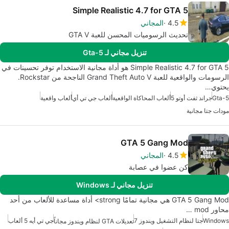
Simple Realistic 4.7 for GTA 5
4.5
المجاني
تحديث الرسوميات المحسن للعبة GTA V
تنزيل مجاني لـ Gta-5
Simple Realistic 4.7 for GTA 5 هو أداة مجانية الاستخدام توفر تحسينات في
الرسومات والواقعية للعبة Grand Theft Auto V الناجحة من Rockstar.
يحتوي…
Gta-5
جراند ثفت أوتو 5
ألعاب المحاكاة الواقعية
ألعاب جي تي أي
ألعاب واقعية
مودات جتا مجانية
GTA 5 Gang Mod
4.5
المجاني
كن عضوا في عصابة
تنزيل مجاني لـ Windows
GTA 5 Gang Mod هي مجانية تمامًا strong> أداة مساعدة للألعاب من أحد
محاور mod …
Windows
جتا لنظام التشغيل ويندوز 7
جي تي أيه 5 ألعاب
تعديلات GTA لنظام ويندوز مجاناً