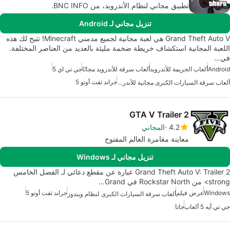
تطبيق مجاني لنظام الأندرويد، من BNC INFO.
تنزيل مجاني لـ Android
Grand Theft Auto V هي لعبة مجانية لجميع مدمني Minecraft! تتيح لك هذه
اللعبة المجانية استكشاف خريطة ضخمة مليئة بالعديد من العناصر المختلفة.
في…
Android
ألعاب الجريمة للأندرويد
ألعاب سرقة للأندرويد مجانًا
جي تي اي 5
جراند ثفت أوتو 5
ألعاب سرقة السيارات الكبرى مجانية للأندرويد
GTA V Trailer 2
4.2
المجاني
معاينة مغامرة العالم المفتوح
تنزيل مجاني لـ Windows
Grand Theft Auto V: Trailer 2 عبارة عن مقطع دعائي لـ الفصل الخامس
strong> من Rockstar North في Grand…
Windows
عرض فيلم
جراند ثفت أوتو 5
ألعاب سرقة السيارات الكبرى لنظام ويندوز
جي تي أيه 5 ألعاب
جاتا