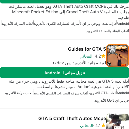
مرحبًا بك في GTA Theft Auto Craft MCPE، وهو تعديل لعبة ماينكرافت
يجلب عالم لعبة Grand Theft Auto V إلى Minecraft Pocket Edition.
يقدم…
Android
جراند ثفت أوتو
جي تي اي 5
سرقة السيارات الكبرى للأندرويد
ألعاب السرقة للأندرويد
ألعاب البقاء والصناعة للأندرويد
Guides for GTA 5
4.2
المجاني
لعبة مجانية للأندرويد ‚من rxdev
تنزيل مجاني لـ Android
أدلة لعبة GTA 5 هي لعبة مجانية متاحة فقط للأندرويد ، وهي جزء من فئة
'الألعاب' والفئة الفرعية 'Action' ، ويتم نشرها بواسطة…
Android
ألعاب GTA للأندرويد
ألعاب حركة للأندرويد
ألعاب سرقة السيارات الكبرى للأندرويد
جي تي اي 5
جاتا للأندرويد
GTA 5 Craft Theft Autos Mcpe
4.1
المجاني