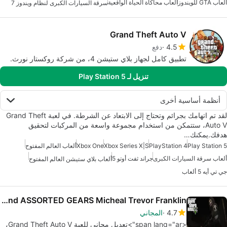
ألعاب GTA للويندوز
ألعاب محاكاة الحياة الواقعية
سرقة السيارات الكبرى لنظام ويندوز 7
Grand Theft Auto V
4.5
دفع
تطبيق كامل لجهاز بلاي ستيشن 4، من شركة روكستار نورث.
تنزيل لـ Play Station 5
أنظمة أساسية أخرى
لقد تم اتهامك بجرائم وتحتاج إلى الابتعاد عن الشرطة. في لعبة Grand Theft
Auto V، ستتمكن من استخدام مجموعة واسعة من المركبات لتحقيق
هدفك.يمكنك…
Play Station 5
PlayStation 4
Xbox Series X|S
Xbox One
ألعاب العالم المفتوح
ألعاب سرقة السيارات الكبرى
جراند ثفت أوتو 5
ألعاب بلاي ستيشن العالم المفتوح
جي تي أيه 5 ألعاب
BATTLE and ASSORTED GEARS Micheal Trevor Franklin
4.7
المجاني
<span lang="ar">تعديل مجاني للعبة Grand Theft Auto V،