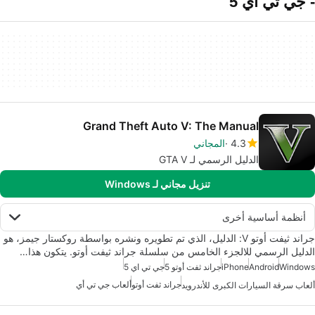
- جي تي اي 5
Grand Theft Auto V: The Manual
4.3
المجاني
الدليل الرسمي لـ GTA V
تنزيل مجاني لـ Windows
أنظمة أساسية أخرى
جراند ثيفت أوتو V: الدليل، الذي تم تطويره ونشره بواسطة روكستار جيمز، هو
الدليل الرسمي للالجزء الخامس من سلسلة جراند ثيفت أوتو. يتكون هذا…
Windows
Android
iPhone
جراند ثفت أوتو 5
جي تي اي 5
جراند ثفت أوتو
ألعاب جي تي أي
ألعاب سرقة السيارات الكبرى للأندرويد