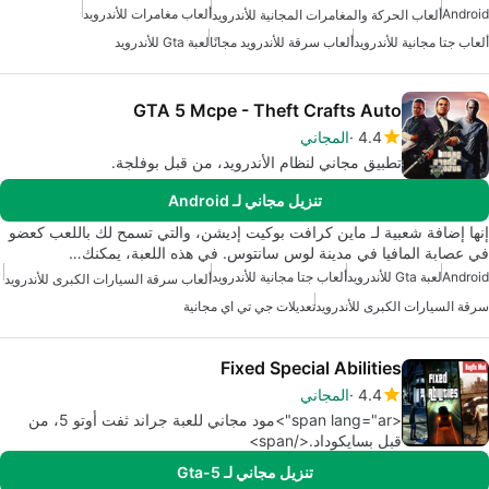
Android
ألعاب مغامرات للأندرويد
ألعاب الحركة والمغامرات المجانية للأندرويد
ألعاب جتا مجانية للأندرويد
ألعاب سرقة للأندرويد مجانًا
لعبة Gta للأندرويد
GTA 5 Mcpe - Theft Crafts Auto
4.4
المجاني
تطبيق مجاني لنظام الأندرويد، من قبل بوفلجة.
تنزيل مجاني لـ Android
إنها إضافة شعبية لـ ماين كرافت بوكيت إديشن، والتي تسمح لك باللعب كعضو
في عصابة المافيا في مدينة لوس سانتوس. في هذه اللعبة، يمكنك…
Android
لعبة Gta للأندرويد
ألعاب جتا مجانية للأندرويد
ألعاب سرقة السيارات الكبرى للأندرويد
سرقة السيارات الكبرى للأندرويد
تعديلات جي تي اي مجانية
Fixed Special Abilities
4.4
المجاني
<span lang="ar">مود مجاني للعبة جراند ثفت أوتو 5، من
قبل بسايكوداد.</span>
تنزيل مجاني لـ Gta-5