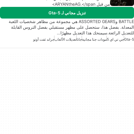
من قبل ARYANtheAG.</span>
تنزيل مجاني لـ Gta-5
BATTLE وASSORTED GEARS هي مجموعة من مظاهر شخصيات اللعبة
المعدلة. بفضل هذا، ستحصل على مظهر مستقبلي بفضل التروس القابلة
للتعديل الرائعة.سيمنحك هذا التعديل مظهرًا…
Gta-5
جي تي اي 5
مودات جتا مجانية
جاتا
تعديلات الألعاب
جراند ثفت أوتو