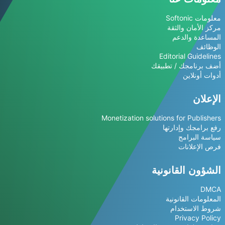
معلومات Softonic
مركز الأمان والثقة
المساعدة والدعم
الوظائف
Editorial Guidelines
أضف برنامجك / تطبيقك
أدوات أونلاين
الإعلان
Monetization solutions for Publishers
رفع برامجك وإدارتها
سياسة البرامج
فرص الإعلانات
الشؤون القانونية
DMCA
المعلومات القانونية
شروط الاستخدام
Privacy Policy