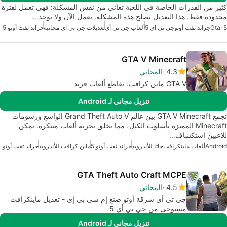
كثير من القدرات الخاصة في اللعبة تعاني من نفس المشكلة: فهي تعمل لفترة
محدودة فقط. هذا التعديل يصلح هذه المشكلة. يعمل الآن ولا يوجد…
Gta-5
جراند ثفت أوتو
جي تي اي 5
ألعاب جي تي أي
تعديلات جي تي اي مجانية
جراند ثفت أوتو 5
GTA V Minecraft
4.3
المجاني
GTA V ماين كرافت: تقاطع ألعاب فريد
تنزيل مجاني لـ Android
تجمع GTA V Minecraft بين عالم Grand Theft Auto V الواسع ورسومات
Minecraft المميزة بأسلوب الكتل، مما يخلق تجربة ألعاب مبتكرة. يمكن
للاعبين استكشاف…
Android
ألعاب ماينكرافت
جاتا للأندرويد
جراند ثفت أوتو 5
ماين كرافت للأندرويد
جراند ثفت أوتو
GTA Theft Auto Craft MCPE
4.5
المجاني
جي تي أي سرقة أوتو صنع إم سي بي إي - تعديل ماينكرافت
مستوحى من جي تي أي 5
تنزيل مجاني لـ Android