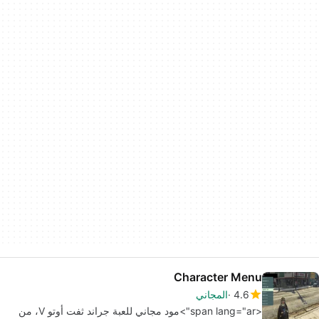
Character Menu
4.6
المجاني
<span lang="ar">مود مجاني للعبة جراند ثفت أوتو V، من