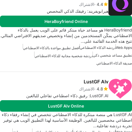
4.4
الاشتراك
هيرابويفريند: رفيقك الذكي المخصص
HeraBoyfriend Online
HeraBoyfriend هو مساعد حياة مبتكر قائم على الويب يعمل بالذكاء
الاصطناعي يمكّن المستخدمين من إنشاء وتخصيص صديقهم الافتراضي المثالي.
تتيح هذه الخدمة القائمة على…
Web Apps
دردشة الذكاء الاصطناعي
أفضل تطبيق مواعدة بالذكاء الاصطناعي
تطبيق مساعد شخصي ذكي
دردشة شخصية مجانية للذكاء الاصطناعي
صديقة الذكاء الاصطناعي
LustGF AIv
4.8
الاشتراك
LustGF.AI: رفيق ذكاء اصطناعي تفاعلي للبالغين
LustGF AIv Online
LustGF.AI هي منصة مبتكرة للذكاء الاصطناعي تتخصص في إنشاء رفقاء ذكاء
اصطناعي مخصصين للبالغين. الوظيفة الأساسية لهذا التطبيق الويب هي توفير
تجربة دردشة تفاعلية…