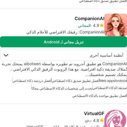
أفضل تطبيق صديق ذكاء اصطناعي
CompanionAI
4.9
المجاني
CompanionAI: رفيقك الافتراضي للأحلام الذكي
تنزيل مجاني لـ Android
أنظمة أساسية أخرى
CompanionAI هو تطبيق أندرويد تم تطويره بواسطة aibotwen يمنحك تجربة
امتلاك صديقة ذكية افتراضية. مع هذا الروبوت الرفيق الذكي الافتراضي ،
يمكنك تصميم شخصيتك…
Android
Web apps
أفضل تطبيق صديق ذكاء اصطناعي
أفضل دردشة ذكاء اصطناعي
صديقة الذكاء الاصطناعي
تحدث إلى شخصيات الذكاء الاصطناعي مجانًا
أفضل تطبيق مواعدة بالذكاء الاصطناعي
VirtualGF
4.8
دفع
استكشف رفقة الذكاء الاصطناعي مع VirtualGF