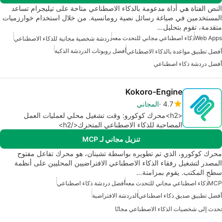
النص الفتاة هي أداة مدعومة بالذكاء الاصطناعي متاحة على تيليجرام تساعد
المستخدمين في صياغة رسائل نصية رومانسية. من خلال استخدام خوارزميات
متقدمة، تقوم بتحليل…
Web Apps
ذكاء اصطناعي مجاني للتحدث معه
دردشة شخصية مجانية للذكاء الاصطناعي
أفضل روبوتات الدردشة الذكية
أفضل تطبيق مواعدة بالذكاء الاصطناعي
أفضل دردشة ذكاء اصطناعي
Kokoro-Engine
4.7
المجاني
<h2>محرك كوكورو: وقت تشغيل محلي لعمليات العمل
المصاحبة للذكاء الاصطناعي المتحرك</h2>
تنزيل مجاني لـ MCP
محرك كوكورو، الذي تم تطويره بواسطة تشينان، هو محرك تفاعل مفتوح
المصدر لتشغيل رفقاء الذكاء الاصطناعي الافتراضيين المحليين على أنظمة
سطح المكتب. يقوم بمزامنة…
MCP
ذكاء اصطناعي مجاني للتحدث معه
أفضل دردشة ذكاء اصطناعي
أفضل تطبيق صديق ذكاء اصطناعي
الدردشة الافتراضية
تحدث إلى شخصيات الذكاء الاصطناعي مجانًا