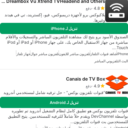
Blackbox Pro for Dreambox Vu Xtrend TVHeadend and Others
4.8
دفع
بلاكبوكس برو لأجهزة دريمبوكس، فيو، إكستريند، تي في هيدند
وغيرها.
تنزيل لـ iPhone
الصندوق الأسود برو يتيح لك مشاهدة التلفزيون المباشر والتسجيلات والأفلام
مباشرة من جهاز الاستقبال الخاص بك، على جهاز iPhone أو iPad أو iPod
Touch.…
iPhone
شاهد قنوات التلفاز
تلفزيون مباشر للايفون
تلفزيون مباشر جوال
جهاز تلفاز
البث التلفزيوني المباشر
Canais de TV Box
4.9
دفع
"قنوات تلفزيون بوكس" - حل ترفيه شامل لمستخدمي أندرويد
تنزيل لـ Android
قنوات تلفزيون بوكس هو تطبيق كامل لنظام التشغيل أندرويد تم تطويره
بواسطة DevChannel ويقدم حلاً شاملاً للترفيه للمستخدمين. يتيح التطبيق
للمستخدمين بث قنوات التلفزيون…
Android
قنوات تلفزيونية للأندرويد