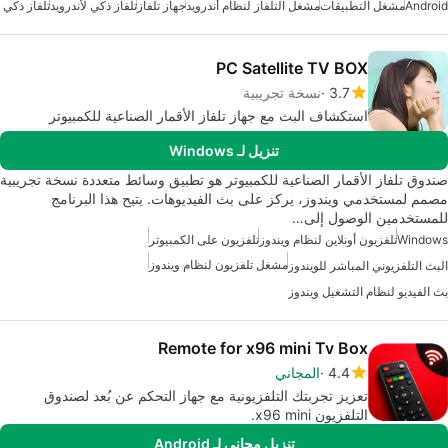
Android
مشغل التطبيقات
مشغل التلفاز لنظام أندرويد
جهاز تلفاز
تلفاز ذكي لأندرويد
تلفاز ذكي
PC Satellite TV BOX
3.7
نسخة تجريبية
استكشاف البث مع جهاز تلفاز الأقمار الصناعية للكمبيوتر
تنزيل لـ Windows
صندوق تلفاز الأقمار الصناعية للكمبيوتر هو تطبيق وسائط متعددة نسخة تجريبية
مصمم لمستخدمي ويندوز، يركز على بث الفيديوهات. يتيح هذا البرنامج
للمستخدمين الوصول إلى…
Windows
تلفزيون أونلاين لنظام ويندوز
تلفزيون على الكمبيوتر
مشغل تلفزيون لنظام ويندوز
البث التلفزيوني المباشر للويندوز
بث الفيديو لنظام التشغيل ويندوز
Remote for x96 mini Tv Box
4.4
المجاني
تعزيز تجربتك التلفزيونية مع جهاز التحكم عن بُعد لصندوق
التلفزيون x96 mini.
تنزيل مجاني لـ Android