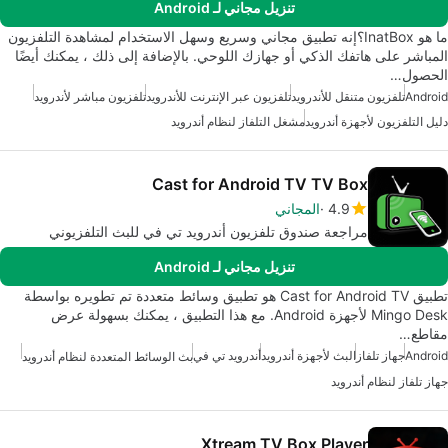
تنزيل مجاني لـ Android
ما هو InatBox؟إنه تطبيق مجاني وسريع وسهل الاستخدام لمشاهدة التلفزيون
المباشر على هاتفك الذكي أو جهازك اللوحي. بالإضافة إلى ذلك ، يمكنك أيضًا
الحصول…
Android
تلفزيون متنقل للأندرويد
تلفزيون عبر الإنترنت للأندرويد
تلفزيون مباشر لأندرويد
دليل التلفزيون لأجهزة أندرويد
مشغل التلفاز لنظام أندرويد
Cast for Android TV TV Box
4.9
المجاني
مراجعة صندوق تلفزيون أندرويد تي في للبث التلفزيوني
تنزيل مجاني لـ Android
تطبيق Cast for Android TV هو تطبيق وسائط متعددة تم تطويره بواسطة
Mingo Desk لأجهزة Android. مع هذا التطبيق ، يمكنك بسهولة عرض
مقاطع…
Android
جهاز تلفاز
البث لأجهزة أندرويد
أندرويد تي في
بث الوسائط المتعددة لنظام أندرويد
جهاز تلفاز لنظام أندرويد
Xtream TV Box Player