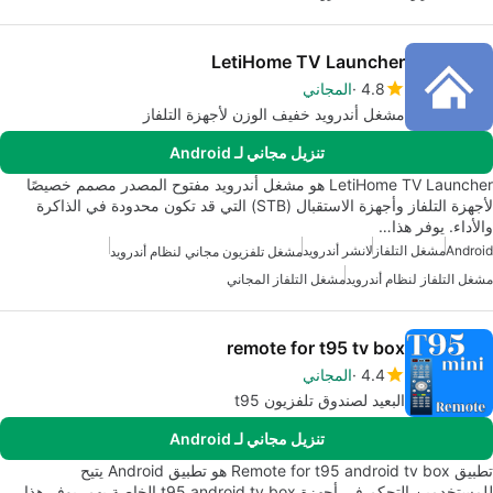
LetiHome TV Launcher
4.8
المجاني
مشغل أندرويد خفيف الوزن لأجهزة التلفاز
تنزيل مجاني لـ Android
LetiHome TV Launcher هو مشغل أندرويد مفتوح المصدر مصمم خصيصًا
لأجهزة التلفاز وأجهزة الاستقبال (STB) التي قد تكون محدودة في الذاكرة
والأداء. يوفر هذا…
Android
مشغل التلفاز
لانشر أندرويد
مشغل تلفزيون مجاني لنظام أندرويد
مشغل التلفاز لنظام أندرويد
مشغل التلفاز المجاني
remote for t95 tv box
4.4
المجاني
البعيد لصندوق تلفزيون t95
تنزيل مجاني لـ Android
تطبيق Remote for t95 android tv box هو تطبيق Android يتيح
للمستخدمين التحكم في أجهزة t95 android tv box الخاصة بهم. يوفر هذا