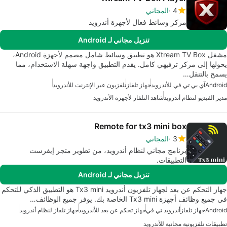
4
المجاني
مركز وسائط فعال لأجهزة أندرويد
تنزيل مجاني لـ Android
مشغل Xtream TV Box هو تطبيق وسائط شامل مصمم لأجهزة Android،
يحولها إلى مركز ترفيهي كامل. يقدم التطبيق واجهة سهلة الاستخدام، مما
يسمح بالتنقل…
Android
آي بي تي في للأندرويد
جهاز تلفاز
تلفزيون عبر الإنترنت للأندرويد
مدير الفيديو لنظام أندرويد
شاهد التلفاز لأجهزة الأندرويد
Remote for tx3 mini box
3
المجاني
برنامج مجاني لنظام أندرويد، من تطوير متجر إيفرست
التطبيقات.
تنزيل مجاني لـ Android
جهاز التحكم عن بعد لجهاز تلفزيون أندرويد Tx3 mini هو التطبيق الذكي للتحكم
في جميع وظائف أجهزة Tx3 mini الخاصة بك. يوفر جميع الوظائف…
Android
جهاز تلفاز
أندرويد تي في
جهاز تحكم عن بعد للأندرويد
جهاز تلفاز لنظام أندرويد
تطبيقات تلفزيونية مجانية للأندرويد