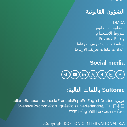
الشؤون القانونية
DMCA
المعلومات القانونية
شروط الاستخدام
Privacy Policy
سياسة ملفات تعريف الارتباط
إعدادات ملفات تعريف الارتباط
Social media
Softonic باللغات التالية:
عربي
Deutsch
English
Español
Français
Bahasa Indonesia
Italiano
Svenska
Русский
Português
Polski
Nederlands
한국어
日本語
中文
Tiếng Việt
Türkçe
ภาษาไทย
Copyright SOFTONIC INTERNATIONAL S.A.