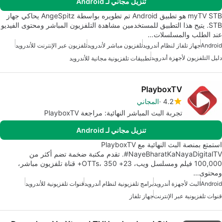
تنزيل مجاني لـ Android
myTV STB هو تطبيق Android تم تطويره بواسطة AngeSpitz يحاكي جهاز
STB. يتيح هذا التطبيق للمستخدمين مشاهدة التلفزيون المباشر ومحتوى الفيديو
عند الطلب والمسلسلات…
Android
جهاز تلفاز لنظام أندرويد
تلفزيون مباشر لأندرويد
تلفزيون عبر الإنترنت للأندرويد
دليل التلفزيون لأجهزة أندرويد
تطبيقات تلفزيونية مجانية للأندرويد
PlayboxTV
4.2
المجاني
تجربة البث المباشر النهائية: مراجعة PlayboxTV
تنزيل مجاني لـ Android
استمتع بمنصة البث النهائية مع PlayboxTV
#NayeBharatKaNayaDigitalTV. تقدم مكتبة ضخمة تضم أكثر من
100,000 فيلم ومسلسل ويب، 23+ OTTs، 350+ قناة تلفزيون مباشر،
ومحتوى…
Android
البث لأجهزة أندرويد
برامج تلفزيونية لنظام أندرويد
قنوات تلفزيونية للأندرويد
قنوات تلفزيونية عبر الإنترنت
جهاز تلفاز