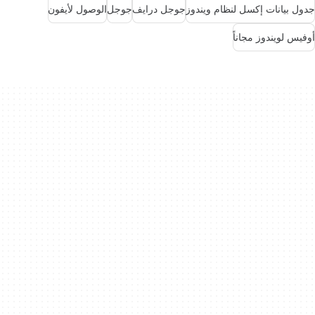
جدول بيانات إكسل لنظام ويندوز
جوجل درايف
جوجل
الوصول لأيفون
أوفيس لويندوز مجاناً