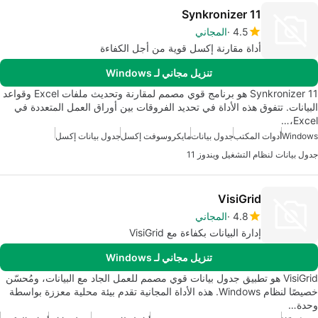
Synkronizer 11
4.5
المجاني
أداة مقارنة إكسل قوية من أجل الكفاءة
تنزيل مجاني لـ Windows
Synkronizer 11 هو برنامج قوي مصمم لمقارنة وتحديث ملفات Excel وقواعد
البيانات. تتفوق هذه الأداة في تحديد الفروقات بين أوراق العمل المتعددة في
Excel،…
Windows
أدوات المكتب
جدول بيانات
مايكروسوفت إكسل
جدول بيانات إكسل
جدول بيانات لنظام التشغيل ويندوز 11
VisiGrid
4.8
المجاني
إدارة البيانات بكفاءة مع VisiGrid
تنزيل مجاني لـ Windows
VisiGrid هو تطبيق جدول بيانات قوي مصمم للعمل الجاد مع البيانات، ومُحسّن
خصيصًا لنظام Windows. هذه الأداة المجانية تقدم بيئة محلية معززة بواسطة
وحدة…