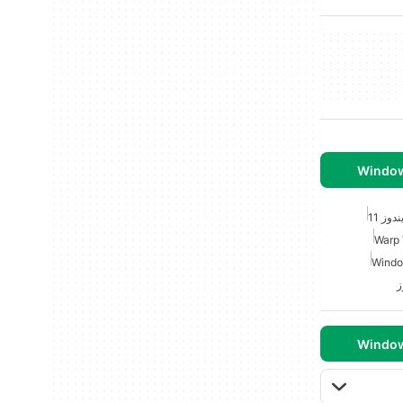
وز 11
Warp
ز