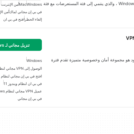
Hola Better Internet هو برنامج مجاني متوفر فقط لـ Windows ، والذي ينتمي إلى فئة المستعرضات مع فئة
Windows
Mac
أمن الإنترنت
في بي إن مجاني لماك
أمن الإ
إلغاء الحظر
افتح في بي ان
VPN
تنزيل مجاني لـ Windows
VPN مجاني وبروكسي Wifi غير محدود هو مجموعة أمان وخصوصية متميزة تقدم فترة
Windows
افتح في بي إن مجاني لنظام ا
في بي ان لنظام ويندوز 11
عميل VPN مجاني لنظام Windows
في بي إن مجاني