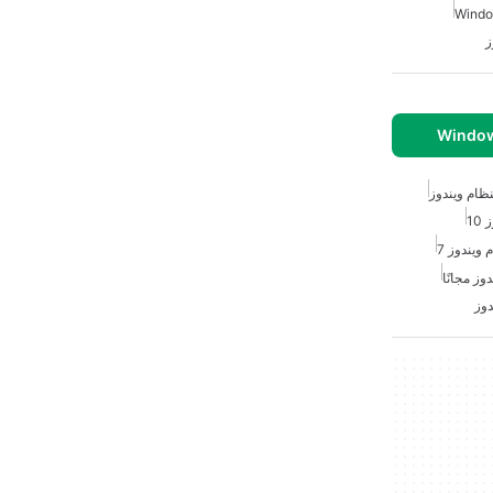
ز
ظام ويندوز
10
ويندوز 7
وز مجانًا
دوز