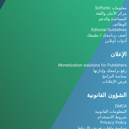
معلومات Softonic
مركز الأمان والثقة
المساعدة والدعم
الوظائف
Editorial Guidelines
أضف برنامجك / تطبيقك
أدوات أونلاين
الإعلان
Monetization solutions for Publishers
رفع برامجك وإدارتها
سياسة البرامج
فرص الإعلانات
الشؤون القانونية
DMCA
المعلومات القانونية
شروط الاستخدام
Privacy Policy
سياسة ملفات تعريف الارتباط