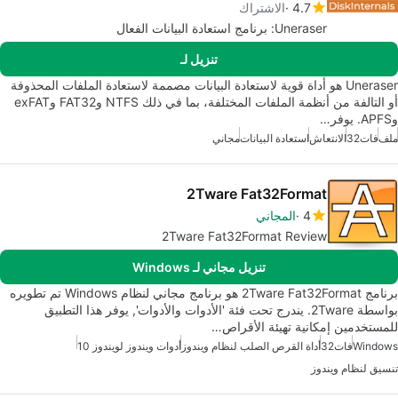
4.7
الاشتراك
Uneraser: برنامج استعادة البيانات الفعال
تنزيل لـ
Uneraser هو أداة قوية لاستعادة البيانات مصممة لاستعادة الملفات المحذوفة
أو التالفة من أنظمة الملفات المختلفة، بما في ذلك NTFS وFAT32 وexFAT
وAPFS. يوفر…
ملف
فات32
الانتعاش
استعادة البيانات
مجاني
2Tware Fat32Format
4
المجاني
2Tware Fat32Format Review
تنزيل مجاني لـ Windows
برنامج 2Tware Fat32Format هو برنامج مجاني لنظام Windows تم تطويره
بواسطة 2Tware. يندرج تحت فئة 'الأدوات والأدوات', يوفر هذا التطبيق
للمستخدمين إمكانية تهيئة الأقراص…
Windows
فات32
أداة القرص الصلب لنظام ويندوز
أدوات ويندوز لويندوز 10
تنسيق لنظام ويندوز