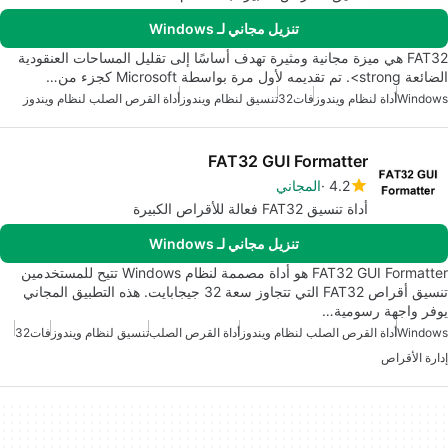
تنزيل مجاني لـ Windows
FAT32 هي ميزة مجانية ومثيرة تهدف أساسًا إلى تقليل المساحات العنقودية
الضائعة strong>. تم تقديمه لأول مرة بواسطة Microsoft كجزء من…
Windows
أداة لنظام ويندوز
فات32
تنسيق لنظام ويندوز
أداة القرص الصلب لنظام ويندوز
FAT32 GUI Formatter
4.2
المجاني
أداة تنسيق FAT32 فعالة للأقراص الكبيرة
تنزيل مجاني لـ Windows
FAT32 GUI Formatter هو أداة مصممة لنظام Windows تتيح للمستخدمين
تنسيق أقراص FAT32 التي تتجاوز سعة 32 جيجابايت. هذه التطبيق المجاني
يوفر واجهة رسومية…
Windows
أداة القرص الصلب لنظام ويندوز
أداة القرص الصلب
تنسيق لنظام ويندوز
فات32
إدارة الأقراص