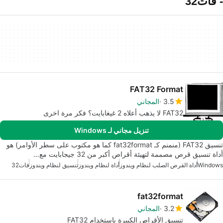
- فات32
FAT32 Format
3.5
المجاني
FAT32 لا يذهب أعلاه 2 غيغابايت؟ فكر مرة اخرى
تنزيل مجاني لـ Windows
تنسيق FAT32 (منمنم كـ fat32format كما هو مكتوب على سطر الأوامر) هو
أداة تنسيق قرص مصممة لتهيئة أقراص أكبر من 32 جيجابايت مع…
Windows
أداة القرص الصلب لنظام ويندوز
أداة لنظام ويندوز
تنسيق لنظام ويندوز
فات32
fat32format
3.2
المجاني
تنسيق الأقراص الكبيرة باستخدام FAT32