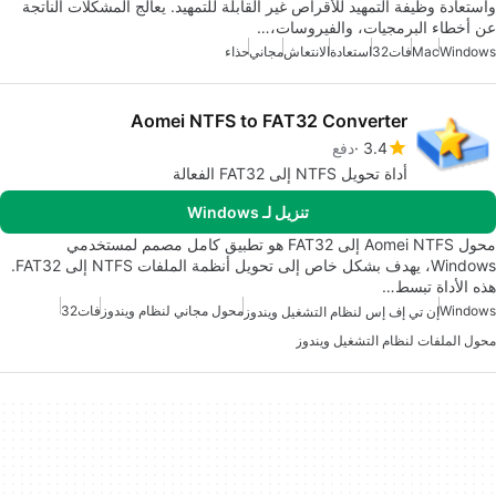
واستعادة وظيفة التمهيد للأقراص غير القابلة للتمهيد. يعالج المشكلات الناتجة
عن أخطاء البرمجيات، والفيروسات،…
Windows
Mac
فات32
استعادة
الانتعاش
مجاني
حذاء
Aomei NTFS to FAT32 Converter
3.4
دفع
أداة تحويل NTFS إلى FAT32 الفعالة
تنزيل لـ Windows
محول Aomei NTFS إلى FAT32 هو تطبيق كامل مصمم لمستخدمي
Windows، يهدف بشكل خاص إلى تحويل أنظمة الملفات NTFS إلى FAT32.
هذه الأداة تبسط…
Windows
محول مجاني لنظام ويندوز
فات32
إن تي إف إس لنظام التشغيل ويندوز
محول الملفات لنظام التشغيل ويندوز