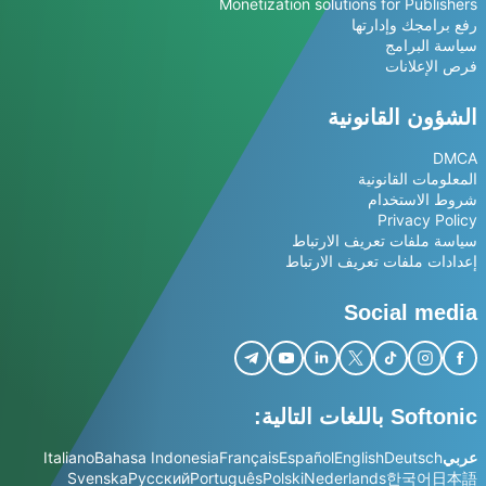
Monetization solutions for Publishers
رفع برامجك وإدارتها
سياسة البرامج
فرص الإعلانات
الشؤون القانونية
DMCA
المعلومات القانونية
شروط الاستخدام
Privacy Policy
سياسة ملفات تعريف الارتباط
إعدادات ملفات تعريف الارتباط
Social media
Softonic باللغات التالية:
عربي
Deutsch
English
Español
Français
Bahasa Indonesia
Italiano
Svenska
Русский
Português
Polski
Nederlands
한국어
日本語