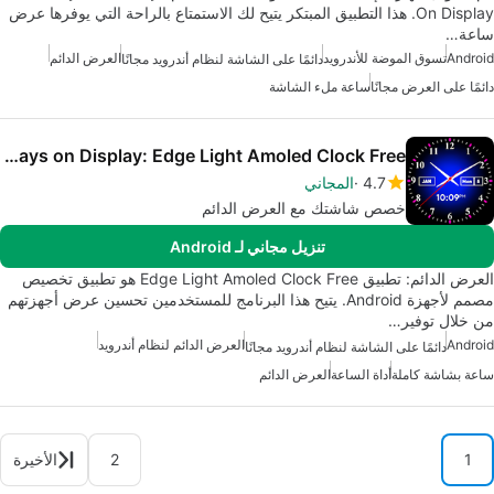
On Display. هذا التطبيق المبتكر يتيح لك الاستمتاع بالراحة التي يوفرها عرض
ساعة…
Android
تسوق الموضة للأندرويد
العرض الدائم
دائمًا على الشاشة لنظام أندرويد مجانًا
دائمًا على العرض مجانًا
ساعة ملء الشاشة
Always on Display: Edge Light Amoled Clock Free
4.7
المجاني
خصص شاشتك مع العرض الدائم
تنزيل مجاني لـ Android
العرض الدائم: تطبيق Edge Light Amoled Clock Free هو تطبيق تخصيص
مصمم لأجهزة Android. يتيح هذا البرنامج للمستخدمين تحسين عرض أجهزتهم
من خلال توفير…
Android
العرض الدائم لنظام أندرويد
دائمًا على الشاشة لنظام أندرويد مجانًا
ساعة بشاشة كاملة
أداة الساعة
العرض الدائم
1
2
الأخيرة