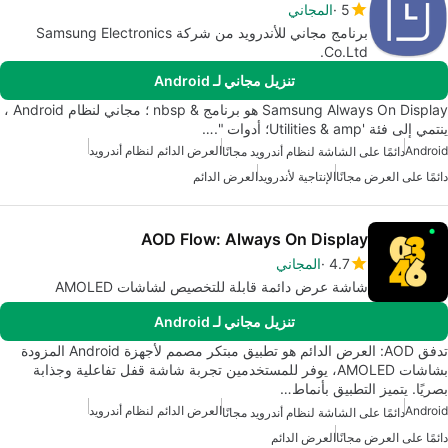
5
المجاني
برنامج مجاني للأندرويد من شركة Samsung Electronics
Co.Ltd.
تنزيل مجاني لـ Android
Samsung Always On Display هو برنامج & nbsp ؛ مجاني لنظام Android ،
ينتمي إلى فئة 'Utilities & amp؛ أدوات ".…
Android
العرض الدائم لنظام أندرويد
دائمًا على الشاشة لنظام أندرويد مجانًا
دائمًا على العرض مجانًا
الإنتاجية لأندرويد
العرض الدائم
AOD Flow: Always On Display
4.7
المجاني
شاشة عرض دائمة قابلة للتخصيص لشاشات AMOLED
تنزيل مجاني لـ Android
تدفق AOD: العرض الدائم هو تطبيق مبتكر مصمم لأجهزة Android المزودة
بشاشات AMOLED، يوفر للمستخدمين تجربة شاشة قفل تفاعلية وجذابة
بصريًا. يتميز التطبيق بأنماط…
Android
العرض الدائم لنظام أندرويد
دائمًا على الشاشة لنظام أندرويد مجانًا
دائمًا على العرض مجانًا
العرض الدائم