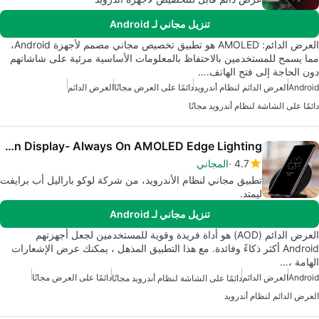
تنزيل مجاني لـ Android
العرض الدائم: AMOLED هو تطبيق تخصيص مجاني مصمم لأجهزة Android،
مما يسمح للمستخدمين بالاحتفاظ بالمعلومات الأساسية مرئية على شاشاتهم
دون الحاجة إلى فتح الهاتف.…
Android
العرض الدائم لنظام أندرويد
دائمًا على العرض مجانًا
العرض الدائم
دائمًا على الشاشة لنظام أندرويد مجانًا
Always On Display- Always On AMOLED Edge Lighting
4.7
المجاني
تطبيق مجاني لنظام الأندرويد، من شركة لوكو باراليل أب برايفت
ليمتد.
تنزيل مجاني لـ Android
العرض الدائم (AOD) هو أداة فريدة وقوية للمستخدمين لجعل أجهزتهم
Android أكثر ذكاءً وفائدة. مع هذا التطبيق المذهل ، يمكنك عرض الإشعارات
الهامة ،…
Android
العرض الدائم
دائمًا على العرض مجانًا
دائمًا على الشاشة لنظام أندرويد مجانًا
العرض الدائم لنظام أندرويد