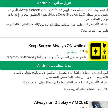
تنزيل مجاني لـ Android
احتفظ بشاشتك نشطة مع تطبيق Keep Screen On - Caffeine، الذي تم
تطويره بواسطة NovaCore Studios LLC. يقوم التطبيق بتجاوز إعدادات
توفير الطاقة في…
Android
العرض الدائم
العرض الدائم لنظام أندرويد
دائمًا على الشاشة لنظام أندرويد مجانًا
دائمًا على العرض مجانًا
Keep Screen Always ON while ch
4.7
المجاني
برنامج مجاني لنظام الأندرويد، من إنتاج ragimov.software.
تنزيل مجاني لـ Android
ابقِ الشاشة مضاءة دائمًا أثناء تشغيل التطبيق هو برنامج مجاني لنظام
الأندرويد، ينتمي إلى فئة "التخصيص الشخصي".
Android
العرض الدائم
العرض الدائم لنظام أندرويد
دائمًا على العرض مجانًا
دائمًا على الشاشة لنظام أندرويد مجانًا
Always on Display - AMOLED