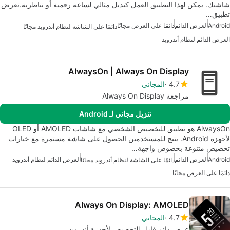
شاشتك. يمكن لهذا التطبيق العمل كبديل مثالي لساعة رقمية أو تناظرية.تعرض
تطبيق…
Android
العرض الدائم
دائمًا على العرض مجانًا
دائمًا على الشاشة لنظام أندرويد مجانًا
العرض الدائم لنظام أندرويد
AlwaysOn | Always On Display
4.7
المجاني
مراجعة Always On Display
تنزيل مجاني لـ Android
AlwaysOn هو تطبيق للتخصيص الشخصي مع شاشات AMOLED أو OLED
لأجهزة Android. يتيح للمستخدمين الحصول على شاشة مستمرة مع خيارات
تخصيص متنوعة بخصوص واجهة…
Android
العرض الدائم
العرض الدائم لنظام أندرويد
دائمًا على الشاشة لنظام أندرويد مجانًا
دائمًا على العرض مجانًا
Always On Display: AMOLED
4.7
المجاني
عرض دائم قابل للتخصيص لأجهزة أندرويد