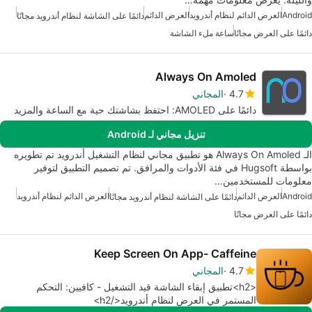
Android
العرض الدائم لنظام أندرويد
العرض الدائم
دائمًا على الشاشة لنظام أندرويد مجانًا
دائمًا على العرض مجانًا
ساعة ملء الشاشة
Always On Amoled
4.7
المجاني
دائمًا على AMOLED: احتفظ بشاشتك حية مع الساعة والمزيد
تنزيل مجاني لـ Android
الـ Always On Amoled هو تطبيق مجاني لنظام التشغيل أندرويد تم تطويره
بواسطة Hugsoft في فئة الأدوات والمرافق. تم تصميم التطبيق لتوفير
معلومات للمستخدمين…
Android
العرض الدائم
العرض الدائم لنظام أندرويد
دائمًا على الشاشة لنظام أندرويد مجانًا
دائمًا على العرض مجانًا
Keep Screen On App- Caffeine
4.7
المجاني
<h2>تطبيق إبقاء الشاشة قيد التشغيل - كافيين: التحكم
المستمر في العرض لنظام أندرويد</h2>