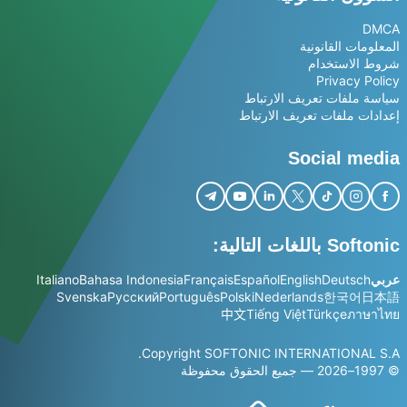
DMCA
المعلومات القانونية
شروط الاستخدام
Privacy Policy
سياسة ملفات تعريف الارتباط
إعدادات ملفات تعريف الارتباط
Social media
Softonic باللغات التالية:
عربي
Deutsch
English
Español
Français
Bahasa Indonesia
Italiano
Svenska
Русский
Português
Polski
Nederlands
한국어
日本語
中文
Tiếng Việt
Türkçe
ภาษาไทย
Copyright SOFTONIC INTERNATIONAL S.A.
© 1997–2026 — جميع الحقوق محفوظة