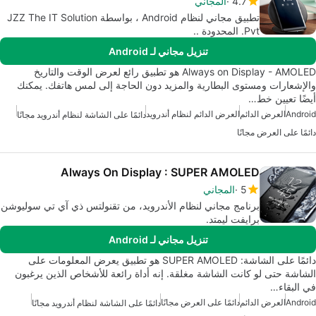
4.7
المجاني
تطبيق مجاني لنظام Android ، بواسطة JZZ The IT Solution
Pvt. المحدودة ..
تنزيل مجاني لـ Android
Always on Display - AMOLED هو تطبيق رائع لعرض الوقت والتاريخ
والإشعارات ومستوى البطارية والمزيد دون الحاجة إلى لمس هاتفك. يمكنك
أيضًا تعيين خط…
Android
العرض الدائم
العرض الدائم لنظام أندرويد
دائمًا على الشاشة لنظام أندرويد مجانًا
دائمًا على العرض مجانًا
Always On Display : SUPER AMOLED
5
المجاني
برنامج مجاني لنظام الأندرويد، من تقنولتس ذي آي تي سوليوشن
برايفت ليمتد.
تنزيل مجاني لـ Android
دائمًا على الشاشة: SUPER AMOLED هو تطبيق يعرض المعلومات على
الشاشة حتى لو كانت الشاشة مغلقة. إنه أداة رائعة للأشخاص الذين يرغبون
في البقاء…
Android
العرض الدائم
دائمًا على العرض مجانًا
دائمًا على الشاشة لنظام أندرويد مجانًا