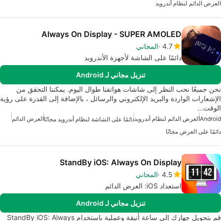
العرض الدائم لنظام أندرويد
Always On Display - SUPER AMOLED
4.7
المجاني
دائمًا على الشاشة لأجهزة الأندرويد
تنزيل مجاني لـ Android
نحن جميعًا نحب النظر إلى شاشات هواتفنا طوال اليوم. يمكننا التحقق من
الإشعارات الواردة والبريد الإلكتروني والرسائل ، بالإضافة إلى القدرة على رؤية
الوقت…
Android
العرض الدائم لنظام أندرويد
العرض الدائم
دائمًا على الشاشة لنظام أندرويد مجانًا
دائمًا على العرض مجانًا
StandBy iOS: Always On Display
4.5
المجاني
استعداد iOS: العرض الدائم
تنزيل مجاني لـ Android
قم بتحويل جهازك إلى ساعة أنيقة وعملية باستخدام StandBy iOS: Always