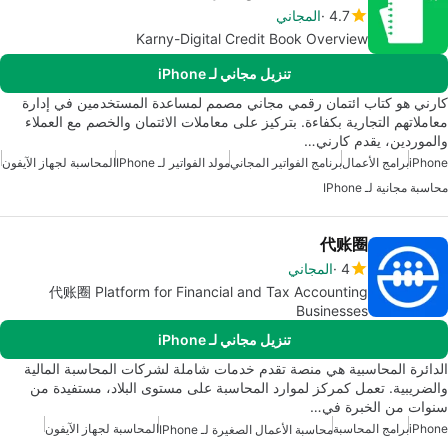
4.7
المجاني
Karny-Digital Credit Book Overview
تنزيل مجاني لـ iPhone
كارني هو كتاب ائتمان رقمي مجاني مصمم لمساعدة المستخدمين في إدارة
معاملاتهم التجارية بكفاءة. بتركيز على معاملات الائتمان والخصم مع العملاء
والموردين، يقدم كارني…
iPhone
برامج الأعمال
برنامج الفواتير المجاني
مولد الفواتير لـ IPhone
المحاسبة لجهاز الآيفون
محاسبة مجانية لـ IPhone
代账圈
4
المجاني
代账圈 Platform for Financial and Tax Accounting
Businesses
تنزيل مجاني لـ iPhone
الدائرة المحاسبية هي منصة تقدم خدمات شاملة لشركات المحاسبة المالية
والضريبية. تعمل كمركز لموارد المحاسبة على مستوى البلاد، مستفيدة من
سنوات من الخبرة في…
iPhone
برامج المحاسبة
المحاسبة لجهاز الآيفون
محاسبة الأعمال الصغيرة لـ IPhone