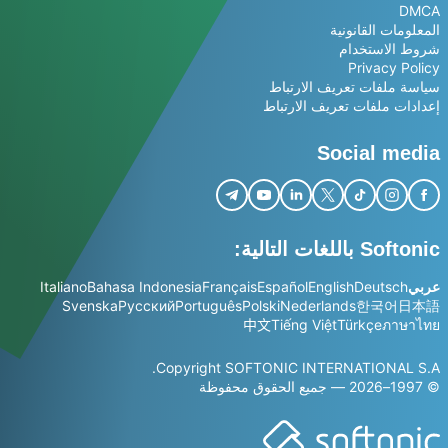
DMCA
المعلومات القانونية
شروط الاستخدام
Privacy Policy
سياسة ملفات تعريف الارتباط
إعدادات ملفات تعريف الارتباط
Social media
Softonic باللغات التالية:
عربي
Deutsch
English
Español
Français
Bahasa Indonesia
Italiano
Svenska
Русский
Português
Polski
Nederlands
한국어
日本語
中文
Tiếng Việt
Türkçe
ภาษาไทย
Copyright SOFTONIC INTERNATIONAL S.A.
© 1997–2026 — جميع الحقوق محفوظة