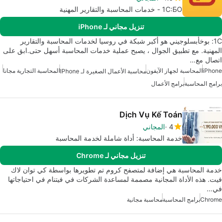
1С:БО - خدمات المحاسبة والتقارير المهنية
تنزيل مجاني لـ iPhone
1С: بوخأبسلوجيني هو أكبر شبكة في روسيا لخدمات المحاسبة والتقارير
المهنية. مع تطبيق الجوال ، يصبح عملية خدمات المحاسبة أسهل حتى.ابق على
اتصال مع…
iPhone
المحاسبة لجهاز الآيفون
المحاسبة التجارية مجانا
محاسبة الأعمال الصغيرة لـ IPhone
برامج المحاسبة
برامج الأعمال
Dịch Vụ Kế Toán
4
المجاني
خدمة المحاسبة: أداة شاملة لخدمة المحاسبة
تنزيل مجاني لـ Chrome
خدمة المحاسبة هي إضافة لمتصفح كروم تم تطويرها بواسطة كي توان لاك
فيت. هذه الأداة المجانية مصممة لمساعدة الشركات في فيتنام في احتياجاتها
في…
Chrome
برامج المحاسبة
محاسبة مجانية