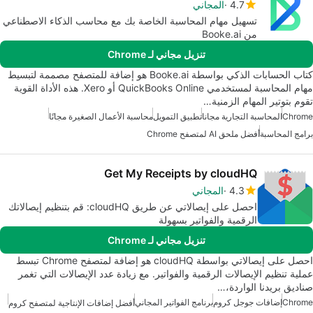
4.7
المجاني
تسهيل مهام المحاسبة الخاصة بك مع محاسب الذكاء الاصطناعي
من Booke.ai
تنزيل مجاني لـ Chrome
كتاب الحسابات الذكي بواسطة Booke.ai هو إضافة للمتصفح مصممة لتبسيط
مهام المحاسبة لمستخدمي QuickBooks Online أو Xero. هذه الأداة القوية
تقوم بتوتير المهام الزمنية…
Chrome
المحاسبة التجارية مجانا
تطبيق التمويل
محاسبة الأعمال الصغيرة مجانًا
برامج المحاسبة
أفضل ملحق AI لمتصفح Chrome
Get My Receipts by cloudHQ
4.3
المجاني
احصل على إيصالاتي عن طريق cloudHQ: قم بتنظيم إيصالاتك
الرقمية والفواتير بسهولة
تنزيل مجاني لـ Chrome
احصل على إيصالاتي بواسطة cloudHQ هو إضافة لمتصفح Chrome تبسط
عملية تنظيم الإيصالات الرقمية والفواتير. مع زيادة عدد الإيصالات التي تغمر
صناديق بريدنا الواردة،…
Chrome
إضافات جوجل كروم
برنامج الفواتير المجاني
أفضل إضافات الإنتاجية لمتصفح كروم