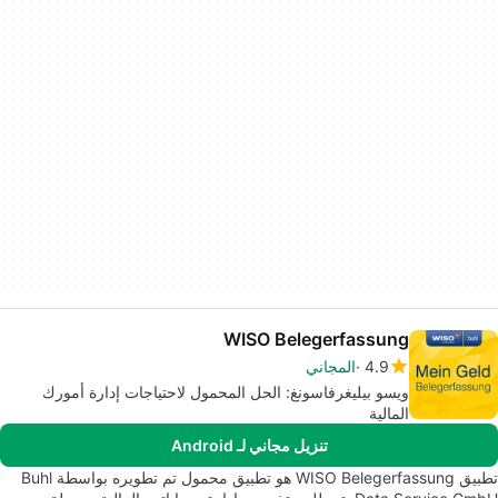
WISO Belegerfassung
4.9
المجاني
ويسو بيليغرفاسونغ: الحل المحمول لاحتياجات إدارة أمورك
المالية
تنزيل مجاني لـ Android
تطبيق WISO Belegerfassung هو تطبيق محمول تم تطويره بواسطة Buhl