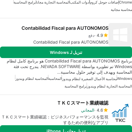
Chrome
إضافات جوجل كروم
أدوات المكتب
المحاسبة التجارية مجانا
برامج المحاسبة
محاسبة مجانية
Contabilidad Fiscal para AUTONOMOS
4.9
دفع
Contabilidad Fiscal para AUTONOMOS
تنزيل لـ Windows
برنامج Contabilidad Fiscal para AUTONOMOS هو برنامج كامل لنظام
Windows تم تطويره بواسطة NEVADA SOFTWARE. يندرج تحت فئة
المحاسبة ويهدف إلى توفير حلول محاسبية…
Windows
المحاسبة
المحاسبة لنظام ويندوز
محاسبة الأعمال الصغيرة لنظام ويندوز
المحاسبة التجارية لنظام ويندوز
برامج المحاسبة
ＴＫＣスマート業績確認
4.6
المجاني
ＴＫＣスマート業績確認：ビジネスパフォーマンスを監視
するための便利なアプリ
تنزيل مجاني لـ iPhone