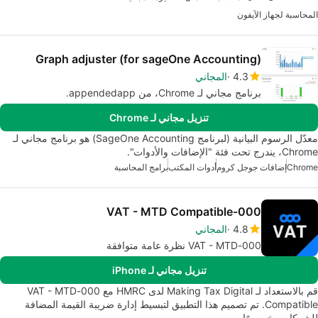
المحاسبة لجهاز الآيفون
Graph adjuster (for sageOne Accounting)
4.3
المجاني
برنامج مجاني لـ Chrome، من appendedapp.
تنزيل مجاني لـ Chrome
معدّل الرسوم البيانية (لبرنامج SageOne Accounting) هو برنامج مجاني لـ
Chrome، يندرج تحت فئة "الإضافات والأدوات".
Chrome
إضافات جوجل كروم
أدوات المكتب
برامج المحاسبة
000-VAT - MTD Compatible
4.8
المجاني
000-VAT - MTD نظرة عامة متوافقة
تنزيل مجاني لـ iPhone
قم بالاستعداد لـ Making Tax Digital لدى HMRC مع 000-VAT - MTD
Compatible. تم تصميم هذا التطبيق لتبسيط إدارة ضريبة القيمة المضافة
للشركات، خصوصًا…