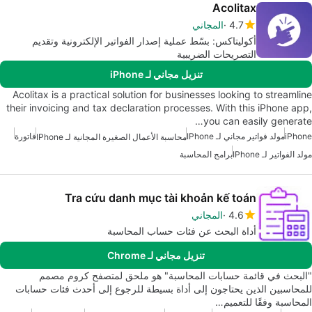
Acolitax
4.7
المجاني
أكوليتاكس: بسّط عملية إصدار الفواتير الإلكترونية وتقديم
التصريحات الضريبية
تنزيل مجاني لـ iPhone
Acolitax is a practical solution for businesses looking to streamline
their invoicing and tax declaration processes. With this iPhone app,
you can easily generate…
iPhone
مولد فواتير مجاني لـ IPhone
فاتورة
محاسبة الأعمال الصغيرة المجانية لـ IPhone
مولد الفواتير لـ IPhone
برامج المحاسبة
Tra cứu danh mục tài khoản kế toán
4.6
المجاني
أداة البحث عن فئات حساب المحاسبة
تنزيل مجاني لـ Chrome
"البحث في قائمة حسابات المحاسبة" هو ملحق لمتصفح كروم مصمم
للمحاسبين الذين يحتاجون إلى أداة بسيطة للرجوع إلى أحدث فئات حسابات
المحاسبة وفقًا للتعميم…