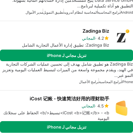
Data Service GmbH يتيح للمستخدمين إدارة حساباتهم المالية بسهولة.
التطبيق هو أداة تكميلية لبرنامج…
Android
برامج المحاسبة
المحاسبة لنظام أندرويد
تطبيق التمويل
مدير الأموال
Zadinga Biz
4.2
المجاني
Zadinga Biz: تطبيق إدارة الأعمال التجارية الشامل
تنزيل مجاني لـ iPhone
Zadinga Biz هو تطبيق شامل يهدف إلى تحسين عمليات الشركات التجارية
في الهند، ويقدم مجموعة واسعة من الميزات لتبسيط العمليات اليومية وتعزيز
النمو عبر…
iPhone
برامج المحاسبة
برامج الأعمال
iCost 记账 - 快速简洁好用的理财助手
4.5
المجاني
iCost <b>记账</b> - <b>تبسيط</b> الحفاظ على سجلاتك
اليومية
تنزيل مجاني لـ iPhone