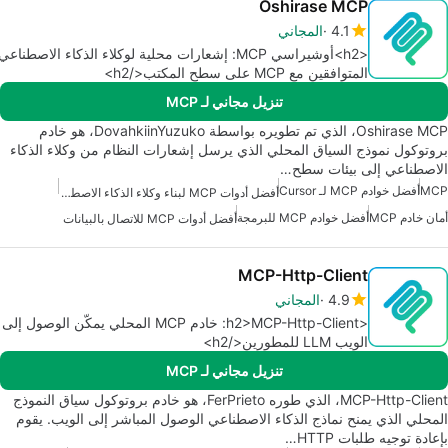
Oshirase MCP
4.1
المجاني
<h2>أوشيراسي MCP: إشعارات محلية لوكلاء الذكاء الاصطناعي
المتوافقين مع MCP على سطح المكتب</h2>
تنزيل مجاني لـ MCP
Oshirase MCP، الذي تم تطويره بواسطة DovahkiinYuzuko، هو خادم
بروتوكول نموذج السياق المحلي الذي يرسل إشعارات النظام من وكلاء الذكاء
الاصطناعي إلى بيئات سطح…
MCP
أفضل خوادم MCP لـ Cursor
أفضل أدوات MCP لبناء وكلاء الذكاء الاصطناعي
أمان خادم MCP
أفضل خوادم MCP للبرمجة
أفضل أدوات MCP للاتصال بالبيانات
MCP-Http-Client
4.9
المجاني
<h2>MCP-Http-Client: خادم MCP المحلي يمكّن الوصول إلى
الويب LLM للمطورين</h2>
تنزيل مجاني لـ MCP
MCP-Http-Client، الذي طوره FerPrieto، هو خادم بروتوكول سياق النموذج
المحلي الذي يمنح نماذج الذكاء الاصطناعي الوصول المباشر إلى الويب. يقوم
بإعادة توجيه طلبات HTTP…