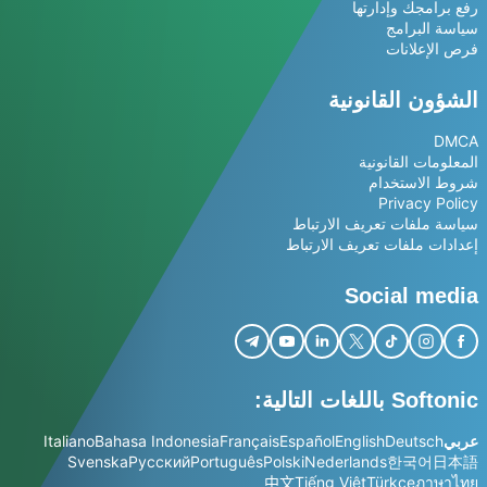
رفع برامجك وإدارتها
سياسة البرامج
فرص الإعلانات
الشؤون القانونية
DMCA
المعلومات القانونية
شروط الاستخدام
Privacy Policy
سياسة ملفات تعريف الارتباط
إعدادات ملفات تعريف الارتباط
Social media
Softonic باللغات التالية:
عربي
Deutsch
English
Español
Français
Bahasa Indonesia
Italiano
Svenska
Русский
Português
Polski
Nederlands
한국어
日本語
中文
Tiếng Việt
Türkçe
ภาษาไทย