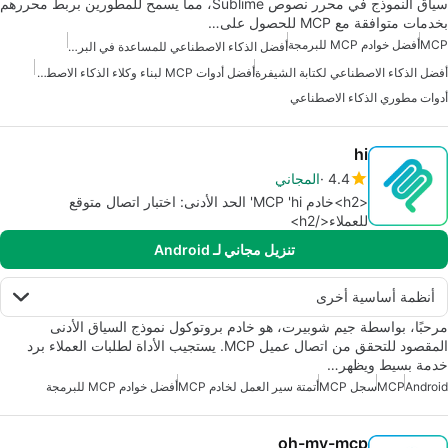
سياق النموذج في محرر نصوص Sublime، مما يسمح للمطورين بربط محررهم
بخدمات متوافقة مع MCP للحصول على…
MCP
أفضل خوادم MCP للبرمجة
أفضل الذكاء الاصطناعي للمساعدة في البرمجة
أفضل الذكاء الاصطناعي لكتابة الشيفرة
أفضل أدوات MCP لبناء وكلاء الذكاء الاصطناعي
أدوات مطوري الذكاء الاصطناعي
hi
4.4
المجاني
<h2>خادم MCP 'hi' الحد الأدنى: اختبار اتصال متوقع
للعملاء</h2>
تنزيل مجاني لـ Android
أنظمة أساسية أخرى
مرحبًا، بواسطة جيم شوبيرت، هو خادم بروتوكول نموذج السياق الأدنى
المقصود للتحقق من اتصال عميل MCP. يستجيب الأداة لطلبات العملاء برد
خدمة بسيط ويظهر…
Android
MCP
سجل MCP
أتمتة سير العمل لخادم MCP
أفضل خوادم MCP للبرمجة
oh-my-mcp