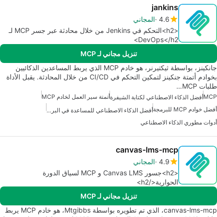
jankins
4.6
المجاني
<h2>التحكم في Jenkins من خلال محادثة عبر جسر MCP لـ
DevOps</h2>
تنزيل مجاني لـ MCP
جانكينز، بواسطة ثيكتيرنر، هو خادم MCP الذي يربط المساعدين الذكائيين
بخوادم أتمتة جنكينز لتمكين التحكم في CI/CD من خلال المحادثة. يقبل الأداة
طلبات MCP…
MCP
أتمتة سير العمل لخادم MCP
أفضل الذكاء الاصطناعي لكتابة الشيفرة
أفضل خوادم MCP للبرمجة
أفضل الذكاء الاصطناعي للمساعدة في البرمجة
أدوات مطوري الذكاء الاصطناعي
canvas-lms-mcp
4.9
المجاني
<h2>جسور Canvas LMS و MCP لسياق الدورة
الحوارية</h2>
تنزيل مجاني لـ MCP
canvas-lms-mcp، الذي تم تطويره بواسطة Mtgibbs، هو خادم MCP يربط