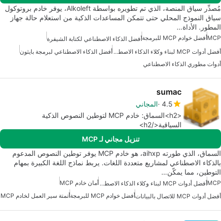
مُصدِّر سياق المنصة، الذي تم تطويره بواسطة Alkoleft، يوفر خادم بروتوكول
سياق النموذج المحلي حتى تتمكن المساعدات الذكية من استعلام حالة جهاز
المطور. الأداة…
MCP
أفضل خوادم MCP للبرمجة
أفضل الذكاء الاصطناعي لكتابة الشيفرة
أفضل أدوات MCP لبناء وكلاء الذكاء الاصطناعي
أفضل الذكاء الاصطناعي لبرمجة بايثون
أدوات مطوري الذكاء الاصطناعي
sumac
4.5
المجاني
<h2>السماق: خادم MCP لتوطين النصوص الذكية
السياقية</h2>
تنزيل مجاني لـ MCP
السماق، الذي طورته aihxp، هو خادم MCP يوفر توطين النصوص المدعوم
بالذكاء الاصطناعي لمشاريع متعددة اللغات. يربط نماذج اللغة الكبيرة بمهام
التوطين، مما يمكّن…
MCP
أمان خادم MCP
أفضل أدوات MCP لبناء وكلاء الذكاء الاصطناعي
أفضل خوادم MCP للبرمجة
أتمتة سير العمل لخادم MCP
أفضل أدوات MCP للاتصال بالبيانات