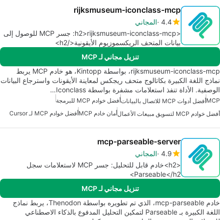
rijksmuseum-iconclass-mcp
4.4
المجاني
<h2>rijksmuseum-iconclass-mcp: جسر MCP للوصول إلى
بيانات المتحف الريكسموزيوم الأيقونية</h2>
تنزيل مجاني لـ MCP
rijksmuseum-iconclass-mcp، بواسطة Kintopp، هو خادم MCP يربط
نماذج اللغة الكبيرة بكاتالوج متحف ريجكس لمعاينة الأيقونات واسترجاع البيانات
الوصفية. الأداة تنفذ استعلامات مشفرة بواسطة Iconclass…
MCP
أفضل خوادم MCP للبرمجة
أفضل أدوات MCP للاتصال بالبيانات
أمان خادم MCP
أفضل خوادم MCP لـ Cursor
أفضل خوادم MCP لتسويق مبيعات الأعمال
mcp-parseable-server
4.9
المجاني
<h2>خادم قابل للتحليل: جسر MCP لاستعلامات سجل
Parseable</h2>
تنزيل مجاني لـ MCP
خادم mcp-parseable، الذي تم تطويره بواسطة Thenodon، يربط نماذج
اللغة الكبيرة بـ Parseable لتمكين التحليل المدفوع بالذكاء الاصطناعي