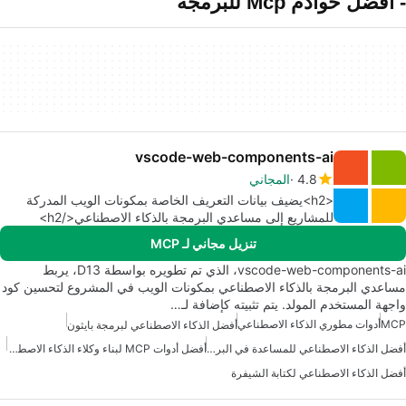
- أفضل خوادم Mcp للبرمجة
vscode-web-components-ai
4.8
المجاني
<h2>يضيف بيانات التعريف الخاصة بمكونات الويب المدركة
للمشاريع إلى مساعدي البرمجة بالذكاء الاصطناعي</h2>
تنزيل مجاني لـ MCP
vscode-web-components-ai، الذي تم تطويره بواسطة D13، يربط
مساعدي البرمجة بالذكاء الاصطناعي بمكونات الويب في المشروع لتحسين كود
واجهة المستخدم المولد. يتم تثبيته كإضافة لـ…
MCP
أدوات مطوري الذكاء الاصطناعي
أفضل الذكاء الاصطناعي لبرمجة بايثون
أفضل الذكاء الاصطناعي للمساعدة في البرمجة
أفضل أدوات MCP لبناء وكلاء الذكاء الاصطناعي
أفضل الذكاء الاصطناعي لكتابة الشيفرة