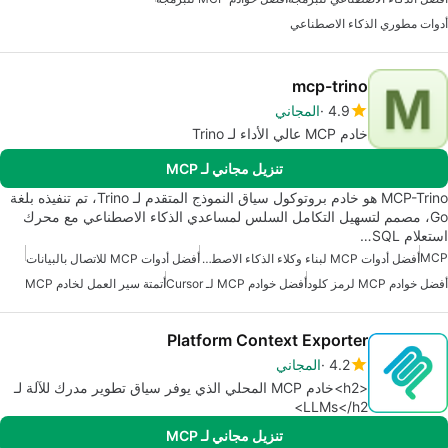
أدوات مطوري الذكاء الاصطناعي
mcp-trino
4.9
المجاني
خادم MCP عالي الأداء لـ Trino
تنزيل مجاني لـ MCP
MCP-Trino هو خادم بروتوكول سياق النموذج المتقدم لـ Trino، تم تنفيذه بلغة
Go، مصمم لتسهيل التكامل السلس لمساعدي الذكاء الاصطناعي مع محرك
استعلام SQL…
MCP
أفضل أدوات MCP لبناء وكلاء الذكاء الاصطناعي
أفضل أدوات MCP للاتصال بالبيانات
أفضل خوادم MCP لرمز كلود
أفضل خوادم MCP لـ Cursor
أتمتة سير العمل لخادم MCP
Platform Context Exporter
4.2
المجاني
<h2>خادم MCP المحلي الذي يوفر سياق تطوير مدرك للآلة لـ
LLMs</h2>
تنزيل مجاني لـ MCP