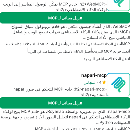
<h2>WebMCP: خادم MCP يمكّن الوصول المباشر إلى الويب
لوكلاء الذكاء الاصطناعي</h2>
تنزيل مجاني لـ MCP
WebMCP، الذي أنشأه جيسون مكغي، هو خادم بروتوكول سياق النموذج
(MCP) الذي يمنح وكلاء الذكاء الاصطناعي قدرات تصفح الويب والتفاعل
المباشر. تتيح الأداة للنماذج…
MCP
أفضل الذكاء الاصطناعي لكتابة الشيفرة
أفضل أدوات MCP لبناء وكلاء الذكاء الاصطناعي
أفضل خوادم MCP للبرمجة
أفضل الذكاء الاصطناعي للمساعدة في البرمجة
أفضل الذكاء الاصطناعي للبرمجة
napari-mcp
4
المجاني
<h2>napari-mcp: خادم MCP للتحكم في صور napari
المحادثية</h2>
تنزيل مجاني لـ MCP
napari-mcp، الذي تم تطويره بواسطة Royerlab، هو خادم MCP يتيح لوكلاء
الذكاء الاصطناعي التحكم في napari لتحليل الصور. الأداة تعرض واجهة برمجة
التطبيقات Python…
MCP
أمان خادم MCP
أفضل أدوات MCP لبناء وكلاء الذكاء الاصطناعي