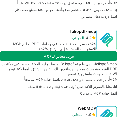
MCP
أفضل خوادم MCP للبرمجة
أفضل أدوات MCP لبناء وكلاء الذكاء الاصطناعي
أفضل خوادم MCP لسطح مكتب كلود
إعادة كتابة نصوص الذكاء الاصطناعي مجانية
أفضل دردشة ذكاء اصطناعي
foliopdf-mcp
4.2
المجاني
<h2>جسر للذكاء الاصطناعي وملفات PDF: خادم MCP
للاستجابات المستندة إلى الوثائق</h2>
تنزيل مجاني لـ MCP
foliopdf-mcp، الذي طورته Foliopdf، يربط نماذج الذكاء الاصطناعي بمكتبات
PDF الشخصية بحيث يمكن للمساعدين الإجابة من الوثائق المملوكة. توفر
الأداة نقاط بحث واسترجاع تسمح…
MCP
أفضل خوادم MCP للبرمجة
أفضل الذكاء الاصطناعي لكتابة المقالات
أداة تحليل النصوص الذكية
أفضل أدوات MCP لبناء وكلاء الذكاء الاصطناعي
أفضل خوادم MCP لـ Cursor
WebMCP
4.9
المجاني