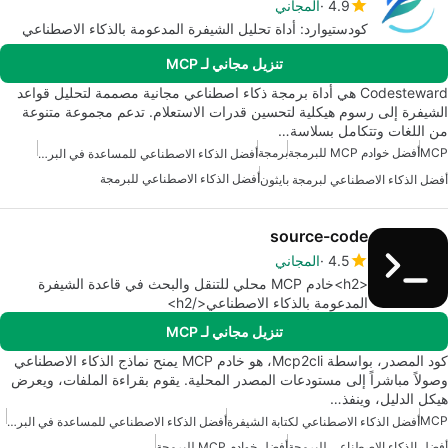
4.9
المجاني
كودستيوارد: أداة تحليل الشيفرة المدعومة بالذكاء الاصطناعي
تنزيل مجاني لـ MCP
Codesteward هي أداة برمجة ذكاء اصطناعي مجانية مصممة لتحليل قواعد
الشيفرة إلى رسوم هيكلية لتحسين قدرات الاستعلام. تدعم مجموعة متنوعة
من اللغات وتتكامل بسلاسة…
MCP
أفضل خوادم MCP للبرمجة
برمجة
أفضل الذكاء الاصطناعي للمساعدة في البرمجة
أفضل الذكاء الاصطناعي للبرمجة
أفضل الذكاء الاصطناعي لبرمجة بايثون
source-code
4.5
المجاني
<h2>خادم MCP محلي للتنقل والبحث في قاعدة الشيفرة
المدعومة بالذكاء الاصطناعي</h2>
تنزيل مجاني لـ MCP
كود المصدر، بواسطة Mcp2cli، هو خادم MCP يمنح نماذج الذكاء الاصطناعي
وصولاً مباشراً إلى مستودعات المصدر المحلية. يقوم بقراءة الملفات، ويعرض
هيكل الدليل، وينفذ…
MCP
أفضل الذكاء الاصطناعي لكتابة الشيفرة
أفضل الذكاء الاصطناعي للمساعدة في البرمجة
أفضل الذكاء الاصطناعي للبرمجة
أفضل خوادم MCP للبرمجة