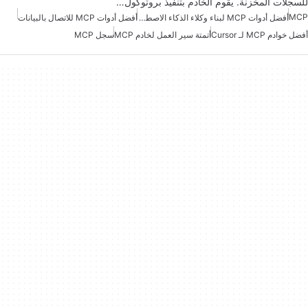
للسجلات المخزنة. يقوم الخادم بتنفيذ بروتوكول…
MCP
أفضل أدوات MCP لبناء وكلاء الذكاء الاصطناعي
أفضل أدوات MCP للاتصال بالبيانات
أفضل خوادم MCP لـ Cursor
أتمتة سير العمل لخادم MCP
سجل MCP