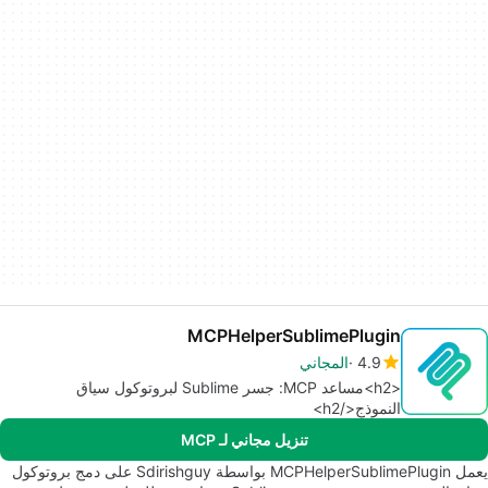
MCPHelperSublimePlugin
4.9
المجاني
<h2>مساعد MCP: جسر Sublime لبروتوكول سياق
النموذج</h2>
تنزيل مجاني لـ MCP
يعمل MCPHelperSublimePlugin بواسطة Sdirishguy على دمج بروتوكول