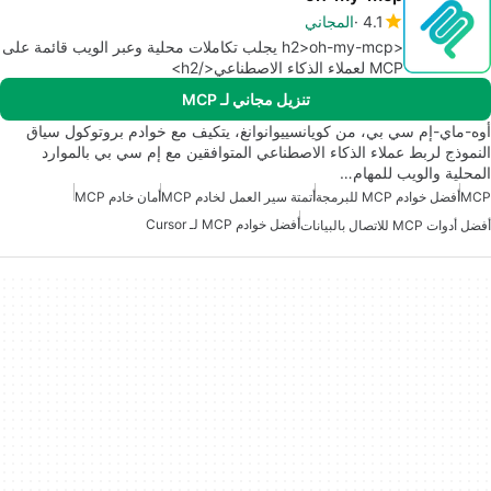
4.1
المجاني
<h2>oh-my-mcp يجلب تكاملات محلية وعبر الويب قائمة على
MCP لعملاء الذكاء الاصطناعي</h2>
تنزيل مجاني لـ MCP
أوه-ماي-إم سي بي، من كويانسييوانوانغ، يتكيف مع خوادم بروتوكول سياق
النموذج لربط عملاء الذكاء الاصطناعي المتوافقين مع إم سي بي بالموارد
المحلية والويب للمهام…
MCP
أفضل خوادم MCP للبرمجة
أتمتة سير العمل لخادم MCP
أمان خادم MCP
أفضل خوادم MCP لـ Cursor
أفضل أدوات MCP للاتصال بالبيانات