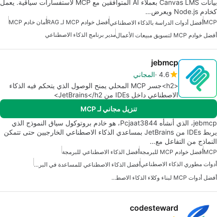
بيانات Canvas LMS بعملاء AI المتوافقين مع MCP لاستفسارات سياقية. يعمل
كخادم Node.js ويعرض…
MCP
أفضل خوادم MCP لـ RAG
أمان خادم MCP
أفضل أدوات الدراسة بالذكاء الاصطناعي
مدير برنامج الذكاء الاصطناعي
أفضل خوادم MCP لتسويق مبيعات الأعمال
jebmcp
4.6
المجاني
<h2>جسر MCP المحلي يمنح الوصول الذي يتحكم فيه الذكاء
الاصطناعي داخل IDEs من JetBrains</h2>
تنزيل مجاني لـ MCP
jebmcp، الذي أنشأه Pcjaat3844، هو خادم بروتوكول سياق النموذج الذي
يربط IDEs من JetBrains بمساعدي الذكاء الاصطناعي الخارجيين حتى تتمكن
النماذج من التفاعل مع…
MCP
أفضل خوادم MCP للبرمجة
أفضل الذكاء الاصطناعي للبرمجة
أدوات مطوري الذكاء الاصطناعي
أفضل الذكاء الاصطناعي للمساعدة في البرمجة
أفضل أدوات MCP لبناء وكلاء الذكاء الاصطناعي
codesteward