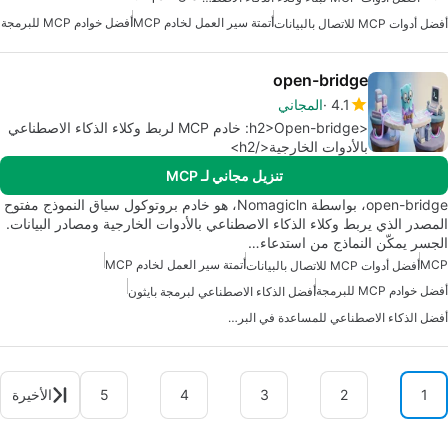
أتمتة سير العمل لخادم MCP
أفضل خوادم MCP للبرمجة
أفضل أدوات MCP للاتصال بالبيانات
open-bridge
4.1
المجاني
<h2>Open-bridge: خادم MCP لربط وكلاء الذكاء الاصطناعي
بالأدوات الخارجية</h2>
تنزيل مجاني لـ MCP
open-bridge، بواسطة Nomagicln، هو خادم بروتوكول سياق النموذج مفتوح
المصدر الذي يربط وكلاء الذكاء الاصطناعي بالأدوات الخارجية ومصادر البيانات.
الجسر يمكّن النماذج من استدعاء…
MCP
أتمتة سير العمل لخادم MCP
أفضل أدوات MCP للاتصال بالبيانات
أفضل خوادم MCP للبرمجة
أفضل الذكاء الاصطناعي لبرمجة بايثون
أفضل الذكاء الاصطناعي للمساعدة في البرمجة
1
2
3
4
5
الأخيرة