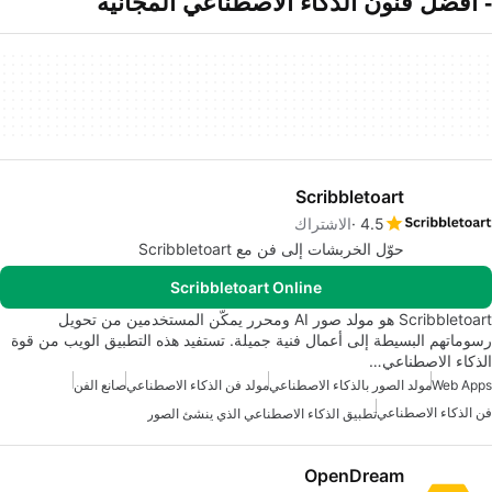
- أفضل فنون الذكاء الاصطناعي المجانية
Scribbletoart
4.5
الاشتراك
حوّل الخربشات إلى فن مع Scribbletoart
Scribbletoart Online
Scribbletoart هو مولد صور AI ومحرر يمكّن المستخدمين من تحويل
رسوماتهم البسيطة إلى أعمال فنية جميلة. تستفيد هذه التطبيق الويب من قوة
الذكاء الاصطناعي…
Web Apps
مولد الصور بالذكاء الاصطناعي
مولد فن الذكاء الاصطناعي
صانع الفن
فن الذكاء الاصطناعي
تطبيق الذكاء الاصطناعي الذي ينشئ الصور
OpenDream