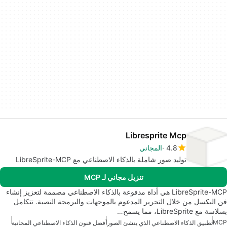
Libresprite Mcp
4.8
المجاني
توليد صور شاملة بالذكاء الاصطناعي مع LibreSprite-MCP
تنزيل مجاني لـ MCP
LibreSprite-MCP هي أداة مدفوعة بالذكاء الاصطناعي مصممة لتعزيز إنشاء
فن البكسل من خلال التحرير المدعوم بالموجهات والبرمجة النصية. تتكامل
بسلاسة مع LibreSprite، مما يسمح…
MCP
تطبيق الذكاء الاصطناعي الذي ينشئ الصور
أفضل فنون الذكاء الاصطناعي المجانية