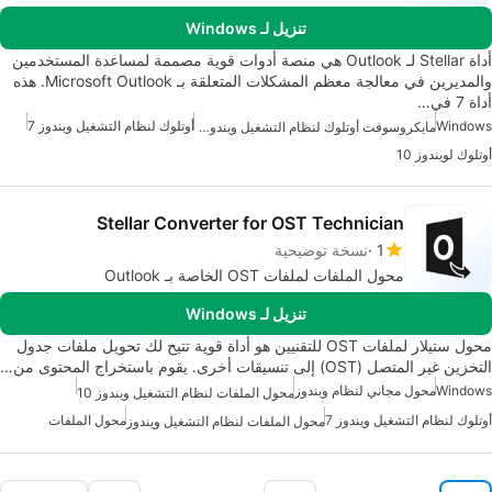
تنزيل لـ Windows
أداة Stellar لـ Outlook هي منصة أدوات قوية مصممة لمساعدة المستخدمين
والمديرين في معالجة معظم المشكلات المتعلقة بـ Microsoft Outlook. هذه
أداة 7 في…
Windows
أوتلوك لنظام التشغيل ويندوز 7
مايكروسوفت أوتلوك لنظام التشغيل ويندوز 7
أوتلوك لويندوز 10
Stellar Converter for OST Technician
1
نسخة توضيحية
محول الملفات لملفات OST الخاصة بـ Outlook
تنزيل لـ Windows
محول ستيلار لملفات OST للتقنيين هو أداة قوية تتيح لك تحويل ملفات جدول
التخزين غير المتصل (OST) إلى تنسيقات أخرى. يقوم باستخراج المحتوى من…
Windows
محول مجاني لنظام ويندوز
محول الملفات لنظام التشغيل ويندوز 10
أوتلوك لنظام التشغيل ويندوز 7
محول الملفات
محول الملفات لنظام التشغيل ويندوز