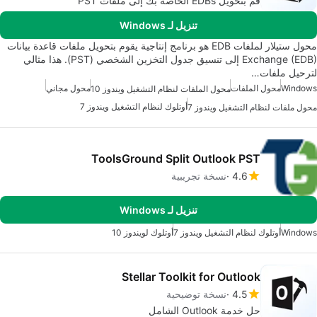
قم بتحويل EDBs الخاصة بك إلى ملفات PST
تنزيل لـ Windows
محول ستيلار لملفات EDB هو برنامج إنتاجية يقوم بتحويل ملفات قاعدة بيانات
Exchange (EDB) إلى تنسيق جدول التخزين الشخصي (PST). هذا مثالي
لترحيل ملفات…
Windows
محول الملفات
محول مجاني
محول الملفات لنظام التشغيل ويندوز 10
أوتلوك لنظام التشغيل ويندوز 7
محول ملفات لنظام التشغيل ويندوز 7
ToolsGround Split Outlook PST
4.6
نسخة تجريبية
تنزيل لـ Windows
Windows
أوتلوك لنظام التشغيل ويندوز 7
أوتلوك لويندوز 10
Stellar Toolkit for Outlook
4.5
نسخة توضيحية
حل خدمة Outlook الشامل