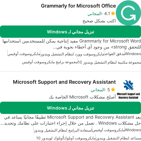
Grammarly for Microsoft Office
4.1
المجاني
اكتب بشكل صحيح
تنزيل مجاني لـ Windows
Grammarly for Microsoft Word مفيد إنتاجية يمكن للمستخدمين استخدامها
للتحقق strong> من وجود أي أخطاء نحوية في…
Windows
مدقق القواعد
مايكروسوفت أوفيس
مايكروسوفت وورد لنظام التشغيل ويندوز
مجموعة برامج مايكروسوفت أوفيس
مجموعة مكتبية لنظام التشغيل ويندوز 10
Microsoft Support and Recovery Assistant
5
المجاني
أصلح مشكلات Microsoft الخاصة بك
تنزيل مجاني لـ Windows
يعد Microsoft Support and Recovery Assistant تطبيقًا مجانيًا يساعد في
حل مشكلات Windows . تعمل من خلال إجراء اختبارات على نظامك وتحديد…
Windows
مايكروسوفت أوفيس
استعادة البرامج لنظام التشغيل ويندوز
مساعد لنظام التشغيل ويندوز
مايكروسوفت أوتلوك
أوتلوك لويندوز 10