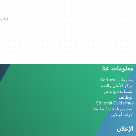
معلومات عنا
معلومات Softonic
مركز الأمان والثقة
المساعدة والدعم
الوظائف
Editorial Guidelines
أضف برنامجك / تطبيقك
أدوات أونلاين
الإعلان