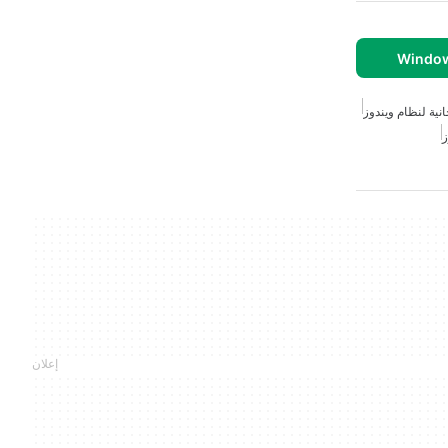
نية لنظام ويندوز
ز