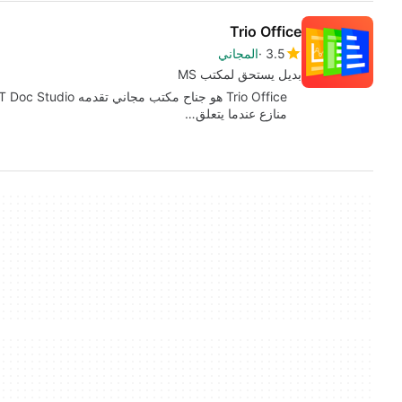
Trio Office
3.5
المجاني
بديل يستحق لمكتب MS
منازع عندما يتعلق…