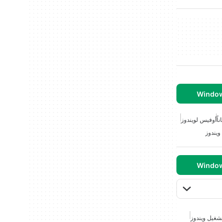
اً
أوفيس لويندوز
ويندوز
شغيل ويندوز