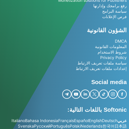
Monetization solutions for Publishers
رفع برامجك وإدارتها
سياسة البرامج
فرص الإعلانات
الشؤون القانونية
DMCA
المعلومات القانونية
شروط الاستخدام
Privacy Policy
سياسة ملفات تعريف الارتباط
إعدادات ملفات تعريف الارتباط
Social media
Softonic باللغات التالية:
عربي
Deutsch
English
Español
Français
Bahasa Indonesia
Italiano
Svenska
Русский
Português
Polski
Nederlands
한국어
日本語