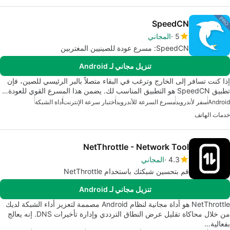
SpeedCN
5
المجاني
SpeedCN: مسرع عودة للصينيين المغتربين
تنزيل مجاني لـ Android
إذا كنت تسافر إلى الخارج وترغب في البقاء متصلاً بالبر الرئيسي للصين، فإن
تطبيق SpeedCN هو التطبيق المناسب لك. يضمن هذا المسرع القوي للعودة…
Android
سفر لأندرويد
مسرع السرعة للأندرويد
اختبار سرعة الإنترنت
أداة الشبكة
خدمات الهاتف
NetThrottle - Network Tool
4.3
المجاني
قم بتحسين شبكتك باستخدام NetThrottle
تنزيل مجاني لـ Android
NetThrottle هو أداة مجانية لنظام Android مصممة لتعزيز أداء الشبكة لديك
من خلال محاكاة تقليل عرض النطاق الترددي وإدارة تأخيرات DNS. إنه يعالج
بفعالية…