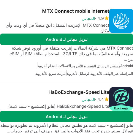
MTX Connect mobile internet
4.9
المجاني
MTX Connect الإنترنت المتنقل: ابقَ متصلاً في أي وقت وأي
مكان
تنزيل مجاني لـ Android
MTX Connect هي شركة اتصالات إنترنت متنقلة في أوروبا توفر شبكة
سريعة وآمنة عالميًا، بما في ذلك 3G/LTE. باستخدام بطاقة SIM أو eSIM
من…
Android
الاتصالات لنظام أندرويد
مسنجر الرسائل القصيرة للأندرويد
المراسلة عبر الهاتف للأندرويد
الرسائل لأندرويد
إنترنت سريع للأندرويد
HaBoExchange-Speed Lite
4.4
المجاني
HaBoExchange-Speed Lite (هابو إكسشينج - سبيد لايت)
تنزيل مجاني لـ Android
هابو إكسشينج - سبيد لايت هو تطبيق مجاني لنظام الأندرويد تم تطويره بواسطة
غورلال سينغ. يندرج تحت فئة الأدوات والمرافق ويهدف إلى توفير خدمات…