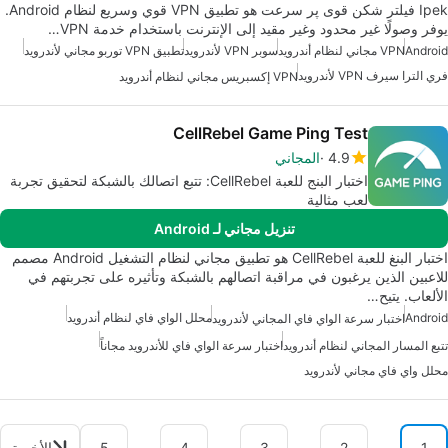
Ipek فیلتر شکن قوی پر سرعت هو تطبيق VPN قوي وسريع لنظام Android.
يوفر وصولًا غير محدود وغير مقيد إلى الإنترنت باستخدام خدمة VPN…
Android
VPN مجاني لنظام أندرويد
سوبر VPN لأندرويد
تطبيق VPN توربو مجاني لأندرويد
فري الترا سيرف VPN لأندرويد
VPN إكسبريس مجاني لنظام أندرويد
CellRebel Game Ping Test
4.9
المجاني
اختبار البنج للعبة CellRebel: تتبع اتصالك بالشبكة لتحقيق تجربة
لعب مثالية
تنزيل مجاني لـ Android
اختبار البنغ للعبة CellRebel هو تطبيق مجاني لنظام التشغيل Android مصمم
للاعبين الذين يرغبون في مراقبة اتصالهم بالشبكة وتأثيره على تجربتهم في
الألعاب. يتيح…
Android
محلل الواي فاي لنظام أندرويد
اختبار سرعة الواي فاي المجاني لأندرويد
تتبع المسار المجاني لنظام أندرويد
اختبار سرعة الواي فاي للأندرويد مجاناً
محلل واي فاي مجاني لأندرويد
1
2
3
4
5
الأخيرة