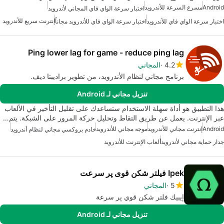
Android
مسرع السرعة للأندرويد
اختبار سرعة الواي فاي المجاني لأندرويد
إنترنت سريع للأندرويد
اختبار سرعة الواي فاي للأندرويد
اختبار سرعة الواي فاي للأندرويد مجاناً
Ping lower lag for game - reduce ping lag
4.2
المجاني
برنامج مجاني لنظام الأندرويد، من تطوير براديبتا ديف.
تنزيل مجاني لـ Android
هذا التطبيق هو أداة سهلة الاستخدام ستساعدك على تقليل التأخير في الألعاب
عبر الإنترنت. يعمل عن طريق التقاط وتحليل حركة المرور على الشبكة. يتم…
Android
إنترنت مجاني للأندرويد
موجه مجاني للأندرويد
خادم بروكسي مجاني لنظام أندرويد
جدار حماية مجاني لأندرويد
ألعاب الإنترنت للأندرويد
Ipek فیلتر شکن قوی پر سرعت
5
المجاني
إيبيك فلتر شکن قوي پر سرعة
تنزيل مجاني لـ Android