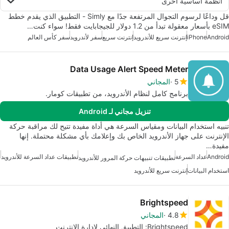
أنظمة أساسية أخرى
قل وداعًا لرسوم التجوال المرتفعة جدًا مع Simly - التطبيق الذي يقدم خطط
eSIM بأسعار معقولة تبدأ من 1.2 دولار للجيجابايت فقط! سواء كنت…
Android
iPhone
إنترنت سريع للأندرويد
إنترنت سريع
سفر لأندرويد
سفر كأس العالم
Data Usage Alert Speed Meter
5
المجاني
برنامج كامل لنظام الأندرويد، من تطبيقات كومار.
تنزيل مجاني لـ Android
تنبيه استخدام البيانات ومقياس السرعة هي أداة مفيدة تتيح لك مراقبة حركة
الإنترنت على جهاز الأندرويد الخاص بك وإعلامك بأي مشكلة محتملة. إنها
مفيدة…
Android
عداد السرعة
تطبيقات عداد السرعة للأندرويد
تطبيقات تنبيهات حركة المرور للأندرويد
استخدام البيانات
إنترنت سريع للأندرويد
Brightspeed
4.8
المجاني
Brightspeed: التطبيق النهائي لإدارة الإنترنت