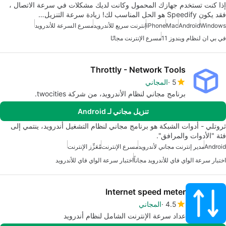
إذا كنت تستخدم جهازك المحمول وكانت لديك مشكلات في سرعة الاتصال ،
فقد يكون Speedify هو الحل المناسب لك! زيادة سرعة التنزيل…
Windows
Android
Mac
iPhone
إنترنت سريع للأندرويد
مسرع السرعة للأندرويد
في بي ان لنظام ويندوز 11
مسرع الإنترنت مجانًا
Throttly - Network Tools
5
المجاني
برنامج مجاني لنظام الأندرويد، من شركة twocities.
تنزيل مجاني لـ Android
ثروتلي - أدوات الشبكة هو برنامج مجاني لنظام التشغيل أندرويد، ينتمي إلى
فئة "الأدوات والمرافق".
Android
مدير إنترنت مجاني لأندرويد
مسرع الإنترنت
مُعَزِّز الإنترنت
اختبار سرعة الواي فاي للأندرويد مجاناً
اختبار سرعة الواي فاي للأندرويد
Internet speed meter
4.5
المجاني
عداد سرعة الإنترنت الشامل لنظام أندرويد