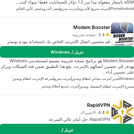
eSIM بأسعار معقولة تبدأ من 1.2 دولار للجيجابايت فقط! سواء كنت…
Android
iPhone
إنترنت سريع للأندرويد
إنترنت سريع
سفر لأندرويد
سفر كأس العالم
Modem Booster
3.4
نسخة تجريبية
قم بتحسين اتصال الإنترنت الخاص بك باستخدام مودم بوستر
تنزيل لـ Windows
Modem Booster هو برنامج نسخة تجريبية مصمم لمستخدمي Windows
يهدف إلى تحسين اتصالهم بالإنترنت. يقع هذا التطبيق ضمن فئة الشبكات ويركز
على تحسين أداء…
Windows
مدير إنترنت مجاني لنظام ويندوز
إنترنت سريع
سرعة الإنترنت لنظام ويندوز
إنترنت سريع لنظام ويندوز
مسرع الإنترنت لنظام التشغيل ويندوز
RapidVPN
4.4
الاشتراك
RapidVPN: حل أمان عالي السرعة
تنزيل لـ