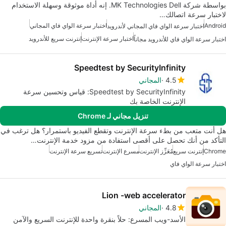
بواسطة شركة MK Technologies Dell. إنه أداة موثوقة وسهلة الاستخدام
لاختبار سرعة اتصالك…
Android
اختبار سرعة الواي فاي المجاني
اختبار سرعة الواي فاي المجاني لأندرويد
اختبار سرعة الإنترنت
إنترنت سريع للأندرويد
اختبار سرعة الواي فاي للأندرويد مجاناً
Speedtest by SecurityInfinity
4.5
المجاني
Speedtest by SecurityInfinity: قياس وتحسين سرعة
الإنترنت الخاصة بك
تنزيل مجاني لـ Chrome
هل أنت متعب من بطء سرعة الإنترنت وتقطع الفيديو باستمرار؟ هل ترغب في
التأكد من أنك تحصل على أقصى استفادة من مزود خدمة الإنترنت…
Chrome
إنترنت سريع
مُعَزِّز الإنترنت
مسرع الإنترنت
تسريع سرعة الإنترنت
اختبار سرعة الواي فاي
Lion -web accelerator
4.8
المجاني
الأسد-ويب المسرع: حلاً بنقرة واحدة للإنترنت السريع والآمن