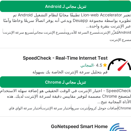
تنزيل مجاني لـ Android
تعتبر Lion-web Accelerator تطبيقًا مجانيًا لنظام التشغيل Android تم
تطويره بواسطة مجموعة Deuapp ويدعي أنه يوفر اتصالًا سريعًا وخاصًا وآمنًا
عبر الإنترنت بنقرة واحدة…
Android
مُعَزِّز الإنترنت
مسرع السرعة للأندرويد
مسرع الإنترنت مجاني
تسريع سرعة الإنترنت
مسرع الإنترنت
SpeedCheck - Real-Time Internet Test
4.5
المجاني
قم بتحليل سرعة الإنترنت الخاصة بك بسهولة
تنزيل مجاني لـ Chrome
SpeedCheck - اختبار الإنترنت في الوقت الحقيقي هو إضافة سهلة الاستخدام
لمتصفح Chrome مصممة لتوفير مقاييس دقيقة لسرعة الإنترنت لديك. هذه
الأداة المجانية تتيح…
Chrome
إضافات جوجل كروم
إنترنت سريع
اختبار سرعة الإنترنت
اختبار سرعة الواي فاي
GoNetspeed Smart Home