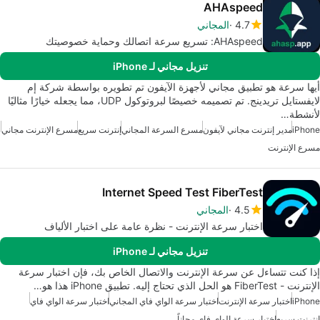
AHAspeed
4.7
المجاني
AHAspeed: تسريع سرعة اتصالك وحماية خصوصيتك
تنزيل مجاني لـ iPhone
أيها سرعة هو تطبيق مجاني لأجهزة الآيفون تم تطويره بواسطة شركة إم
لايفستايل تريدينج. تم تصميمه خصيصًا لبروتوكول UDP، مما يجعله خيارًا مثاليًا
لأنشطة…
iPhone
مدير إنترنت مجاني لآيفون
مسرع السرعة المجاني
إنترنت سريع
مسرع الإنترنت مجاني
مسرع الإنترنت
Internet Speed Test FiberTest
4.5
المجاني
اختبار سرعة الإنترنت - نظرة عامة على اختبار الألياف
تنزيل مجاني لـ iPhone
إذا كنت تتساءل عن سرعة الإنترنت والاتصال الخاص بك، فإن اختبار سرعة
الإنترنت - FiberTest هو الحل الذي تحتاج إليه. تطبيق iPhone هذا هو…
iPhone
اختبار سرعة الإنترنت
اختبار سرعة الواي فاي المجاني
اختبار سرعة الواي فاي
إنترنت سريع
اختبار سرعة الواي فاي مجاناً