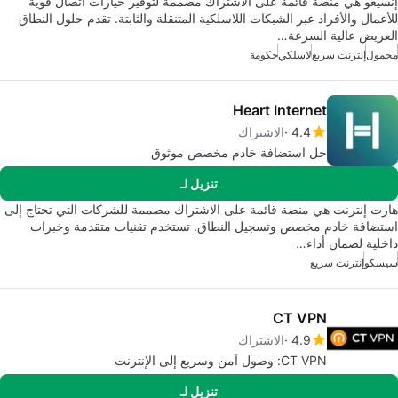
إنسيغو هي منصة قائمة على الاشتراك مصممة لتوفير خيارات اتصال قوية
للأعمال والأفراد عبر الشبكات اللاسلكية المتنقلة والثابتة. تقدم حلول النطاق
العريض عالية السرعة…
محمول
إنترنت سريع
لاسلكي
حكومة
Heart Internet
4.4
الاشتراك
حل استضافة خادم مخصص موثوق
تنزيل لـ
هارت إنترنت هي منصة قائمة على الاشتراك مصممة للشركات التي تحتاج إلى
استضافة خادم مخصص وتسجيل النطاق. تستخدم تقنيات متقدمة وخبرات
داخلية لضمان أداء…
سيسكو
إنترنت سريع
CT VPN
4.9
الاشتراك
CT VPN: وصول آمن وسريع إلى الإنترنت
تنزيل لـ