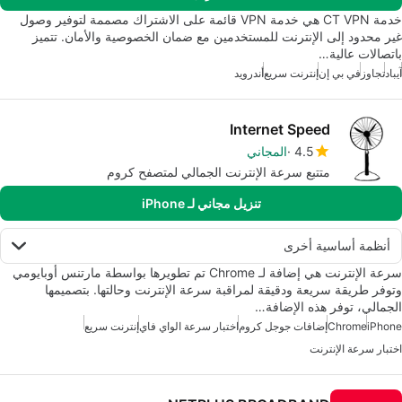
خدمة CT VPN هي خدمة VPN قائمة على الاشتراك مصممة لتوفير وصول
غير محدود إلى الإنترنت للمستخدمين مع ضمان الخصوصية والأمان. تتميز
باتصالات عالية…
آيباد
تجاوز
في بي إن
إنترنت سريع
أندرويد
Internet Speed
4.5
المجاني
متتبع سرعة الإنترنت الجمالي لمتصفح كروم
تنزيل مجاني لـ iPhone
أنظمة أساسية أخرى
سرعة الإنترنت هي إضافة لـ Chrome تم تطويرها بواسطة مارتنس أوبايومي
وتوفر طريقة سريعة ودقيقة لمراقبة سرعة الإنترنت وحالتها. بتصميمها
الجمالي، توفر هذه الإضافة…
iPhone
Chrome
إضافات جوجل كروم
اختبار سرعة الواي فاي
إنترنت سريع
اختبار سرعة الإنترنت