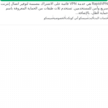
RapidVPN هي خدمة VPN قائمة على الاشتراك مصممة لتوفير اتصال إنترنت
سريع وآمن للمستخدمين. تستخدم ثلاث طبقات من الحماية المعروفة باسم
حماية الظل، بالإضافة…
خدمات البث
البث
سيسكو أني كونكت
الخصوصية
سيسكو