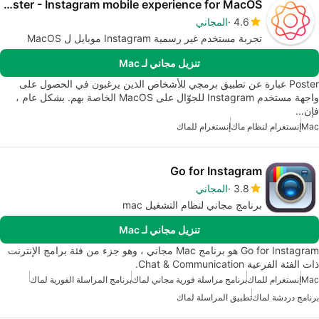
Poster - Instagram mobile experience for MacOS
4.6
المجاني
تجربة مستخدم غير رسمية Instagram موبايل ل MacOS
تنزيل مجاني لـ Mac
Poster عبارة عن تطبيق برمجي للأشخاص الذين يرغبون في الحصول على
واجهة مستخدم Instagram للجوّال على MacOS الخاصة بهم. بشكل عام ،
فإن…
Mac
إنستغرام لنظام ماك
إنستغرام للماك
Go for Instagram
3.8
المجاني
برنامج مجاني لنظام التشغيل mac
تنزيل مجاني لـ Mac
Go for Instagram هو برنامج Mac مجاني ، وهو جزء من فئة برامج الإنترنت
ذات الفئة الفرعية Chat & Communication.
Mac
إنستغرام للماك
برنامج مراسلة فورية مجاني لماك
برنامج المراسلة الفورية لماك
برنامج دردشة لماك
تطبيق المراسلة لماك