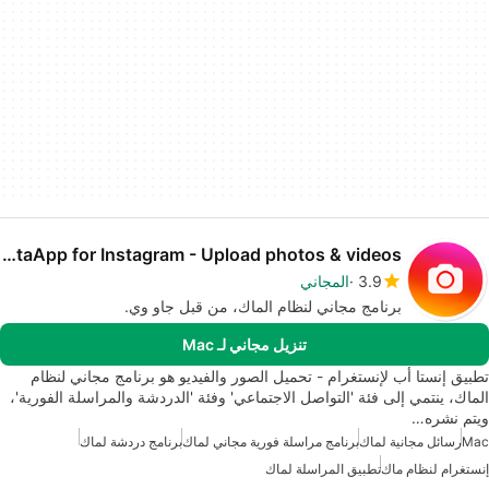
InstaApp for Instagram - Upload photos & videos
3.9
المجاني
برنامج مجاني لنظام الماك، من قبل جاو وي.
تنزيل مجاني لـ Mac
تطبيق إنستا أب لإنستغرام - تحميل الصور والفيديو هو برنامج مجاني لنظام
الماك، ينتمي إلى فئة 'التواصل الاجتماعي' وفئة 'الدردشة والمراسلة الفورية'،
ويتم نشره…
Mac
رسائل مجانية لماك
برنامج مراسلة فورية مجاني لماك
برنامج دردشة لماك
إنستغرام لنظام ماك
تطبيق المراسلة لماك