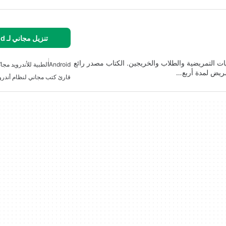
تنزيل مجاني لـ Android
ت التمريضية والطلاب والخريجين. الكتاب مصدر رائع
Android
الطبية للأندرويد مجانً
مريض لمدة أربع…
قارئ كتب مجاني لنظام أندرو