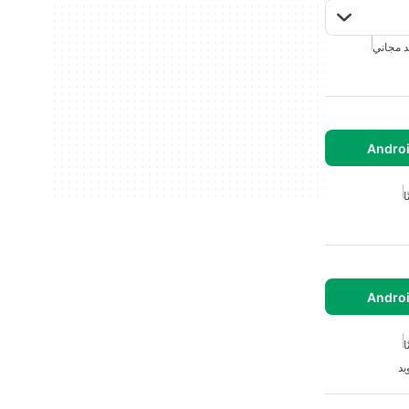
د مجاني
ا
ا
يد