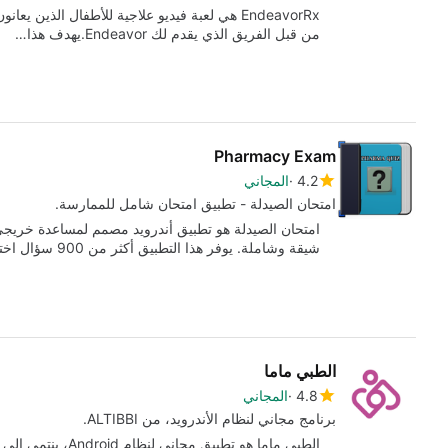
EndeavorRx هي لعبة فيديو علاجية للأطفال الذي
من قبل الفريق الذي يقدم لك Endeavor.يهدف هذا…
Pharmacy Exam
4.2
المجاني
امتحان الصيدلة - تطبيق امتحان شامل للممارسة.
امتحان الصيدلة هو تطبيق أندرويد مصمم لمساعدة خريجي ا
شيقة وشاملة. يوفر هذا التطبيق أكثر من 900 سؤال اختيارات…
الطبي ماما
4.8
المجاني
برنامج مجاني لنظام الأندرويد، من ALTIBBI.
الطبي ماما هو تطبيق مجاني لنظام Android، ينتمي إلى فئة "الطبية".