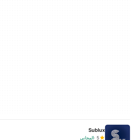
Sublux
5
المجاني