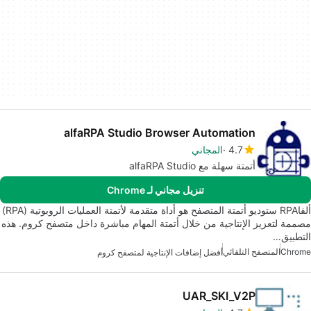
alfaRPA Studio Browser Automation
4.7
المجاني
أتمتة سهلة مع alfaRPA Studio
تنزيل مجاني لـ Chrome
ألفاRPA ستوديو أتمتة المتصفح هو أداة متقدمة لأتمتة العمليات الروبوتية (RPA)
مصممة لتعزيز الإنتاجية من خلال أتمتة المهام مباشرة داخل متصفح كروم. هذه
التطبيق…
Chrome
المتصفح التلقائي
أفضل إضافات الإنتاجية لمتصفح كروم
UAR_SKI_V2P