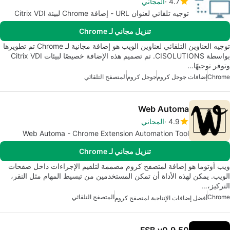
4.7
المجاني
توجيه تلقائي لعنوان URL - إضافة Chrome لبيئة Citrix VDI
تنزيل مجاني لـ Chrome
توجيه العناوين التلقائي لعناوين الويب هو إضافة مجانية لـ Chrome تم تطويرها
بواسطة CISOLUTIONS. تم تصميم هذه الإضافة خصيصًا لبيئات Citrix VDI
وتوفر توجيهًا…
Chrome
إضافات جوجل كروم
جوجل كروم
المتصفح التلقائي
Web Automa
4.9
المجاني
Web Automa - Chrome Extension Automation Tool
تنزيل مجاني لـ Chrome
ويب أوتوما هو إضافة لمتصفح كروم مصممة لتلقيم الإجراءات داخل صفحات
الويب. يمكن لهذه الأداة أن تمكن المستخدمين من تبسيط المهام مثل النقر،
التركيز،…
Chrome
المتصفح التلقائي
أفضل إضافات الإنتاجية لمتصفح كروم
FSB v0.9.50