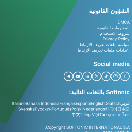
الشؤون القانونية
DMCA
المعلومات القانونية
شروط الاستخدام
Privacy Policy
سياسة ملفات تعريف الارتباط
إعدادات ملفات تعريف الارتباط
Social media
Softonic باللغات التالية:
عربي
Deutsch
English
Español
Français
Bahasa Indonesia
Italiano
Svenska
Русский
Português
Polski
Nederlands
한국어
日本語
中文
Tiếng Việt
Türkçe
ภาษาไทย
Copyright SOFTONIC INTERNATIONAL S.A.