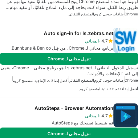
أوتوما هو امتداد لمتصفح Chrome يتيح للمستخدمين تلقائيًا تنفيذ مهامهم عن
طريق ربط الكتل. سواء كنت بحاجة إلى ملء النماذج تلقائيًا، أو تنفيذ مهام…
Chrome
إضافات جوجل كروم
المتصفح التلقائي
Auto sign-in for ls.zebras.net
4.7
المجاني
برنامج مجاني لـ Chrome، من قِبل Bunnbuns & Ben co.
تنزيل مجاني لـ Chrome
تسجيل الدخول التلقائي لـ Ls.zebras.net هو برنامج مجاني لـ Chrome، ينتمي
إلى فئة "الإضافات والأدوات".
Chrome
إضافات جوجل كروم
المتصفح التلقائي
أفضل إضافات الإنتاجية لمتصفح كروم
أفضل إضافة تعبئة تلقائية لمتصفح كروم
AutoSteps - Browser Automation
4.7
المجاني
قم بتبسيط تصفحك مع AutoSteps
تنزيل مجاني لـ Chrome