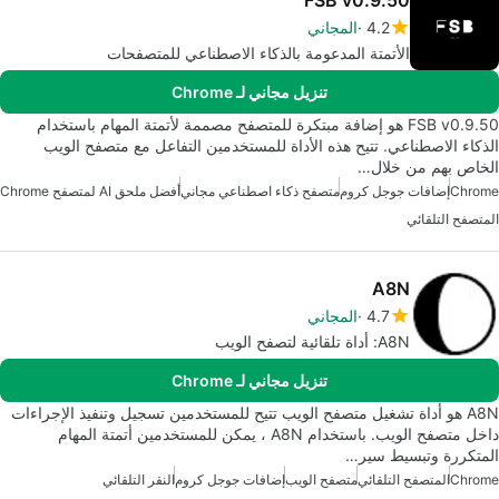
4.2
المجاني
الأتمتة المدعومة بالذكاء الاصطناعي للمتصفحات
تنزيل مجاني لـ Chrome
FSB v0.9.50 هو إضافة مبتكرة للمتصفح مصممة لأتمتة المهام باستخدام
الذكاء الاصطناعي. تتيح هذه الأداة للمستخدمين التفاعل مع متصفح الويب
الخاص بهم من خلال…
Chrome
إضافات جوجل كروم
متصفح ذكاء اصطناعي مجاني
أفضل ملحق AI لمتصفح Chrome
المتصفح التلقائي
A8N
4.7
المجاني
A8N: أداة تلقائية لتصفح الويب
تنزيل مجاني لـ Chrome
A8N هو أداة تشغيل متصفح الويب تتيح للمستخدمين تسجيل وتنفيذ الإجراءات
داخل متصفح الويب. باستخدام A8N ، يمكن للمستخدمين أتمتة المهام
المتكررة وتبسيط سير…
Chrome
المتصفح التلقائي
متصفح الويب
إضافات جوجل كروم
النقر التلقائي