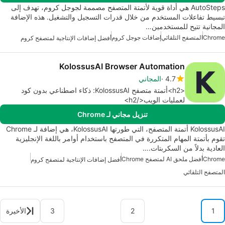
AutoSteps هي أداة قوية لأتمتة المتصفح مصممة لجوجل كروم، تهدف إلى
تبسيط تفاعلات المستخدم من خلال قدرات التسجيل والتشغيل. هذه الإضافة
المجانية تتيح للمستخدمين…
Chrome
المتصفح التلقائي
إضافات جوجل كروم
أفضل إضافات الإنتاجية لمتصفح كروم
KolossusAI Browser Automation
4.7
المجاني
<h2>أتمتة متصفح KolossusAI: ذكاء اصطناعي بدون كود
لعمليات الويب</h2>
تنزيل مجاني لـ Chrome
KolossusAI أتمتة المتصفح، التي طورتها KolossusAI، هي إضافة لـ Chrome
تقوم بأتمتة المهام المتكررة في المتصفح باستخدام أوامر باللغة الإنجليزية
العادية بدلاً من السكربتات.…
Chrome
أفضل ملحق AI لمتصفح Chrome
أفضل إضافات الإنتاجية لمتصفح كروم
المتصفح التلقائي
1
2
3
الأخيرة