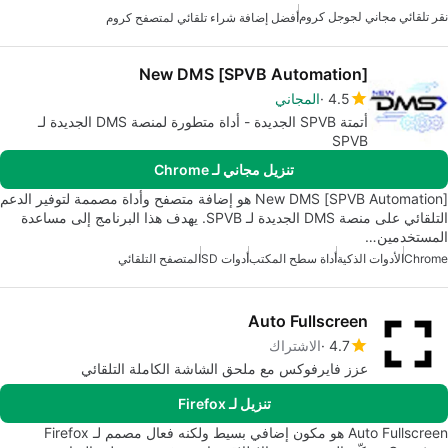
نقر تلقائي مجاني لجوجل كروم
أفضل إضافة شراء تلقائي لمتصفح كروم
[SPVB Automation] New DMS
4.5
المجاني
أتمتة SPVB الجديدة - أداة متطورة لمنصة DMS الجديدة لـ
SPVB
تنزيل مجاني لـ Chrome
[SPVB Automation] New DMS هو إضافة متصفح وأداة مصممة لتوفير الدعم
التلقائي على منصة DMS الجديدة لـ SPVB. يهدف هذا البرنامج إلى مساعدة
المستخدمين…
Chrome
الأدوات الذكية
أداة سطح المكتب
أدوات SD
المتصفح التلقائي
Auto Fullscreen
4.7
الاشتراك
عزز فايرفوكس مع ملحق الشاشة الكاملة التلقائي
تنزيل لـ Firefox
Auto Fullscreen هو مكون إضافي بسيط ولكنه فعال مصمم لـ Firefox