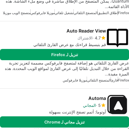
Quantum، يمكّن المتصفح من الإطلاق مباشرة في وضع ملء الشاشة. هذه
الأداة القائمة…
Firefox
إطلاق التطبيق
المتصفح التلقائي
تشغيل تلقائي
موزيلا فايرفوكس
متصفح الويب موزيلا
Auto Reader View
4.7
الاشتراك
قم بتبسيط قراءتك مع عرض القارئ التلقائي
تنزيل لـ Firefox
عرض القارئ التلقائي هو إضافة لمتصفح فايرفوكس مصممة لتعزيز تجربة
القراءة من خلال التبديل تلقائيًا إلى عرض القارئ لمواقع الويب المحددة. هذه
الميزة مفيدة…
Firefox
قارئ
المتصفح التلقائي
موزيلا فايرفوكس
Automa
5
المجاني
أوتوما: أتمم تصفح الإنترنت بسهولة
تنزيل مجاني لـ Chrome