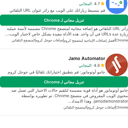
4.7
المجاني
قم بتبسيط زياراتك على الويب مع زائر عنوان URL التلقائي
تنزيل مجاني لـ Chrome
زائر URL التلقائي هو إضافة مجانية لمتصفح Chrome مصممة لأتمتة عملية
زيارة عدة URLs في آن واحد. هذه الأداة مفيدة بشكل خاص لاختبار الويب،…
Chrome
إضافات جوجل كروم
المتصفح التلقائي
أفضل إضافات الإنتاجية لمتصفح كروم
Jamo Automator
4.6
المجاني
جامو أوتوماتور: قم بتطبيق اختباراتك تلقائيًا في جوجل كروم
تنزيل مجاني لـ Chrome
جامو أوتوماتور هو أداة قوية مصممة لتلقيم حالات الاختبار التي تعمل ضد
محتوى الويب المعروض في متصفح Chrome. تم تطويره بواسطة
jamodemonstrator، وهذا الامتداد…
Chrome
إضافات جوجل كروم
المتصفح التلقائي