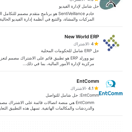
حل شامل لإدارة الفيديو
خادم SentiVeillance هو برنامج متقدم مصمم
المركبات والمشاة، والتتبع في أنظمة إدارة الفيديو الحالية (VMS). هذه المنص
New World ERP
4
الاشتراك
حل ERP شامل للحكومات المحلية
نيو وورلد ERP هو تطبيق قائم على الاشتراك مصم
مركزية لإدارة الأمور المالية، بما في ذلك…
EntComm
4.1
الاشتراك
EntComm: حل شامل للتواصل
EntComm هي منصة اتصالات قائمة على الاشتراك
والدردشات والمكالمات الهاتفية. تسهل هذه التطبيق ال