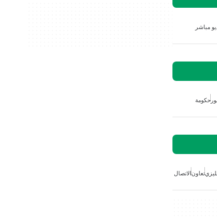
يو مباشر
ور
حكومة
ليزي
تعاون
الاتصال