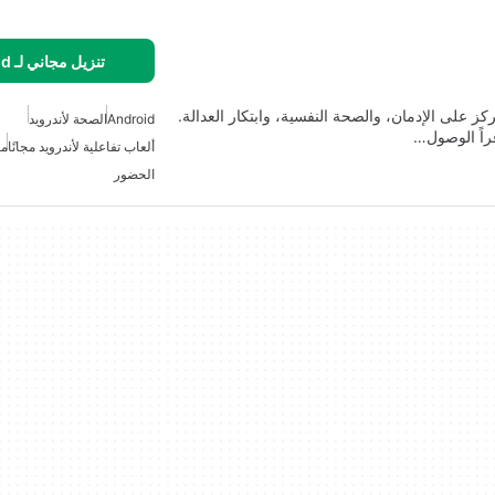
تنزيل مجاني لـ Android
R هو تطبيق تعليمي مصمم لحضور مؤتمر RISE، يركز على الإدمان، والصحة النفسية، وابتكار العدالة.
Android
الصحة لأندرويد
راً الوصول…
ألعاب تفاعلية لأندرويد مجانًا
م
الحضور