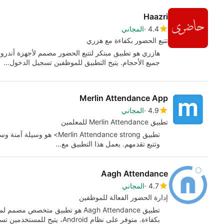
Haazri
4.4
المجاني
تتبع الحضور بكفاءة مع هزري
هازري هو تطبيق مبتكر لتتبع الحضور مصمم لأجهزة أندروي
جميع الأحجام. يتيح التطبيق للموظفين تسجيل الدخول…
Merlin Attendance App
4.9
المجاني
تطبيق Merlin Attendance للمعلمين
تطبيق in Attendance strong
وتتبع تقدمهم. يعمل هذا التطبيق مع…
Aagh Attendance
4.7
المجاني
إدارة الحضور الفعالة للموظفين
بكفاءة. متوفر على نظام Android، يتيح للمستخدمين تسجيل الدخول بسهولة باستخدام…