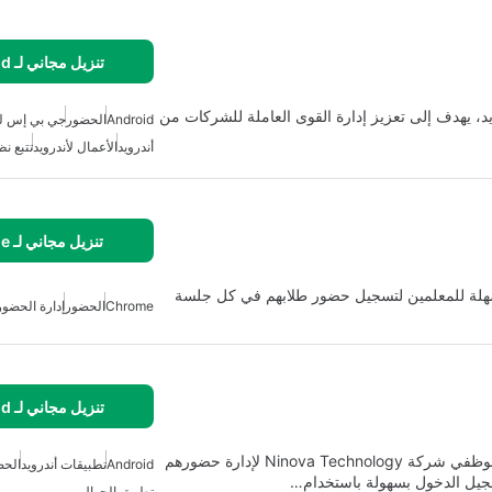
تنزيل مجاني لـ Android
د، يهدف إلى تعزيز إدارة القوى العاملة للشركات من
Android
الحضور
جي بي إس للأ
أندرويد
الأعمال لأندرويد
تتبع نظ
تنزيل مجاني لـ Chrome
Merl> هو وسيلة آمنة وسهلة للمعلمين لتسجيل حضور طلابهم في كل جلسة
Chrome
الحضور
إدارة الحضور
تنزيل مجاني لـ Android
تطبيق Aagh Attendance هو تطبيق متخصص مصمم لموظفي شركة Ninova Technology لإدارة حضورهم
Android
تطبيقات أندرويد
الحض
تطبيق الجوال