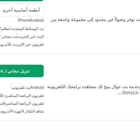
أنظمة أساسية أخرى
HBO  منصة بث قوية لمستخدمي Android، حيث توفر وصولاً غير محدود إلى مجموعة واسعة من
iPhone
Android
بث الوسائط المتعددة لنظام أن
البث عبر الإنترنت
بث مجاني لأ
تلفزيون عبر الإنترنت للأندروي
تنزيل مجاني لـ Android
يونية Movies Movies هي تطبيق وخدمة بث جوال يتيح لك مشاهدة برامجك التلفزيونية
Android
بث تلفزيوني
تلفزيون الرياضة المباشرة للأ
تلفزيون الرياضة المباشرة
الب
شاهد التلفاز لأجهزة الأندرويد