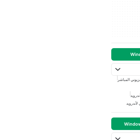
فزيوني المباشر
درويد
لأندرويد