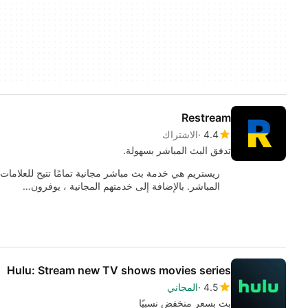
Restream
4.4
الاشتراك
تدفق البث المباشر بسهولة.
ريستريم هي خدمة بث مباشر مجانية تمامًا تتيح للعلامات 
المباشر. بالإضافة إلى خدمتهم المجانية ، يوفرون…
Hulu: Stream new TV shows movies series
4.5
المجاني
بث بسعر منخفض نسبيًا