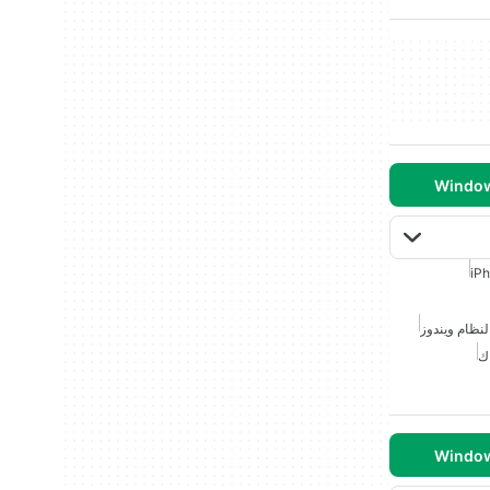
iP
 لنظام ويندوز
اك