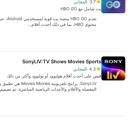
3.7
المجاني
بث شامل مع HBO GO
تقدم GO
محتوى HBO، بما في ذلك أحدث أفلام…
SonyLIV:TV Shows Movies Sports
4.3
المجاني
قبض على أحدث أفلام هوليوود أو بوليوود وأكثر من ذلك
SonyLIV: برامج تلفز
المفضلة والأفلام والأحداث الرياضية المباشرة. تم تصميم SonyLiv:…