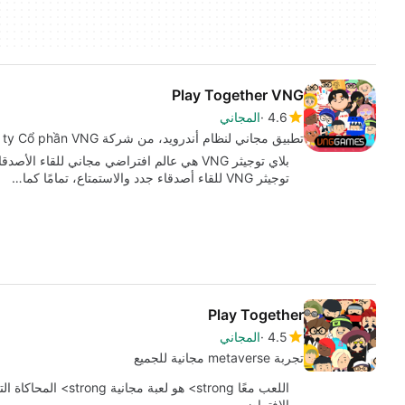
Play Together VNG
4.6
المجاني
تطبيق مجاني لنظام أندرويد، من شركة VNG Corporation - Công ty Cổ phần VNG.
بلاي توجيثر VNG هي عالم افتراضي مجاني للقاء 
توجيثر VNG للقاء أصدقاء جدد والاستمتاع، تمامًا كما…
Play Together
4.5
المجاني
تجربة metaverse مجانية للجميع
الافتراضي…