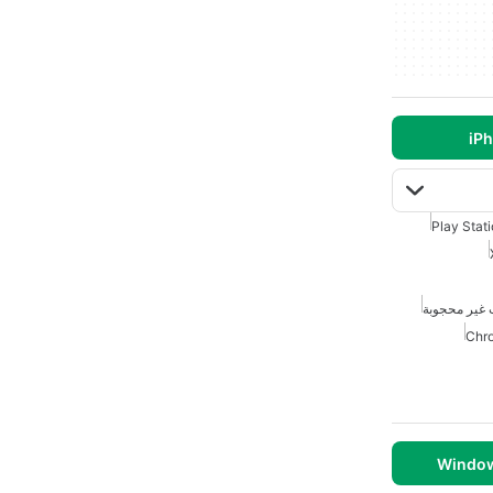
Play Stat
 غير محجوبة