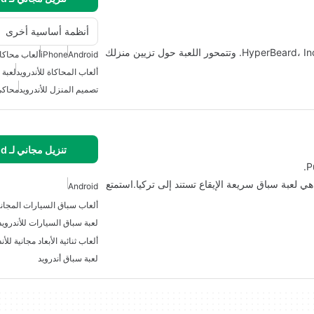
أنظمة أساسية أخرى
Adorable Home هي لعبة عرضية تم تطويرها بواسطة HyperBeard، Inc. وتتمحور اللعبة حول تزيين منزلك
Android
iPhone
ألعاب محاكاة
ألعاب المحاكاة للأندرويد
لعبة 
تصميم المنزل للأندرويد
محاكي 
تنزيل مجاني لـ Android
عبة سباق سيارات 2D Araba Serisi Modifiye Oyunu هي لعبة سباق سريعة الإيقاع تستند إلى تركيا.استمتع
Android
ألعاب سباق السيارات المجانية
لعبة سباق السيارات للأندرويد
ألعاب ثنائية الأبعاد مجانية للأن
لعبة سباق أندرويد