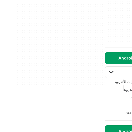
ت للأندرويد
درويد
د
درويد