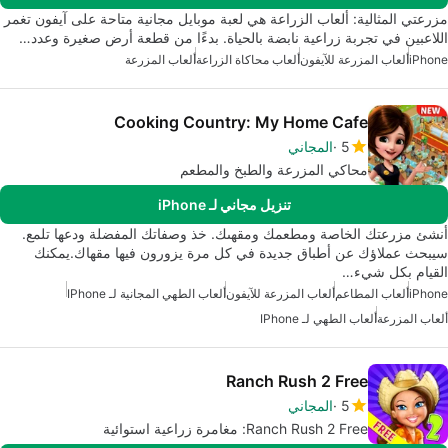
مزرعتي المثالية: ألعاب الزراعة هي لعبة موبايل مجانية متاحة على آيفون تغمر
اللاعبين في تجربة زراعية نابضة بالحياة. بدءًا من قطعة أرض صغيرة وعدد…
iPhone
ألعاب المزرعة للآيفون
ألعاب محاكاة الزراعة
ألعاب المزرعة
Cooking Country: My Home Cafe
5
المجاني
محاكي المزرعة والطبخ والمطعم
تنزيل مجاني لـ iPhone
أنشئ مزرعتك الخاصة ومطعمك ومقهىك. خذ وصفاتك المفضلة ودعها تلمع.
سيبحث عملاؤك عن أطباق جديدة في كل مرة يزورون فيها مقهاك.يمكنك
القيام بكل شيء…
iPhone
ألعاب المطاعم
ألعاب المزرعة للآيفون
ألعاب الطهي المجانية لـ IPhone
ألعاب المزرعة
ألعاب الطهي لـ IPhone
Ranch Rush 2 Free
5
المجاني
Ranch Rush 2 Free: مغامرة زراعية استوائية