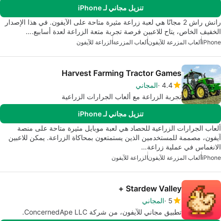
تنزيل مجاني لـ iPhone
رانش راش 2 مجانًا هي لعبة زراعة مثيرة متاحة على الآيفون. في هذا الإصدار
الخفيف الخاص، يتاح للاعبين فرصة تجربة متعة الزراعة لعدة أسابيع.…
iPhone
ألعاب المزرعة للآيفون
ألعاب المزرعة
الزراعة للآيفون
Harvest Farming Tractor Games
4.4
المجاني
تجربة الزراعة مع ألعاب الجرارات الزراعية
تنزيل مجاني لـ iPhone
ألعاب الجرارات الزراعية للحصاد هي لعبة موبايل مثيرة متاحة على منصة
آيفون، مصممة للمستخدمين الذين يستمتعون بمحاكاة الزراعة. يمكن للاعبين
الانغماس في عملية زراعة…
iPhone
ألعاب المزرعة للآيفون
الزراعة للآيفون
Stardew Valley +
5
المجاني
تطبيق مجاني للآيفون، من شركة ConcernedApe LLC.