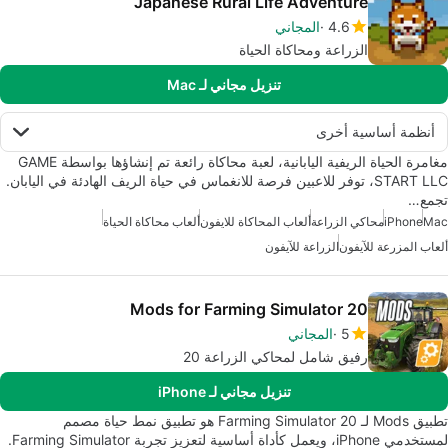
Japanese Rural Life Adventure
4.6
المجاني
الزراعة ومحاكاة الحياة
تنزيل مجاني لـ Mac
أنظمة أساسية أخرى
مغامرة الحياة الريفية اليابانية، لعبة محاكاة رائعة تم إنشاؤها بواسطة GAME
START LLC، توفر للاعبين فرصة للانغماس في حياة الريف الهادئة في اليابان.
تجمع…
Mac
iPhone
محاكي الزراعة
ألعاب المحاكاة للايفون
ألعاب محاكاة الحياة
ألعاب المزرعة للآيفون
الزراعة للآيفون
Mods for Farming Simulator 20
5
المجاني
رفيق شامل لمحاكي الزراعة 20
تنزيل مجاني لـ iPhone
تطبيق Mods لـ Farming Simulator 20 هو تطبيق نمط حياة مصمم
لمستخدمي iPhone، ويعمل كأداة أساسية لتعزيز تجربة Farming Simulator.