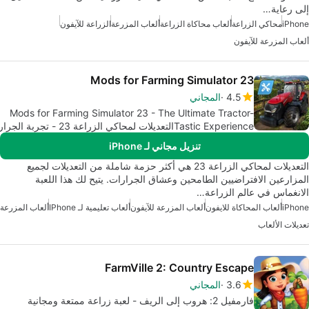
إلى رعاية…
iPhone
محاكي الزراعة
ألعاب محاكاة الزراعة
ألعاب المزرعة
الزراعة للآيفون
ألعاب المزرعة للآيفون
Mods for Farming Simulator 23
4.5
المجاني
Mods for Farming Simulator 23 - The Ultimate Tractor-
Tastic Experienceالتعديلات لمحاكي الزراعة 23 - تجربة الجرا
النهائية المذهلة
تنزيل مجاني لـ iPhone
التعديلات لمحاكي الزراعة 23 هي أكثر حزمة شاملة من التعديلات لجميع
المزارعين الافتراضيين الطامحين وعشاق الجرارات. يتيح لك هذا اللعبة
الانغماس في عالم الزراعة…
iPhone
ألعاب المحاكاة للايفون
ألعاب المزرعة للآيفون
ألعاب تعليمية لـ IPhone
ألعاب المزرعة
تعديلات الألعاب
FarmVille 2: Country Escape
3.6
المجاني
فارمفيل 2: هروب إلى الريف - لعبة زراعة ممتعة ومجانية