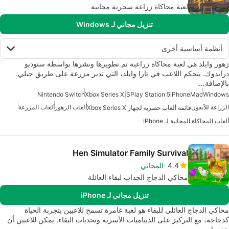
لعبة محاكاة زراعة سحرية مجانية
تنزيل مجاني لـ Windows
أنظمة أساسية أخرى
زهور وايلد هي لعبة محاكاة زراعية تم تطويرها ونشرها بواسطة ستوديو
درايدوك. يتحكم اللاعب في تارا وايلد، التي تدير مزرعة على طريق جبلي.
بالإضافة…
Nintendo Switch
Xbox Series X|S
Play Station 5
iPhone
Mac
Windows
الزراعة للآيفون
ألعاب الزهور
ألعاب المزرعة
قائمة ألعاب حصرية لجهاز Xbox Series X
ألعاب المحاكاة المجانية لـ IPhone
Hen Simulator Family Survival
4.4
المجاني
محاكي الدجاج الجذاب لبقاء العائلة
تنزيل مجاني لـ iPhone
محاكي الدجاج العائلي للبقاء هو لعبة غامرة تسمح للاعبين بتجربة الحياة
كدجاجة، مع التركيز على الديناميات الأسرية وتحديات البقاء. يمكن للاعبين أن