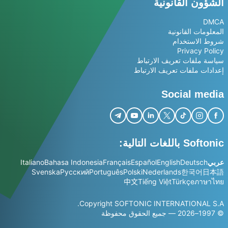
الشؤون القانونية
DMCA
المعلومات القانونية
شروط الاستخدام
Privacy Policy
سياسة ملفات تعريف الارتباط
إعدادات ملفات تعريف الارتباط
Social media
Softonic باللغات التالية:
عربي
Deutsch
English
Español
Français
Bahasa Indonesia
Italiano
Svenska
Русский
Português
Polski
Nederlands
한국어
日本語
中文
Tiếng Việt
Türkçe
ภาษาไทย
Copyright SOFTONIC INTERNATIONAL S.A.
© 1997–2026 — جميع الحقوق محفوظة