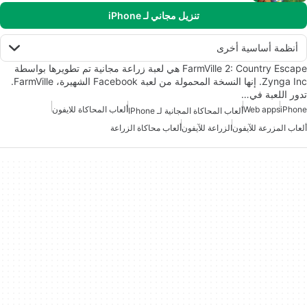
تنزيل مجاني لـ iPhone
أنظمة أساسية أخرى
FarmVille 2: Country Escape هي لعبة زراعة مجانية تم تطويرها بواسطة
Zynga Inc. إنها النسخة المحمولة من لعبة Facebook الشهيرة، FarmVille.
تدور اللعبة في…
iPhone
Web apps
ألعاب المحاكاة للايفون
ألعاب المحاكاة المجانية لـ IPhone
ألعاب المزرعة للآيفون
الزراعة للآيفون
ألعاب محاكاة الزراعة