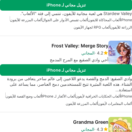
تنزيل مجاني لـ iPhone
Stardew Valley هي لعبة مجانية للآيفون، تنتمي إلى فئة "الألعاب".
iPhone
ألعاب المحاكاة للايفون
ألعاب تقمص الأدوار على الجوال
ألعاب المزرعة للآيفون
الزراعة للآيفون
ألعاب RPG لجهاز الآيفون
Frost Valley: Merge Story
4.2
المجاني
أحيِ وادي الصقيع مع المرح المدمج
تنزيل مجاني لـ iPhone
وادي الصقيع: الدمج والقصة يدعو اللاعبين إلى عالم ساحر يتعافى من برودة
الشتاء. هذه اللعبة المثيرة تتيح للمستخدمين دمج العناصر، مما يساعد على
استعادة…
iPhone
ألعاب الحكايات الخرافية لأيفون
ألعاب الألغاز لـ IPhone
ألعاب وضع القصة للآيفون
ألعاب المغامرات لأيفون
ألعاب المزرعة للآيفون
Grandma Green
4.3
المجاني