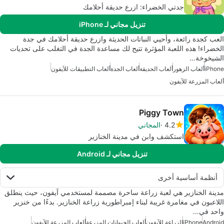
جدتي الخضراء: ازرع حديقة أحلامك
تنزيل مجاني لـ iPhone
العب كجدة رائعة، وأحيي النباتات الحديثة وازرع حديقة أحلامك في جدة
الخضراء! هذه اللعبة المؤثرة تتيح لك مساعدة الجدة في التغلب على تحديات
الشيخوخة…
iPhone
ألعاب الزهور
ألعاب الحديقة
ألعاب الجدة
ألعاب التطبيقات للآيفون
ألعاب المزرعة للآيفون
Piggy Town
4.2
المجاني
استكشف وابنِ في مدينة الخنازير
تنزيل مجاني لـ Android
أنظمة أساسية أخرى
مدينة الخنازير هي لعبة زراعة ساحرة مصممة لمستخدمي آيفون، حيث ينطلق
اللاعبون في مغامرة غريبة لبناء إمبراطورية زراعة الخنازير. بدءًا من خنزير
واحد في…
Android
iPhone
الزراعة للآيفون
ألعاب الحيوانات المزرعة
ألعاب المزرعة للآيفون