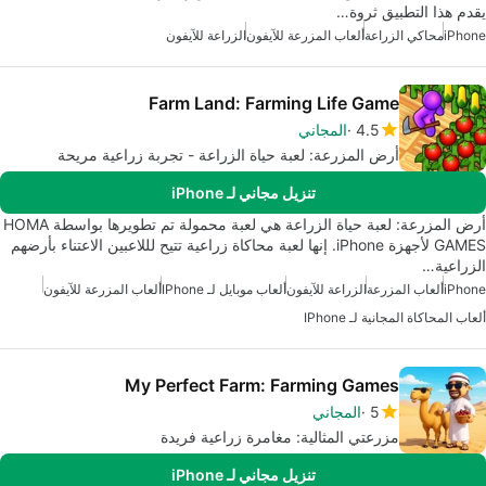
يقدم هذا التطبيق ثروة…
iPhone
محاكي الزراعة
ألعاب المزرعة للآيفون
الزراعة للآيفون
Farm Land: Farming Life Game
4.5
المجاني
أرض المزرعة: لعبة حياة الزراعة - تجربة زراعية مريحة
تنزيل مجاني لـ iPhone
أرض المزرعة: لعبة حياة الزراعة هي لعبة محمولة تم تطويرها بواسطة HOMA
GAMES لأجهزة iPhone. إنها لعبة محاكاة زراعية تتيح لللاعبين الاعتناء بأرضهم
الزراعية…
iPhone
ألعاب المزرعة
الزراعة للآيفون
ألعاب موبايل لـ IPhone
ألعاب المزرعة للآيفون
ألعاب المحاكاة المجانية لـ IPhone
My Perfect Farm: Farming Games
5
المجاني
مزرعتي المثالية: مغامرة زراعية فريدة
تنزيل مجاني لـ iPhone