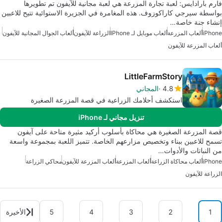
فارم بارادايس: لعبة تجارة المزرعة هي لعبة مجانية للآيفون تم تطويرها
بواسطة سيرجي كاراكوزوف. هذه المغامرة في الجزيرة الاستوائية تتيح للاعبين
إنشاء جنة خاصة…
iPhone
ألعاب المزرعة
ألعاب موبايل لـ IPhone
الزراعة للآيفون
ألعاب الجوال المجانية للآيفون
ألعاب المزرعة للآيفون
LittleFarmStory
4.8
المجاني
استكشف أحلامك الزراعية في قصة المزرعة الصغيرة
تنزيل مجاني لـ iPhone
قصة المزرعة الصغيرة هي محاكاة بأسلوب أركيد مثيرة متاحة على آيفون
تسمح للاعبين ببناء وتخصيص مزارعهم الخاصة. تتميز اللعبة بمجموعة واسعة
من النباتات والأدوات…
iPhone
ألعاب محاكاة الزراعة
ألعاب المزرعة
ألعاب المزرعة للآيفون
محاكي الزراعة
الزراعة للآيفون
1
2
3
4
5
الأخيرة