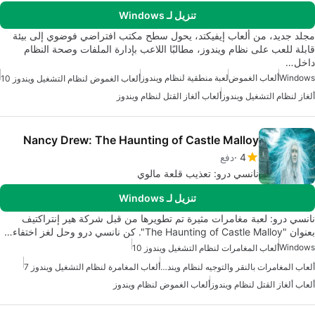
تنزيل لـ Windows
مجلد جديد، من ألعاب إيفيكتد، يحول سطح مكتب افتراضي فوضوي إلى بيئة
قابلة للعب على نظام ويندوز، مطالبًا اللاعب بإدارة الملفات وصحة النظام
داخل…
Windows
ألعاب الغموض
لعبة منطقية لنظام ويندوز
ألعاب الغموض لنظام التشغيل ويندوز 10
ألغاز لنظام التشغيل ويندوز
ألعاب ألغاز القتل لنظام ويندوز
Nancy Drew: The Haunting of Castle Malloy
4
دفع
نانسي درو: تعذيب قلعة مالوي
تنزيل لـ Windows
نانسي درو: لعبة مغامرات مثيرة تم تطويرها من قبل شركة هير إنتراكتيف
بعنوان "The Haunting of Castle Malloy". كن نانسي درو وحل لغز اختفاء…
Windows
ألعاب المغامرات لنظام التشغيل ويندوز 10
ألعاب المغامرات بالنقر والتوجيه لنظام ويندوز
ألعاب المغامرة لنظام التشغيل ويندوز 7
ألعاب ألغاز القتل لنظام ويندوز
ألعاب الغموض لنظام ويندوز