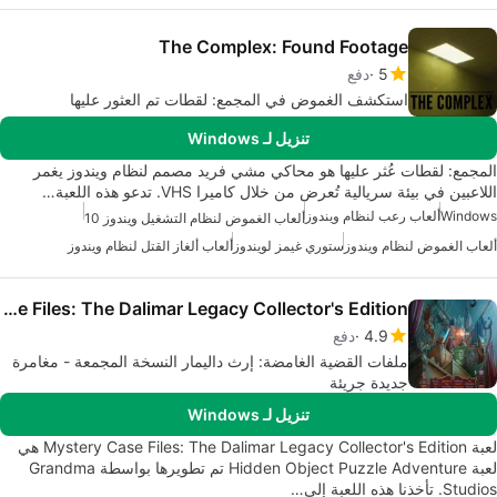
The Complex: Found Footage
5
دفع
استكشف الغموض في المجمع: لقطات تم العثور عليها
تنزيل لـ Windows
المجمع: لقطات عُثر عليها هو محاكي مشي فريد مصمم لنظام ويندوز يغمر
اللاعبين في بيئة سريالية تُعرض من خلال كاميرا VHS. تدعو هذه اللعبة…
Windows
ألعاب رعب لنظام ويندوز
ألعاب الغموض لنظام التشغيل ويندوز 10
ألعاب الغموض لنظام ويندوز
ستوري غيمز لويندوز
ألعاب ألغاز القتل لنظام ويندوز
Mystery Case Files: The Dalimar Legacy Collector's Edition
4.9
دفع
ملفات القضية الغامضة: إرث داليمار النسخة المجمعة - مغامرة
جديدة جريئة
تنزيل لـ Windows
لعبة Mystery Case Files: The Dalimar Legacy Collector's Edition هي
لعبة Hidden Object Puzzle Adventure تم تطويرها بواسطة Grandma
Studios. تأخذنا هذه اللعبة إلى…