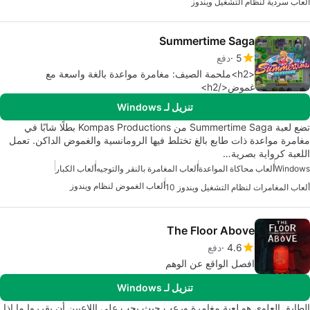
ألعاب سردية لنظام التشغيل ويندوز
Summertime Saga
5
دفع
<h2>ملحمة الصيف: مغامرة مواعدة بالغة واسعة مع
غموض</h2>
تنزيل لـ Windows
تضع لعبة Summertime Saga من Kompas Productions بطلًا شابًا في
مغامرة مواعدة ذات طابع بالغ تختلط فيها الرومانسية والغموض الداكن. تعمل
اللعبة كرواية بصرية…
Windows
ألعاب محاكاة المواعدة
ألعاب المغامرة بالنقر والتوجيه
ألعاب الكبار
ألعاب الغموض لنظام ويندوز
ألعاب المغامرات لنظام التشغيل ويندوز 10
The Floor Above
4.6
دفع
افصل الواقع عن الوهم
تنزيل لـ Windows
الطابق العلوي هو لعبة مغامرة ورعب حيث يجب على اللاعبين أن يقرروا ما إذا