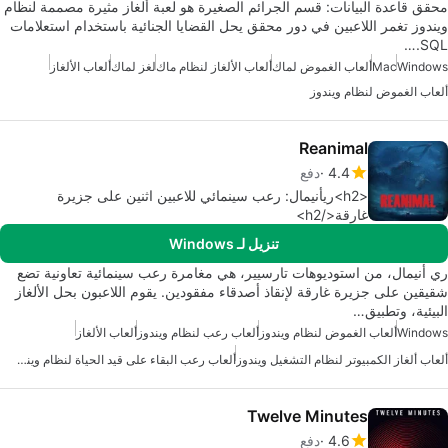
محقق قاعدة البيانات: قسم الجرائم الصغيرة هو لعبة ألغاز مثيرة مصممة لنظام
ويندوز تغمر اللاعبين في دور محقق يحل القضايا الجنائية باستخدام استعلامات
SQL.…
Windows
Mac
ألعاب الغموض لماك
ألعاب الألغاز لنظام ماك
لغز لماك
ألعاب الألغاز
ألعاب الغموض لنظام ويندوز
Reanimal
4.4
دفع
<h2>ريأنيمال: رعب سينمائي للاعبين اثنين على جزيرة
غارقة</h2>
تنزيل لـ Windows
ري أنيمال، من استوديوهات تارسيير، هي مغامرة رعب سينمائية تعاونية تضع
شقيقين على جزيرة غارقة لإنقاذ أصدقاء مفقودين. يقوم اللاعبون بحل الألغاز
البيئية، وتطبيق…
Windows
ألعاب الغموض لنظام ويندوز
ألعاب رعب لنظام ويندوز
ألعاب الألغاز
ألعاب ألغاز الكمبيوتر لنظام التشغيل ويندوز
ألعاب رعب البقاء على قيد الحياة لنظام ويندوز
Twelve Minutes
4.6
دفع