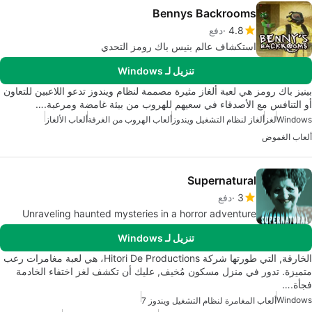
Bennys Backrooms
4.8
دفع
استكشاف عالم بنيس باك رومز التحدي
تنزيل لـ Windows
بينيز باك رومز هي لعبة ألغاز مثيرة مصممة لنظام ويندوز تدعو اللاعبين للتعاون
أو التنافس مع الأصدقاء في سعيهم للهروب من بيئة غامضة ومرعبة.…
Windows
لغز
ألغاز لنظام التشغيل ويندوز
ألعاب الهروب من الغرفة
ألعاب الألغاز
ألعاب الغموض
Supernatural
3
دفع
Unraveling haunted mysteries in a horror adventure
تنزيل لـ Windows
الخارقة, التي طورتها شركة Hitori De Productions، هي لعبة مغامرات رعب
متميزة. تدور في منزل مسكون مُخيف, عليك أن تكشف لغز اختفاء الخادمة
فجأة.…
Windows
ألعاب المغامرة لنظام التشغيل ويندوز 7