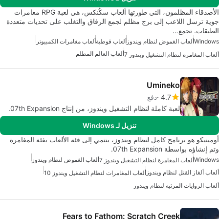
الأصدقاء المظلمون، التي طورتها ألعاب سكُنكس، هي لعبة RPG مغامرات
جوية ترسل اللاعب إلى برج مظلم لجمع الرفاق والتغلب على تحديات متعددة
الطبقات. تجمع…
Windows
ألعاب الغموض لنظام ويندوز
ألعاب قوطية
ألعاب مغامرات الكمبيوتر
ألعاب العالم المظلم
ألعاب المغامرة لنظام التشغيل ويندوز 7
Umineko
4.7
دفع
لعبة كاملة لنظام التشغيل ويندوز، من إنتاج 07th Expansion.
تنزيل لـ Windows
أومينيكو هو برنامج كامل لنظام ويندوز، ينتمي إلى فئة الألعاب بفئة المغامرة
وتم إنشاؤه بواسطة 07th Expansion.
Windows
ألعاب الغموض لنظام ويندوز
ألعاب المغامرة لنظام التشغيل ويندوز 7
ألعاب ألغاز القتل لنظام ويندوز
ألعاب المغامرات لنظام التشغيل ويندوز 10
ألعاب الروايات المرئية لنظام ويندوز
Fears to Fathom: Scratch Creek