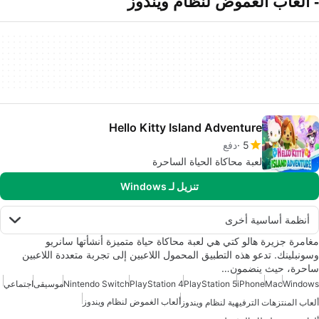
- ألعاب الغموض لنظام ويندوز
Hello Kitty Island Adventure
5
دفع
لعبة محاكاة الحياة الساحرة
تنزيل لـ Windows
أنظمة أساسية أخرى
مغامرة جزيرة هالو كتي هي لعبة محاكاة حياة متميزة أنشأتها سانريو
وسونبلينك. تدعو هذه التطبيق المحمول اللاعبين إلى تجربة متعددة اللاعبين
ساحرة، حيث ينضمون…
Windows
Mac
iPhone
PlayStation 5
PlayStation 4
Nintendo Switch
موسيقى
اجتماعي
ألعاب الغموض لنظام ويندوز
ألعاب المنتزهات الترفيهية لنظام ويندوز