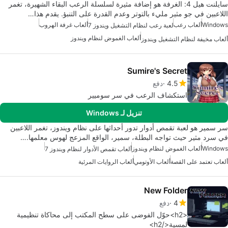
سايلنت هيل 4: الغرفة هو إضافة مثيرة لسلسلة الرعب البقاء الشهيرة، تغمر
اللاعبين في جو مثير مليء بالتوتر وعدم القدرة على التنبؤ. يقدم هذا…
Windows
ألعاب رعب
ألعاب غرفة الهروب
لعبة رعب لنظام التشغيل ويندوز 7
ألعاب الغموض لنظام ويندوز
ألعاب مخيفة لنظام التشغيل ويندوز
Sumire's Secret
4.5
دفع
استكشاف الرعب في سر سوميير
تنزيل لـ Windows
سر سمير هو لعبة تقمص أدوار تدور أحداثها على نظام ويندوز، تغمر اللاعبين
في سرد مثير حيث تواجه البطلة، سمير، الواقع المزعج لهوس معلمها.…
Windows
ألعاب الغموض لنظام ويندوز
ألعاب تقمص الأدوار لنظام ويندوز 7
ألعاب تعتمد على القصة
ألعاب الأوتومي
ألعاب الروايات المرئية
New Folder
4
دفع
<h2>حوّل الفوضى على سطح المكتب إلى محاكاة تنظيمية
لمسية</h2>