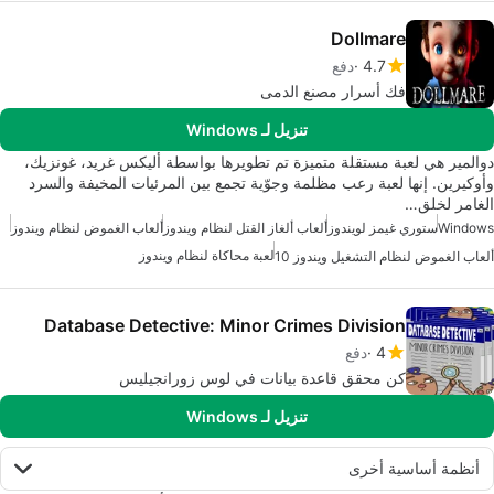
Dollmare
4.7
دفع
فك أسرار مصنع الدمى
تنزيل لـ Windows
دوالمير هي لعبة مستقلة متميزة تم تطويرها بواسطة أليكس غريد، غونزيك،
وأوكيرين. إنها لعبة رعب مظلمة وجوّية تجمع بين المرئيات المخيفة والسرد
الغامر لخلق…
Windows
ستوري غيمز لويندوز
ألعاب ألغاز القتل لنظام ويندوز
ألعاب الغموض لنظام ويندوز
لعبة محاكاة لنظام ويندوز
ألعاب الغموض لنظام التشغيل ويندوز 10
Database Detective: Minor Crimes Division
4
دفع
كن محقق قاعدة بيانات في لوس زورانجيليس
تنزيل لـ Windows
أنظمة أساسية أخرى