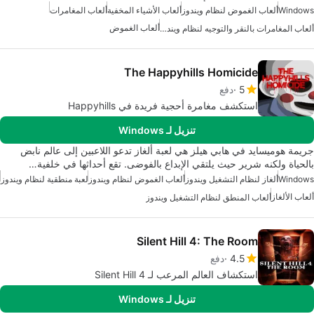
Windows
ألعاب الغموض لنظام ويندوز
ألعاب الأشياء المخفية
ألعاب المغامرات
ألعاب الغموض
ألعاب المغامرات بالنقر والتوجيه لنظام ويندوز
The Happyhills Homicide
5
دفع
استكشف مغامرة أحجية فريدة في Happyhills
تنزيل لـ Windows
جريمة هوميسايد في هابي هيلز هي لعبة ألغاز تدعو اللاعبين إلى عالم نابض
بالحياة ولكنه شرير حيث يلتقي الإبداع بالفوضى. تقع أحداثها في خلفية…
Windows
ألغاز لنظام التشغيل ويندوز
ألعاب الغموض لنظام ويندوز
لعبة منطقية لنظام ويندوز
ألعاب الألغاز
ألعاب المنطق لنظام التشغيل ويندوز
Silent Hill 4: The Room
4.5
دفع
استكشاف العالم المرعب لـ Silent Hill 4
تنزيل لـ Windows