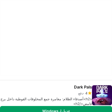
Dark Pals
4
دفع
<h2>أصدقاء الظلام: مغامرة جمع المخلوقات القوطية داخل برج
غامض</h2>
تنزيل لـ Windows