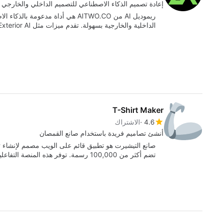
إعادة تصميم الذكاء الاصطناعي للتصميم الداخلي والخارجي
ريموديل AI من AITWO.CO هي أداة مد
الداخلية والخارجية بسهولة. تقدم ميزات مثل Exterior AI لإعادة التصميم…
T-Shirt Maker
4.6
الاشتراك
أنشئ تصاميم فريدة باستخدام صانع القمصان
صانع التيشيرت هو تطبيق قائم على الويب مصمم لإنشا
تضم أكثر من 100,000 رسمة. توفر هذه المنصة التفاعلية…