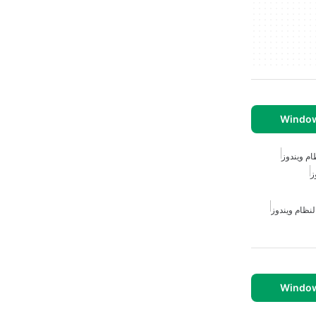
ام ويندوز
ز
 لنظام ويندوز