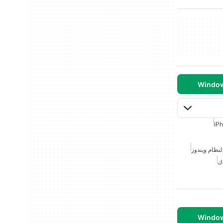
iP
 لنظام ويندوز
اك