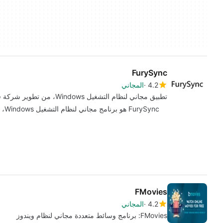
FurySync
4.2
المجاني
تطبيق مجاني لنظام التشغيل Windows، من تطوير شركة فريكورب.
FurySync هو برنامج مجاني لنظام التشغيل Windows، يندرج ضمن فئة 'الأفلام والتلفزيون'.
FMovies
4.2
المجاني
FMovies: برنامج وسائط متعددة مجاني لنظام ويندوز