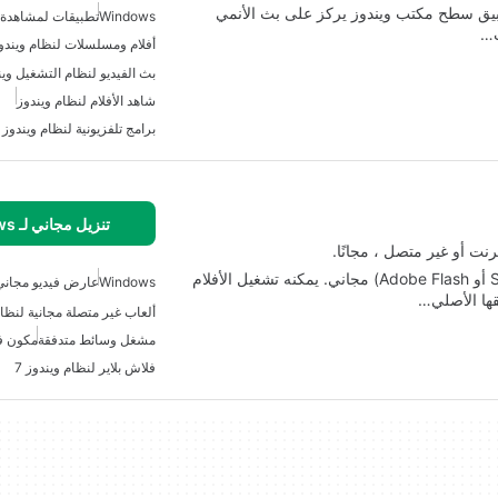
بيق سطح مكتب ويندوز يركز على بث الأنمي
Windows
تطبيقات لمشاهدة ا
ب…
أفلام ومسلسلات لنظام ويندو
بث الفيديو لنظام التشغيل وين
شاهد الأفلام لنظام ويندوز
برامج تلفزيونية لنظام ويندوز
تنزيل مجاني لـ Windows
SWF.max Player هو مشغل ملفات SWF (Shockwave أو Adobe Flash) مجاني. يمكنه تشغيل الأفلام
Windows
عارض فيديو مجاني 
يقها الأصلي…
مشغل وسائط متدفقة
مكون ف
فلاش بلاير لنظام ويندوز 7