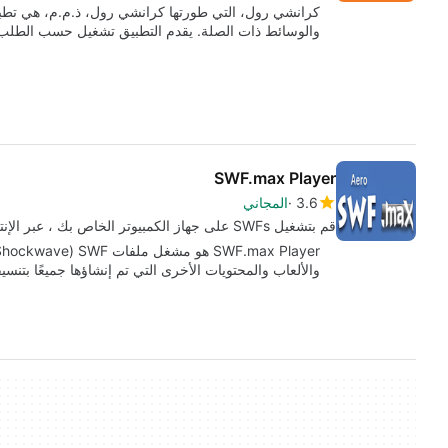
كرانشي رول، التي طورتها كرانشي رول، ذ.م.م، هي تط
والوسائط ذات الصلة. يقدم التطبيق تشغيل حسب الطل
SWF.max Player
3.6
المجاني
قم بتشغيل SWFs على جهاز الكمبيوتر الخاص بك ، عبر الإنترنت أو غير متصل ، مجانًا.
والألعاب والمحتويات الأخرى التي تم إنشاؤها جميعًا بتنس