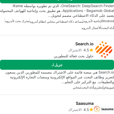
OneSearch: DeepSearch Finder، الذي تم تطويره بواسطة iKame
Applications - Begamob Global، هو تطبيق بحث وإنتاجية للهواتف المحمولة
يعتمد على الذكاء الاصطناعي مصمم لتحويل…
Android
الإنتاجية لأندرويد
محرك بحث لأندرويد
مساعد ذكاء اصطناعي مجاني لنظام أندرويد
أداة البحث
الأعمال لأندرويد
Search.io
4.5
الاشتراك
حلول بحث فعالة للمطورين
تنزيل لـ
Search.io هي منصة قائمة على الاشتراك مصممة للمطورين الذين يسعون
لتعزيز وظائف البحث عبر المواقع الإلكترونية ومنصات التجارة الإلكترونية
والتطبيقات. مع التركيز على التعلم…
شوبيفاي
إنجليزي
أداة البحث
مجاني
Saasuma
4.5
الاشتراك