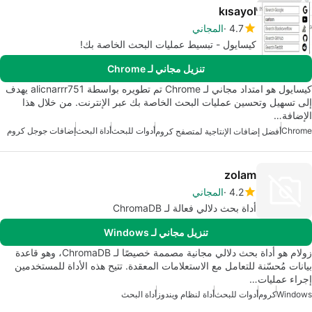
kısayol
4.7
المجاني
كيسايول - تبسيط عمليات البحث الخاصة بك!
تنزيل مجاني لـ Chrome
كيسايول هو امتداد مجاني لـ Chrome تم تطويره بواسطة alicnarrr751 يهدف
إلى تسهيل وتحسين عمليات البحث الخاصة بك عبر الإنترنت. من خلال هذا
الإضافة…
Chrome
أدوات للبحث
أداة البحث
إضافات جوجل كروم
أفضل إضافات الإنتاجية لمتصفح كروم
zolam
4.2
المجاني
أداة بحث دلالي فعالة لـ ChromaDB
تنزيل مجاني لـ Windows
زولام هو أداة بحث دلالي مجانية مصممة خصيصًا لـ ChromaDB، وهو قاعدة
بيانات مُحسّنة للتعامل مع الاستعلامات المعقدة. تتيح هذه الأداة للمستخدمين
إجراء عمليات…
Windows
كروم
أدوات للبحث
أداة لنظام ويندوز
أداة البحث