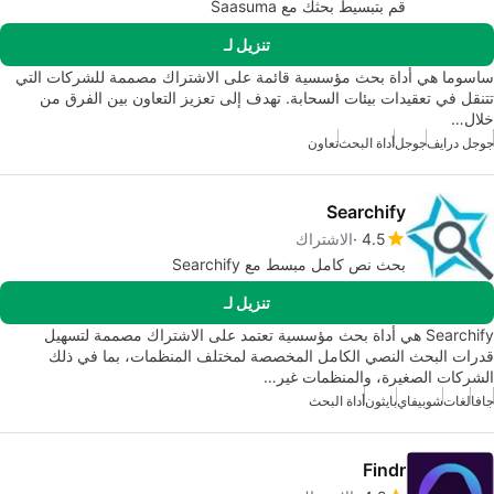
قم بتبسيط بحثك مع Saasuma
تنزيل لـ
ساسوما هي أداة بحث مؤسسية قائمة على الاشتراك مصممة للشركات التي
تتنقل في تعقيدات بيئات السحابة. تهدف إلى تعزيز التعاون بين الفرق من
خلال…
جوجل درايف
جوجل
أداة البحث
تعاون
Searchify
4.5
الاشتراك
بحث نص كامل مبسط مع Searchify
تنزيل لـ
Searchify هي أداة بحث مؤسسية تعتمد على الاشتراك مصممة لتسهيل
قدرات البحث النصي الكامل المخصصة لمختلف المنظمات، بما في ذلك
الشركات الصغيرة، والمنظمات غير…
جافا
لغات
شوبيفاي
بايثون
أداة البحث
Findr