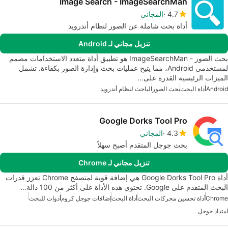
Image Search - ImageSearchMan
4.7
المجاني
أداة بحث شاملة عن الصور لنظام أندرويد
تنزيل مجاني لـ Android
بحث الصور - ImageSearchMan هو تطبيق أداة متعدد الاستخدامات مصمم
لمستخدمي Android، مما يتيح عمليات بحث وإدارة الصور بكفاءة. تشمل
الميزات الرئيسية القدرة على…
Android
أداة البحث
بحث الصور
الباحث لنظام أندرويد
Google Dorks Tool Pro
4.3
المجاني
بحث جوجل المتقدم أصبح سهلاً
تنزيل مجاني لـ Chrome
أداة Google Dorks Tool Pro هي إضافة قوية لمتصفح Chrome تعزز قدرات
البحث المتقدم على Google. تحتوي هذه الأداة على أكثر من 100 دالة…
Chrome
أداة تحسين محركات البحث
أداة البحث
إضافات جوجل كروم
أدوات للبحث
امتداد جوجل