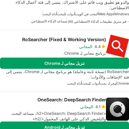
والدو هو تطبيق ويب قائم على الاشتراك، ينتمي إلى فئة 'أعمال الذكاء
الاصطناعي'.
Windows
Web Apps
البحث في الويب
أدوات للبحث
أداة البحث
مساعد الذكاء الاصطناعي
- قم بتنزيل تطبيقات الذكاء الاصطناعي (AI).
RoSearcher (Fixed & Working Version)
4.4
المجاني
برنامج مجاني لـ Chrome.
تنزيل مجاني لـ Chrome
RoSearcher (نسخة ثابتة وعاملة) هو برنامج مجاني لـ Chrome، ينتمي إلى
فئة 'الإضافات والأدوات'.
Chrome
محرك بحث
أدوات للبحث
أداة البحث
OneSearch: DeepSearch Finder
4.1
المجاني
<h2>OneSearch: DeepSearch Finder، مساعد البحث
والتلخيص الذكي على الهاتف المحمول</h2>
تنزيل مجاني لـ Android