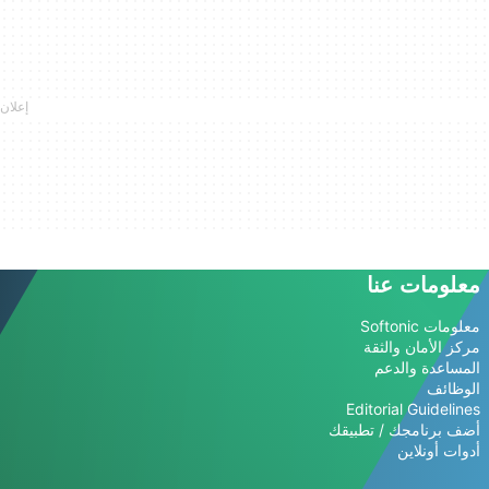
معلومات عنا
معلومات Softonic
مركز الأمان والثقة
المساعدة والدعم
الوظائف
Editorial Guidelines
أضف برنامجك / تطبيقك
أدوات أونلاين