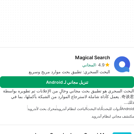
Magical Search
4.9
المجاني
البحث السحري: تطبيق بحث موارد مريح وسريع
تنزيل مجاني لـ Android
البحث السحري هو تطبيق بحث مجاني وخالٍ من الإعلانات تم تطويره بواسطة
奇谈君. يعمل كأداة شاملة لاسترجاع الموارد من الشبكة بأكملها، بما في
ذلك…
Android
أدوات للبحث
أداة البحث
الباحث لنظام أندرويد
محرك بحث لأندرويد
مكتشف مجاني لنظام أندرويد