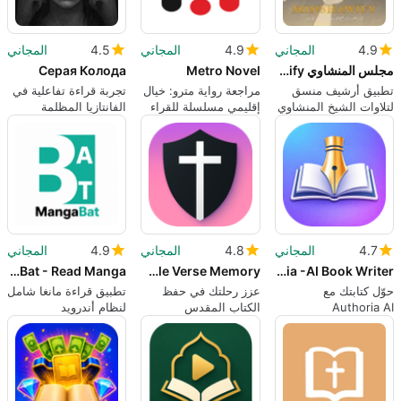
4.9
المجاني
4.9
المجاني
4.5
المجاني
مجلس المنشاوي minshawify
Metro Novel
Серая Колода
تطبيق أرشيف منسق
مراجعة رواية مترو: خيال
تجربة قراءة تفاعلية في
لتلاوات الشيخ المنشاوي
إقليمي مسلسلة للقراء
الفانتازيا المظلمة
المتنقلين
4.7
المجاني
4.8
المجاني
4.9
المجاني
MangaBat - Read Manga
Versana AI- Bible Verse Memory
Authoria -AI Book Writer
حوّل كتابتك مع
عزز رحلتك في حفظ
تطبيق قراءة مانغا شامل
Authoria AI
الكتاب المقدس
لنظام أندرويد