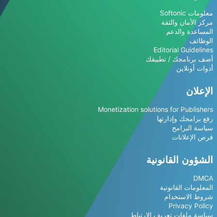
معلومات Softonic
مركز الأمان والثقة
المساعدة والدعم
الوظائف
Editorial Guidelines
أضف برنامجك / تطبيقك
أدوات أونلاين
الإعلان
Monetization solutions for Publishers
رفع برامجك وإدارتها
سياسة البرامج
فرص الإعلانات
الشؤون القانونية
DMCA
المعلومات القانونية
شروط الاستخدام
Privacy Policy
سياسة ملفات تعريف الارتباط