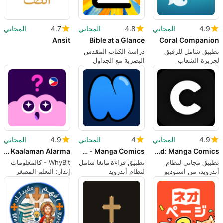
4.9
المجاني
4.8
المجاني
4.7
المجاني
Ansit
Bible at a Glance
Coral Companion
تطبيق شامل للرفيق
دراسة الكتاب المقدس
لجزيرة الشعاب
البصرية مع الجداول
المرجانية
الزمنية والخرائط
ومخططات العلاقات
4.9
المجاني
4
المجاني
4.9
المجاني
WhyBit - Kaalaman Alarma
Niadd - Manga Comics
comicland: Manga Comics
تطبيق مجاني لنظام
تطبيق قراءة مانغا شامل
WhyBit - كالمعلومات
أندرويد، من استوديو
لنظام أندرويد
إنذار: التعلم المصغر
GoldenDev.
على شاشة قفل أندرويد
الخاصة بك