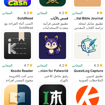
4
المجاني
4.3
المجاني
4.3
المجاني
Digible: Digital Bible Journal
قصص بالآيات
GoldRead
تطبيق شامل لمجلة
تطبيق قصص قرآنية
اكسب أثناء القراءة مع
دراسة الكتاب المقدس
متعددة الاستخدامات
GoldRead
وإنشاء الفيديو
4.3
المجاني
4.2
المجاني
4.7
المجاني
Koodo Reader
Paldex: Companion for Palworld
QuestLog Capture
تطبيق لتدوين
رفيق شامل للاعبي
مدير كتب إلكترونية
الملاحظات الصوتية
بالورلد
مفتوح المصدر لقراءة
مدعوم بالذكاء
منظمة عبر الأجهزة
الاصطناعي
المتعددة