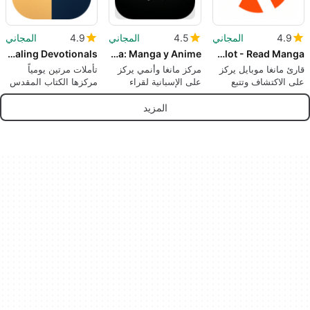
4.9
المجاني
4.5
المجاني
4.9
المجاني
Christian Healing Devotionals
InManga: Manga y Anime
MangaKakalot - Read Manga
قارئ مانغا موبايل يركز
مركز مانغا وأنمي يركز
تأملات مرتين يومياً
على الاكتشاف وتتبع
على الإسبانية لقراء
مركزها الكتاب المقدس
الفصول الجارية
أندرويد
للشفاء والسلام
المزيد