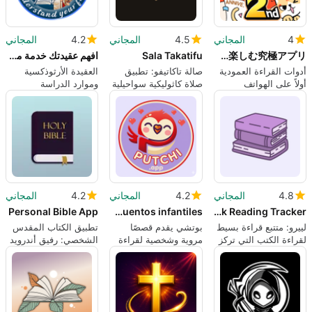
4
المجاني
4.5
المجاني
4.2
المجاني
ネオページ - Web小説を楽しむ究極アプリ
Sala Takatifu
افهم عقيدتك خدمة مسيحية
أدوات القراءة العمودية
صالة تاكاتيفو: تطبيق
العقيدة الأرثوذكسية
أولاً على الهواتف
صلاة كاثوليكية سواحيلية
وموارد الدراسة
المحمولة للمؤلفين
للعبادة دون اتصال
للمتعلمين الناطقين
ومحبي الروايات
بالإنترنت
بالعربية
الإلكترونية
4.8
المجاني
4.2
المجاني
4.2
المجاني
Personal Bible App
Putchi: Cuentos infantiles
Leero: Book Reading Tracker
لييرو: متتبع قراءة بسيط
بوتشي يقدم قصصًا
تطبيق الكتاب المقدس
لقراءة الكتب التي تركز
مروية وشخصية لقراءة
الشخصي: رفيق أندرويد
على العادات
العائلة
مركز للدراسة الخاصة
للكتاب المقدس