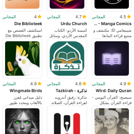
4.5
المجاني
4.7
المجاني
4
المجاني
Die Biblioteek
Urdu Church
Shinigami ID - Manga Comics
شينيغامي ID: مكتشف و
كنيسة الأردو: الكتاب
استكشف القصص مع
متتبع قراءة المانغا
المقدس الأردي، وسائل
تطبيق Die Biblioteek
لأندرويد
العبادة وأدوات الخدمة
4.9
المجاني
4.6
المجاني
4.9
المجاني
Wird: Daily Quran
تذكرة - Tazkirah
Wingmate Birds
سيصبح: القرآن اليومي -
تذكرة: رفيق أندرويد
دليل ميداني مُعزز
قراءة القرآن بشكل
لقراءة القرآن، الصلاة،
بالألعاب ومحدد طيور
بسيط، قراءة القرآن
والأذكار
بالذكاء الاصطناعي
دون اتصال لتكوين
لأستراليا ونيوزيلندا
العادات