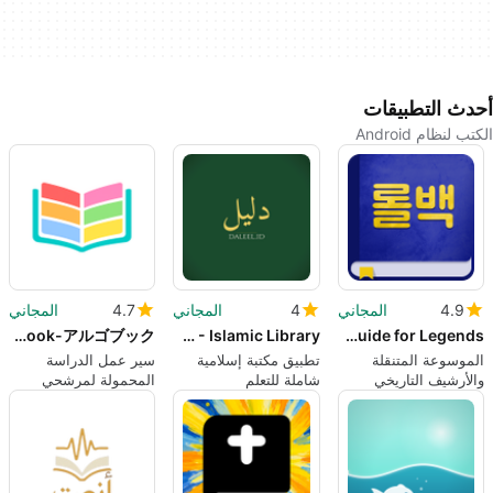
أحدث التطبيقات
الكتب لنظام Android
4.9
المجاني
4
المجاني
4.7
المجاني
ALGoBook-アルゴブック
Daleel.ID - Islamic Library
Champions guide for Legends
الموسوعة المتنقلة
تطبيق مكتبة إسلامية
سير عمل الدراسة
والأرشيف التاريخي
شاملة للتعلم
المحمولة لمرشحي
لأبطال الدوري
الشهادات المهنية
اليابانية