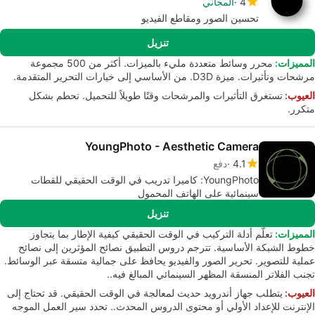
4
المجاني
تحسين الصور ومقاطع الفيديو
تنزيل
المميزات:
محرر وسائط متعددة مليء بالميزات. أكثر من 500 مجموعة
مرشحات وتأثيرات. ميزة D3D. من الأساسي إلى خيارات التحرير المتقدمة.
العيوب:
تستغرق التأثيرات والمرشحات وقتًا طويلاً للتحميل. تحطم بشكل
متكرر.
YoungPhoto - Aesthetic Camera
4.1
دفع
YoungPhoto: كاميرا تدريب في الوقت الحقيقي للقطات
سينمائية على الهاتف المحمول
تنزيل
المميزات:
تعلّم أدلة التركيب في الوقت الحقيقي كيفية الإطار بما يتجاوز
خطوط الشبكة الأساسية. تترجم دروس التطبيق نصائح المؤثرين إلى نصائح
عملية للتصوير. تحرير الصور والفيديو يحافظ على جمالية متسقة عبر الوسائط.
تجنب الفلاتر المنسقة المظهر السينمائي المبالغ فيه..
العيوب:
يتطلب جهاز أندرويد حديث لمعالجة في الوقت الحقيقي. قد تحتاج إلى
الإنترنت للإعداد الأولي أو محتوى الدروس المحدث.. تحدد سير العمل الموجه