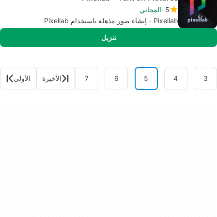
5
المجاني
Pixellab - إنشاء صور مذهلة باستخدام Pixellab
تنزيل
3
4
5
6
7
الأخيرة
الأولى