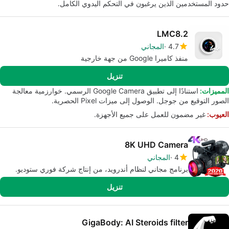
حدود المستخدمين الذين يرغبون في التحكم اليدوي الكامل.
LMC8.2
4.7
المجاني
منفذ كاميرا Google من جهة خارجية
تنزيل
المميزات:
استنادًا إلى تطبيق Google Camera الرسمي. خوارزمية معالجة
الصور التوقيع من جوجل. الوصول إلى ميزات Pixel الحصرية.
العيوب:
غير مضمون للعمل على جميع الأجهزة.
8K UHD Camera
4
المجاني
برنامج مجاني لنظام أندرويد، من إنتاج شركة فوري ستوديو.
تنزيل
GigaBody: AI Steroids filter