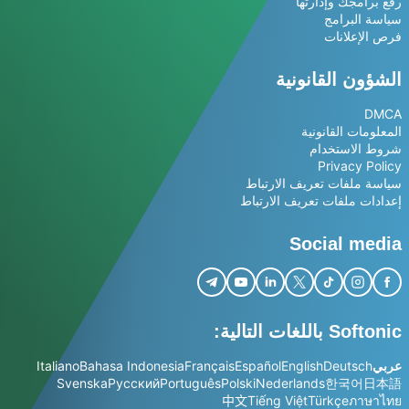
رفع برامجك وإدارتها
سياسة البرامج
فرص الإعلانات
الشؤون القانونية
DMCA
المعلومات القانونية
شروط الاستخدام
Privacy Policy
سياسة ملفات تعريف الارتباط
إعدادات ملفات تعريف الارتباط
Social media
Softonic باللغات التالية:
عربي
Deutsch
English
Español
Français
Bahasa Indonesia
Italiano
Svenska
Русский
Português
Polski
Nederlands
한국어
日本語
中文
Tiếng Việt
Türkçe
ภาษาไทย