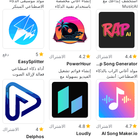
استكشف إبداعك مع
إنشاء أغاني مخصصة
مولد موسيقى الذكاء
MusicAI
باستخدام تقنية الذكاء
الاصطناعي المبتكر
الاصطناعي
للمبدعين
5
دفع
4.4
الاشتراك
4.2
الاشتراك
EasySplitter
PowerHour
Rap Song Generator
أداة ذكاء اصطناعي
مولد أغاني الراب بالذكاء
إنشاء قوائم تشغيل
فعالة لإزالة الصوت
الاصطناعي: أنشئ
الفيديو بسهولة مع
وتقسيم الأغاني
مسارات فريدة
PowerHour
4.7
الاشتراك
4.8
الاشتراك
4
الاشتراك
Loudly
AI Song Maker.io
Delphos