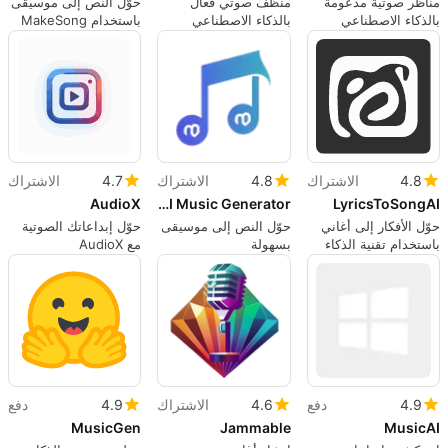
مناظر صوتية مدعومة
منظف صوتي فعال
حوّل النص إلى موسيقى
بالذكاء الاصطناعي
بالذكاء الاصطناعي
باستخدام MakeSong
لتعزيز الرفاهية
لمبدعي الموسيقى
4.8
الاشتراك
4.8
الاشتراك
4.7
الاشتراك
AudioX
Lami AI Music Generator
LyricsToSongAI
حوّل الأفكار إلى أغاني
حوّل النص إلى موسيقى
حوّل إبداعاتك الصوتية
باستخدام تقنية الذكاء
بسهولة
مع AudioX
الاصطناعي
4.9
دفع
4.6
الاشتراك
4.9
دفع
MusicGen
Jammable
MusicAI