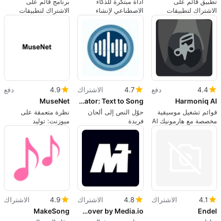
تطبيق قائم على
أداة مبتكرة للذكاء
برنامج قائم على
الاشتراك لتطبيقات
الاصطناعي لإنشاء
الاشتراك لتطبيقات
الويب، بواسطة
موسيقى الراب
الويب، بواسطة نيل
aoocode.
سميث.
4.4
دفع
4.7
الاشتراك
4.9
دفع
MuseNet
AI Music Creator: Text to Song
Harmoniq AI
قوائم تشغيل موسيقية
حوّل النص إلى ألحان
نظرة متعمقة على
مخصصة مع هارمونيك AI
فريدة
ميوزنت: توليد
الموسيقى بواسطة
الذكاء الاصطناعي
4.1
الاشتراك
4.8
الاشتراك
4.9
الاشتراك
MakeSong
Vocal Remover by Media.io
Endel