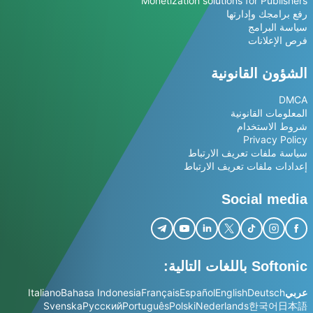
Monetization solutions for Publishers
رفع برامجك وإدارتها
سياسة البرامج
فرص الإعلانات
الشؤون القانونية
DMCA
المعلومات القانونية
شروط الاستخدام
Privacy Policy
سياسة ملفات تعريف الارتباط
إعدادات ملفات تعريف الارتباط
Social media
Softonic باللغات التالية:
عربي
Deutsch
English
Español
Français
Bahasa Indonesia
Italiano
Svenska
Русский
Português
Polski
Nederlands
한국어
日本語