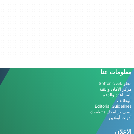
معلومات عنا
معلومات Softonic
مركز الأمان والثقة
المساعدة والدعم
الوظائف
Editorial Guidelines
أضف برنامجك / تطبيقك
أدوات أونلاين
الإعلان