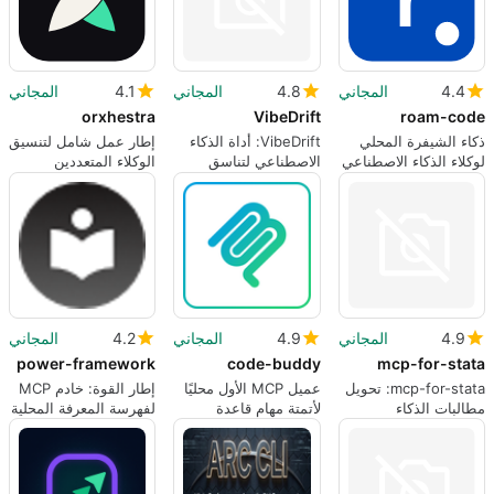
4.4
المجاني
4.8
المجاني
4.1
المجاني
orxhestra
VibeDrift
roam-code
ذكاء الشيفرة المحلي
VibeDrift: أداة الذكاء
إطار عمل شامل لتنسيق
لوكلاء الذكاء الاصطناعي
الاصطناعي لتناسق
الوكلاء المتعددين
مع أدلة تغيير يمكن
الشيفرة
التحقق منها
4.9
المجاني
4.9
المجاني
4.2
المجاني
power-framework
code-buddy
mcp-for-stata
mcp-for-stata: تحويل
عميل MCP الأول محليًا
إطار القوة: خادم MCP
مطالبات الذكاء
لأتمتة مهام قاعدة
لفهرسة المعرفة المحلية
الاصطناعي إلى أوامر
الشيفرة والتعريب
والوصول إلى الذكاء
Stata قابلة للتنفيذ
الاصطناعي
وسجلات