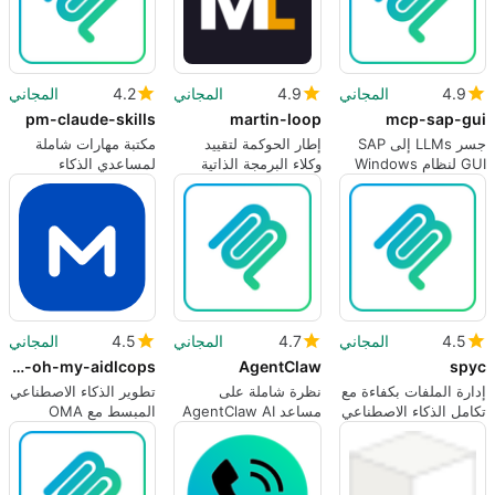
4.9
المجاني
4.9
المجاني
4.2
المجاني
pm-claude-skills
martin-loop
mcp-sap-gui
جسر LLMs إلى SAP
إطار الحوكمة لتقييد
مكتبة مهارات شاملة
GUI لنظام Windows
وكلاء البرمجة الذاتية
لمساعدي الذكاء
مع خادم MCP محلي
للذكاء الاصطناعي
الاصطناعي
4.5
المجاني
4.7
المجاني
4.5
المجاني
sample-oh-my-aidlcops
AgentClaw
spyc
إدارة الملفات بكفاءة مع
نظرة شاملة على
تطوير الذكاء الاصطناعي
تكامل الذكاء الاصطناعي
مساعد AgentClaw AI
المبسط مع OMA