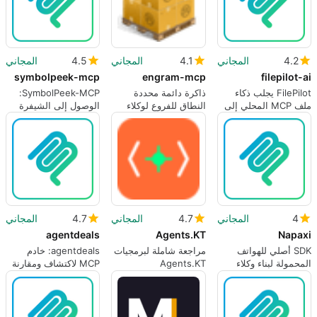
4.2
المجاني
4.1
المجاني
4.5
المجاني
symbolpeek-mcp
engram-mcp
filepilot-ai
FilePilot يجلب ذكاء
ذاكرة دائمة محددة
SymbolPeek-MCP:
ملف MCP المحلي إلى
النطاق للفروع لوكلاء
الوصول إلى الشيفرة
سير عمل التوطين
البرمجة الذكية
على مستوى الرموز
لمضيفي MCP
4
المجاني
4.7
المجاني
4.7
المجاني
agentdeals
Agents.KT
Napaxi
SDK أصلي للهواتف
مراجعة شاملة لبرمجيات
agentdeals: خادم
المحمولة لبناء وكلاء
Agents.KT
MCP لاكتشاف ومقارنة
الذكاء الاصطناعي على
صفقات بنية تحتية
الجهاز
للمطورين