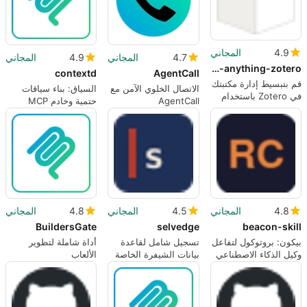
4.9
المجاني
4.7
المجاني
4.9
المجاني
cli-anything-zotero
contextd
AgentCall
قم بتبسيط إدارة مكتبتك
الاتصال الخلوي الآمن مع
السياق: بناء سياقات
في Zotero باستخدام
AgentCall
حتمية وخادم MCP
الذكاء الاصطناعي
لبرمجة الذكاء
الاصطناعي
4.8
المجاني
4.5
المجاني
4.8
المجاني
BuildersGate
selvedge
beacon-skill
بيكون: بروتوكول لتفاعل
تسجيل شامل لقاعدة
أداة شاملة لتطوير
وكيل الذكاء الاصطناعي
بيانات الشيفرة الخاصة
الألعاب
بالذكاء الاصطناعي