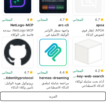
4.7
المجاني
4.7
المجاني
4
المجاني
NetLogo-MCP
arc-cli
apoa
APOA: إطار قوي
واجهة سطر الأوامر
NetLogo MCP: نمذجة
لتفويض الذكاء
الوكيلة الأصلية في
قائمة على الوكلاء
الاصطناعي
الطرفية لتوليد الشيفرة
مدفوعة بالذكاء
بشكل مستقل
الاصطناعي
4.2
المجاني
4.4
المجاني
4.7
المجاني
zero-api-key-web-search
agentidentityprotocol
hermes-dreaming
أداة بحث شاملة لوكلاء
مراجعة شاملة لملحق
بروتوكول هوية الوكيل:
الذكاء الاصطناعي
الذكاء الاصطناعي
تأمين وكلاء الذكاء
hermes-dreaming
الاصطناعي
المزيد