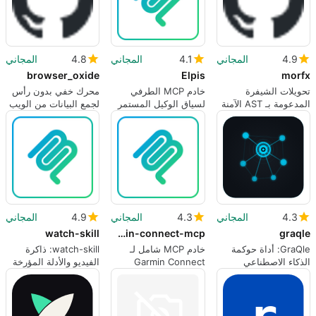
4.9
المجاني
4.1
المجاني
4.8
المجاني
browser_oxide
Elpis
morfx
تحويلات الشيفرة
خادم MCP الطرفي
محرك خفي بدون رأس
المدعومة بـ AST الآمنة
لسياق الوكيل المستمر
لجمع البيانات من الويب
لإعادة هيكلة مدفوعة
وتدفقات العمل البرمجية
المدفوع بالذكاء
بالذكاء الاصطناعي
الاصطناعي والأرشفة
4.3
المجاني
4.3
المجاني
4.9
المجاني
watch-skill
garmin-connect-mcp
graqle
GraQle: أداة حوكمة
خادم MCP شامل لـ
watch-skill: ذاكرة
الذكاء الاصطناعي
Garmin Connect
الفيديو والأدلة المؤرخة
وتحليل الشيفرة
لوكلاء MCP