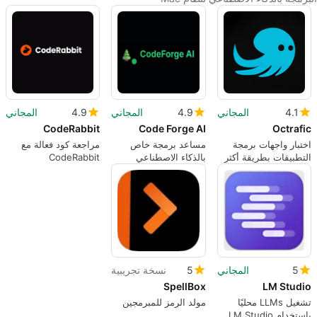
4.1
المجاني
4.9
المجاني
4.9
المجاني
CodeRabbit
Code Forge AI
Octrafic
اختبار واجهات برمجة
مساعد برمجة خاص
مراجعة كود فعالة مع
التطبيقات بطريقة أكثر
بالذكاء الاصطناعي
CodeRabbit
ذكاءً
مجاني
5
المجاني
5
نسخة تجريبية
SpellBox
LM Studio
تشغيل LLMs محليًا
مولد الرمز للمبرمجين
باستخدام LM Studio