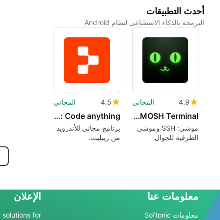
أحدث التطبيقات
البرمجة بالذكاء الاصطناعي لنظام Android
4.9
المجاني
4.5
المجاني
Replit: Code anything
Moshi: SSH & MOSH Terminal
موشي: SSH وموشي
برنامج مجاني للأندرويد
الطرفية للجوال
من ريبليت.
معلومات عنا
الإعلان
معلومات Softonic
 solutions for